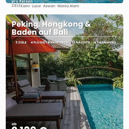
pro Person
ZIELE
Kairo · Luxor · Aswan · Marsa Alam
Sehen
Peking, Hongkong &
Baden auf Bali
3 ZIELE
4 FLÜGE/TRANSPORTE
13 NÄCHTE
4 TRANSFERS
ab