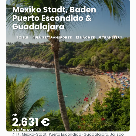
Mexiko Stadt, Baden
Puerto Escondido &
Guadalajara
3 ZIELE
4 FLÜGE/TRANSPORTE
12 NÄCHTE
6 TRANSFERS
ab
2.631 €
pro Person
ZIELE
Mexiko-Stadt · Puerto Escondido · Guadalajara, Jalisco