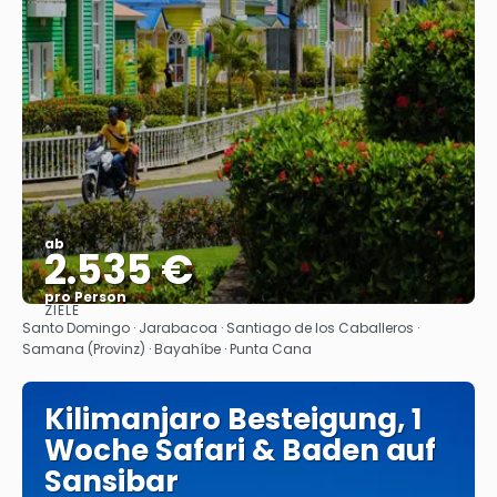
ab
2.535 €
pro Person
ZIELE
Sehen
Santo Domingo · Jarabacoa · Santiago de los Caballeros ·
Samana (Provinz) · Bayahíbe · Punta Cana
Kilimanjaro Besteigung, 1
Woche Safari & Baden auf
Sansibar