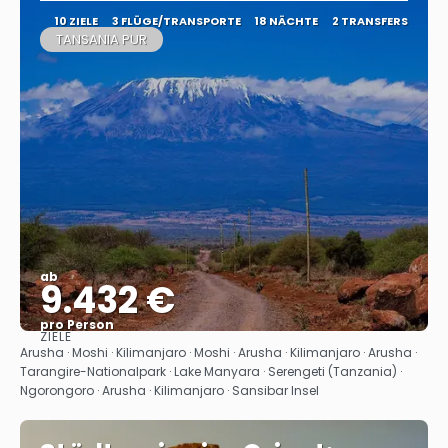
10 ZIELE
3 FLÜGE/TRANSPORTE
18 NÄCHTE
2 TRANSFERS
TANSANIA PUR
ab
9.432 €
pro Person
ZIELE
Sehen
Arusha · Moshi · Kilimanjaro · Moshi · Arusha · Kilimanjaro · Arusha ·
Tarangire-Nationalpark · Lake Manyara · Serengeti (Tanzania) ·
Ngorongoro · Arusha · Kilimanjaro · Sansibar Insel