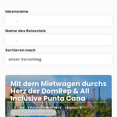
Ideenname
Name des Reiseziels
Sortieren nach
unser Vorschlag
Mit dem Mietwagen durchs
Herz der DomRep & All
Inclusive Punta Cana
6 ZIELE
2 FLÜGE/TRANSPORTE
14 NÄCHTE
AKTIV & ENTSPANNEND