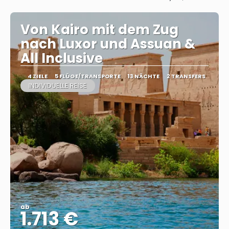
Sehen
Von Kairo mit dem Zug
nach Luxor und Assuan &
All Inclusive
4 ZIELE
5 FLÜGE/TRANSPORTE
13 NÄCHTE
2 TRANSFERS
INDIVIDUELLE REISE
ab
1.713 €