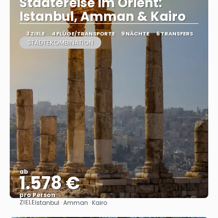
Städtereise im Orient:
Istanbul, Amman & Kairo
3 ZIELE
4 FLÜGE/TRANSPORTE
9 NÄCHTE
6 TRANSFERS
STÄDTEKOMBINATION
ab
1.578 €
pro Person
ZIELE
Istanbul · Amman · Kairo
Sehen