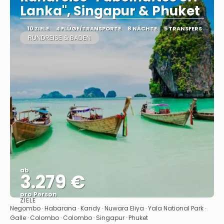
Lanka", Singapur & Phuket
10 ZIELE
4 FLÜGE/TRANSPORTE
8 NÄCHTE
5 TRANSFERS
RUNDREISE & BADEN
ab
3.279 €
pro Person
ZIELE
Sehen
Negombo · Habarana · Kandy · Nuwara Eliya · Yala National Park ·
Galle · Colombo · Colombo · Singapur · Phuket