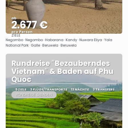
ab
2.677 €
pro Person
ZIELE
Sehen
Negombo · Negombo · Habarana · Kandy · Nuwara Eliya · Yala
National Park · Galle · Beruwela · Beruwela
Rundreise "Bezauberndes
Vietnam" & Baden auf Phu
Quoc
5 ZIELE
3 FLÜGE/TRANSPORTE
13 NÄCHTE
3 TRANSFERS
RUNDREISE & BADEN