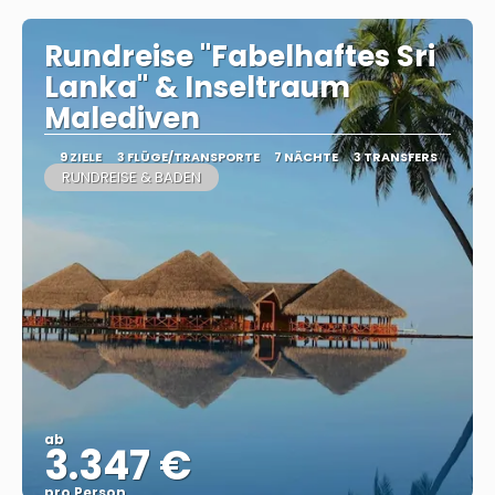
Rundreise "Fabelhaftes Sri
Lanka" & Inseltraum
Malediven
9 ZIELE
3 FLÜGE/TRANSPORTE
7 NÄCHTE
3 TRANSFERS
RUNDREISE & BADEN
ab
3.347 €
pro Person