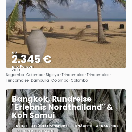
ab
2.345 €
pro Person
ZIELE
Sehen
Negombo · Colombo · Sigiriya · Trincomalee · Trincomalee ·
Trincomalee · Dambulla · Colombo · Colombo
Bangkok, Rundreise
"Erlebnis Nordthailand" &
Koh Samui
5 ZIELE
3 FLÜGE/TRANSPORTE
14 NÄCHTE
3 TRANSFERS
RUNDREISE & BADEN