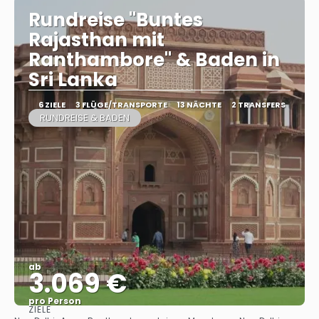
Rundreise "Buntes
Rajasthan mit
Ranthambore" & Baden in
Sri Lanka
6 ZIELE
3 FLÜGE/TRANSPORTE
13 NÄCHTE
2 TRANSFERS
RUNDREISE & BADEN
ab
3.069 €
pro Person
ZIELE