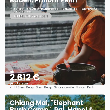
Baden, Phnom Penh
4 ZIELE
4 FLÜGE/TRANSPORTE
13 NÄCHTE
1 AKTIVITÄT
3 TRANSFERS
TEMPELTOUR & BADEN
ab
2.612 €
pro Person
ZIELE
Siem Reap · Siem Reap · Sihanoukville · Phnom Penh
Sehen
Chiang Mai, "Elephant
Bush Camp", Pai, Hanoi &