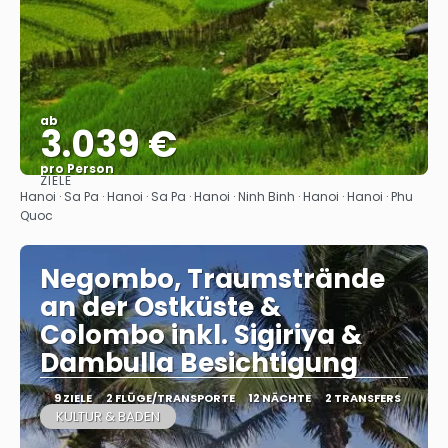
ab
3.039 €
pro Person
ZIELE
Sehen
Hanoi · Sa Pa · Hanoi · Sa Pa · Hanoi · Ninh Binh · Hanoi · Hanoi · Phu
Quoc
Negombo, Traumstrände
an der Ostküste &
Colombo inkl. Sigiriya &
Dambulla Besichtigung
9 ZIELE
2 FLÜGE/TRANSPORTE
12 NÄCHTE
2 TRANSFERS
KULTUR & BADEN