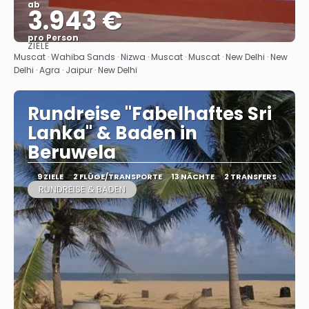
ab
3.943 €
pro Person
ZIELE
Sehen
Muscat · Wahiba Sands · Nizwa · Muscat · Muscat · New Delhi · New
Delhi · Agra · Jaipur · New Delhi
Rundreise "Fabelhaftes Sri
Lanka" & Baden in
Beruwela
9 ZIELE
2 FLÜGE/TRANSPORTE
13 NÄCHTE
2 TRANSFERS
RUNDREISE & BADEN