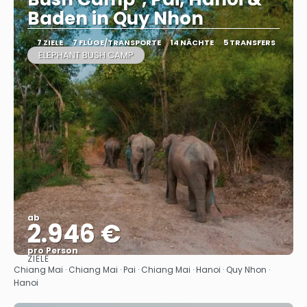
Baden in Quy Nhon
7 ZIELE
7 FLÜGE/TRANSPORTE
14 NÄCHTE
5 TRANSFERS
ELEPHANT BUSH CAMP
ab
2.946 €
pro Person
ZIELE
Sehen
Chiang Mai · Chiang Mai · Pai · Chiang Mai · Hanoi · Quy Nhon ·
Hanoi