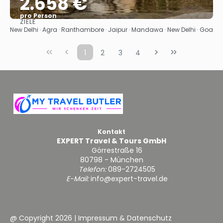
2.658 €
pro Person
ZIELE
Sehen
New Delhi · Agra · Ranthambore · Jaipur · Mandawa · New Delhi · Goa
1
2
3
4
Kontakt
EXPERT Travel & Tours GmbH
Görrestraße 16
80798 - München
Telefon:
089-2724505
E-Mail:
info@expert-travel.de
@ Copyright 2026
|
Impressum & Datenschutz