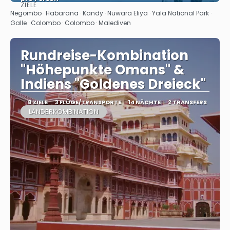
ZIELE
Sehen
Negombo · Habarana · Kandy · Nuwara Eliya · Yala National Park ·
Galle · Colombo · Colombo · Malediven
Rundreise-Kombination
"Höhepunkte Omans" &
Indiens "Goldenes Dreieck"
8 ZIELE
3 FLÜGE/TRANSPORTE
14 NÄCHTE
2 TRANSFERS
LÄNDERKOMBINATION