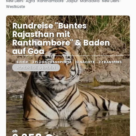
Sehen
New Delhi · Agra · Ranthambore · Jaipur · Mandawa · New Delhi ·
Westküste
Rundreise "Buntes
Rajasthan mit
Ranthambore" & Baden
auf Goa
6 ZIELE
3 FLÜGE/TRANSPORTE
13 NÄCHTE
2 TRANSFERS
RUNDREISE & BADEN
ab