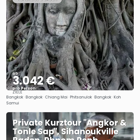
ab
3.042 €
pro Person
ZIELE
Sehen
Bangkok · Bangkok · Chiang Mai · Phitsanulok · Bangkok · Koh
Samui
Private Kurztour "Angkor &
Tonle Sap", Sihanoukville