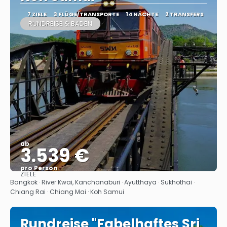
7 ZIELE
3 FLÜGE/TRANSPORTE
14 NÄCHTE
2 TRANSFERS
RUNDREISE & BADEN
ab
3.539 €
pro Person
ZIELE
Sehen
Bangkok · River Kwai, Kanchanaburi · Ayutthaya · Sukhothai ·
Chiang Rai · Chiang Mai · Koh Samui
Rundreise "Fabelhaftes Sri