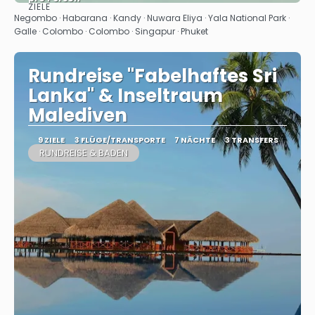
ZIELE
Sehen
Negombo · Habarana · Kandy · Nuwara Eliya · Yala National Park ·
Galle · Colombo · Colombo · Singapur · Phuket
Rundreise "Fabelhaftes Sri
Lanka" & Inseltraum
Malediven
9 ZIELE
3 FLÜGE/TRANSPORTE
7 NÄCHTE
3 TRANSFERS
RUNDREISE & BADEN