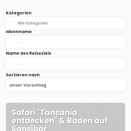
Kategorien
Ideenname
Name des Reiseziels
Sortieren nach
unser Vorschlag
Safari "Tansania
entdecken" & Baden auf
Sansibar