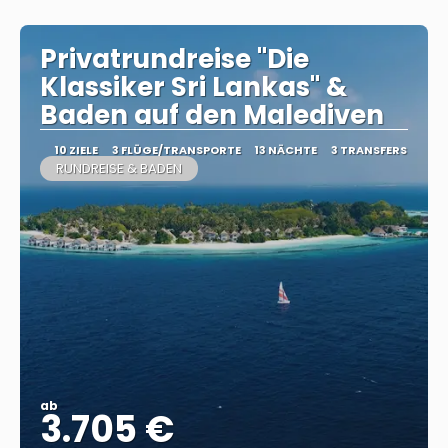
Privatrundreise "Die
Klassiker Sri Lankas" &
Baden auf den Malediven
10 ZIELE
3 FLÜGE/TRANSPORTE
13 NÄCHTE
3 TRANSFERS
RUNDREISE & BADEN
ab
3.705 €