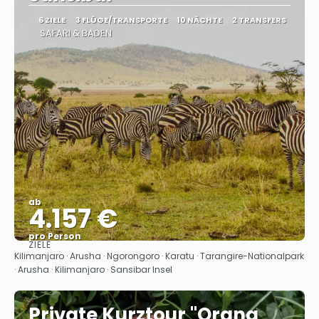
6 ZIELE
3 FLÜGE/TRANSPORTE
10 NÄCHTE
2 TRANSFERS
SAFARI & BADEN
ab
4.157 €
pro Person
ZIELE
Sehen
Kilimanjaro · Arusha · Ngorongoro · Karatu · Tarangire-Nationalpark
· Arusha · Kilimanjaro · Sansibar Insel
Private Kurztour "Orang