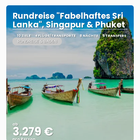
Rundreise "Fabelhaftes Sri
Lanka", Singapur & Phuket
10 ZIELE
4 FLÜGE/TRANSPORTE
8 NÄCHTE
5 TRANSFERS
RUNDREISE & BADEN
ab
3.279 €
pro Person