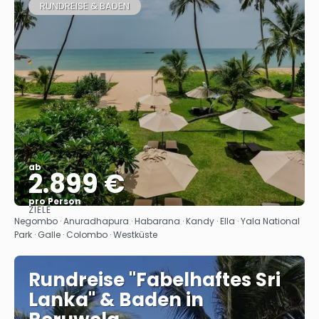
RUNDREISE & BADEN
ab
2.899 €
pro Person
ZIELE
Sehen
Negombo · Anuradhapura · Habarana · Kandy · Ella · Yala National
Park · Galle · Colombo · Westküste
Rundreise "Fabelhaftes Sri
Lanka" & Baden in