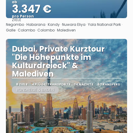
ab
3.347 €
pro Person
ZIELE
Sehen
Negombo · Habarana · Kandy · Nuwara Eliya · Yala National Park ·
Galle · Colombo · Colombo · Malediven
Dubai, Private Kurztour
"Die Höhepunkte im
Kulturdreieck" &
Malediven
8 ZIELE
4 FLÜGE/TRANSPORTE
14 NÄCHTE
6 TRANSFERS
RUNDREISE & BADEN