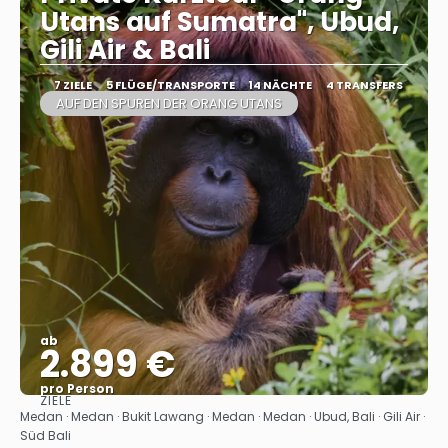
Utans auf Sumatra", Ubud,
Gili Air & Bali
7 ZIELE
5 FLÜGE/TRANSPORTE
14 NÄCHTE
4 TRANSFERS
AUF DEN SPUREN DER ORANG UTANS
ab
2.899 €
pro Person
ZIELE
Sehen
Medan · Medan · Bukit Lawang · Medan · Medan · Ubud, Bali · Gili Air ·
Süd Bali