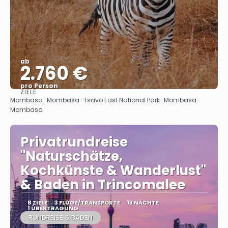
ab
2.760 €
pro Person
ZIELE
Sehen
Mombasa · Mombasa · Tsavo East National Park · Mombasa ·
Mombasa
Privatrundreise
"Naturschätze,
Kochkünste & Wanderlust"
& Baden in Trincomalee
8 ZIELE
3 FLÜGE/TRANSPORTE
13 NÄCHTE
1 ÜBERTRAGUNG
RUNDREISE & BADEN