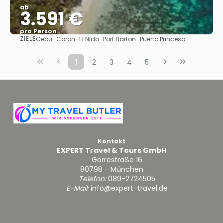
ab
3.591 €
pro Person
ZIELE
Cebu · Coron · El Nido · Port Barton · Puerto Princesa
Sehen
1
2
3
4
5
Kontakt
EXPERT Travel & Tours GmbH
Görrestraße 16
80798 - München
Telefon:
089-2724505
E-Mail:
info@expert-travel.de