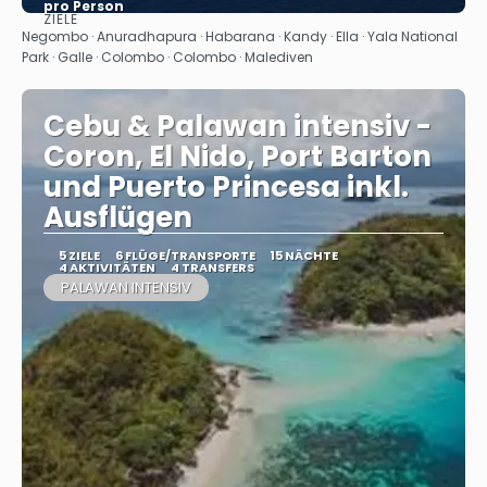
pro Person
ZIELE
Sehen
Negombo · Anuradhapura · Habarana · Kandy · Ella · Yala National
Park · Galle · Colombo · Colombo · Malediven
Cebu & Palawan intensiv -
Coron, El Nido, Port Barton
und Puerto Princesa inkl.
Ausflügen
5 ZIELE
6 FLÜGE/TRANSPORTE
15 NÄCHTE
4 AKTIVITÄTEN
4 TRANSFERS
PALAWAN INTENSIV