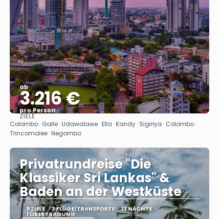
ab
3.216 €
pro Person
ZIELE
Sehen
Colombo · Galle · Udawalawe · Ella · Kandy · Sigiriya · Colombo ·
Trincomalee · Negombo
Privatrundreise "Die
Klassiker Sri Lankas" &
Baden an der Westküste
9 ZIELE
3 FLÜGE/TRANSPORTE
13 NÄCHTE
1 ÜBERTRAGUNG