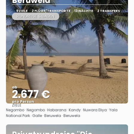
Beruwela
9 ZIELE
2 FLÜGE/TRANSPORTE
13 NÄCHTE
2 TRANSFERS
RUNDREISE & BADEN
ab
2.677 €
pro Person
ZIELE
Sehen
Negombo · Negombo · Habarana · Kandy · Nuwara Eliya · Yala
National Park · Galle · Beruwela · Beruwela