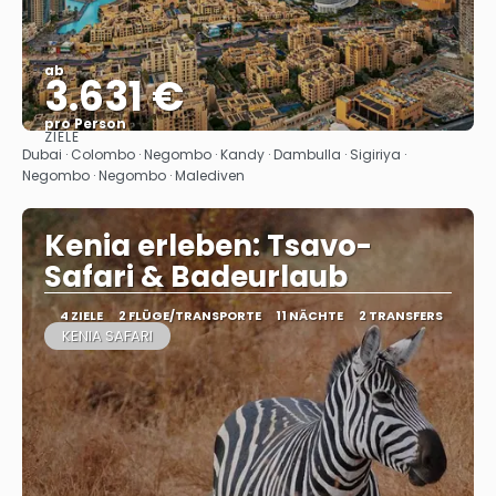
ab
3.631 €
pro Person
ZIELE
Sehen
Dubai · Colombo · Negombo · Kandy · Dambulla · Sigiriya ·
Negombo · Negombo · Malediven
Kenia erleben: Tsavo-
Safari & Badeurlaub
4 ZIELE
2 FLÜGE/TRANSPORTE
11 NÄCHTE
2 TRANSFERS
KENIA SAFARI