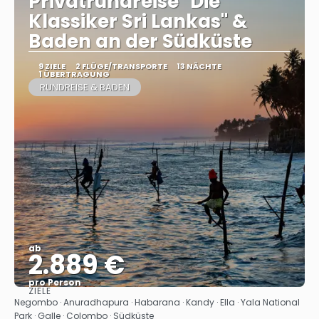
Privatrundreise "Die
Klassiker Sri Lankas" &
Baden an der Südküste
9 ZIELE
2 FLÜGE/TRANSPORTE
13 NÄCHTE
1 ÜBERTRAGUNG
RUNDREISE & BADEN
ab
2.889 €
pro Person
ZIELE
Sehen
Negombo · Anuradhapura · Habarana · Kandy · Ella · Yala National
Park · Galle · Colombo · Südküste