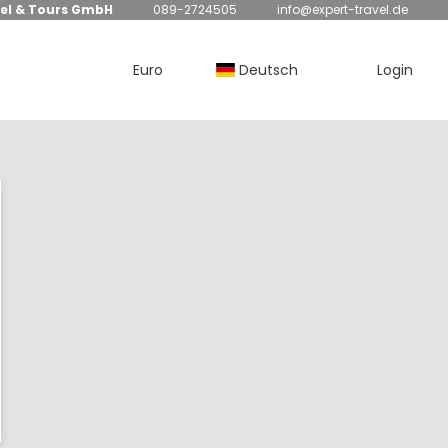
el & Tours GmbH
089-2724505
info@expert-travel.de
Euro
Deutsch
Login