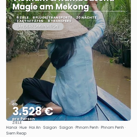
Magie am Mekong
8 ZIELE
6 FLÜGE/TRANSPORTE
20 NÄCHTE
3 AKTIVITÄTEN
8 TRANSFERS
LÄNDERKOMBINATION
ab
3.528 €
pro Person
ZIELE
Sehen
Hanoi · Hue · Hoi An · Saigon · Saigon · Phnom Penh · Phnom Penh ·
Siem Reap