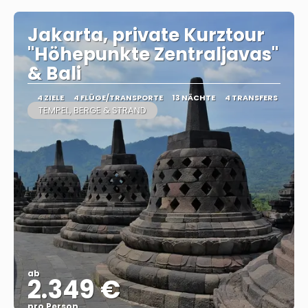
Jakarta, private Kurztour
"Höhepunkte Zentraljavas"
& Bali
4 ZIELE
4 FLÜGE/TRANSPORTE
13 NÄCHTE
4 TRANSFERS
TEMPEL, BERGE & STRAND
ab
2.349 €
pro Person