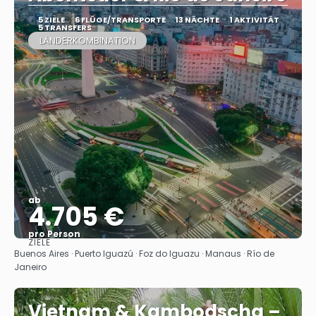
5 ZIELE
6 FLÜGE/TRANSPORTE
13 NÄCHTE
1 AKTIVITÄT
5 TRANSFERS
LÄNDERKOMBINATION
ab
4.705 €
pro Person
ZIELE
Sehen
Buenos Aires · Puerto Iguazú · Foz do Iguazu · Manaus · Río de
Janeiro
Vietnam & Kambodscha –