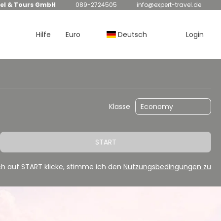
el & Tours GmbH
089-2724505
info@expert-travel.de
Hilfe
Euro
Deutsch
Login
Flug/Transport
Autorundreisen
Klasse
START
h auf START klicke, stimme ich den
Nutzungsbedingungen zu