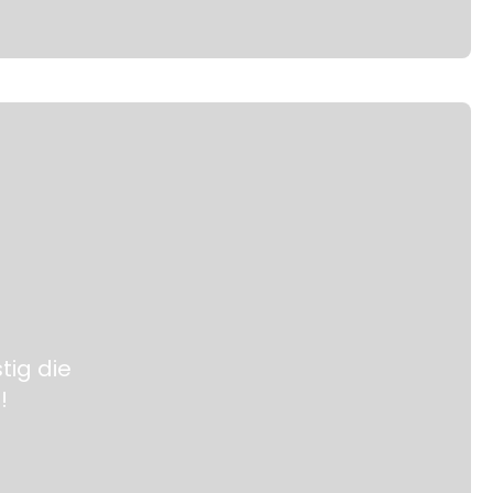
tig die
!