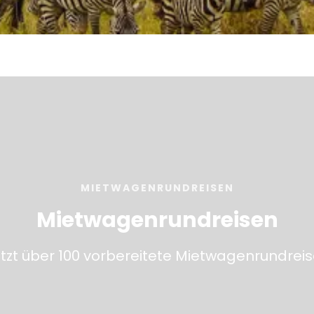
Sehen
MIETWAGENRUNDREISEN
Mietwagenrundreisen
tzt über 100 vorbereitete Mietwagenrundrei