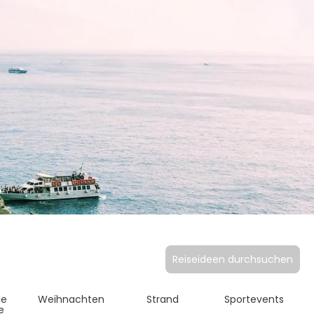
Reiseideen durchsuchen
le
Weihnachten
Strand
Sportevents
e