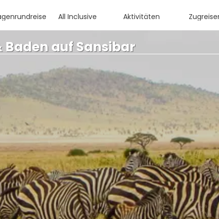
agenrundreisen
All Inclusive
Aktivitäten
Zugreise
& Baden auf Sansibar