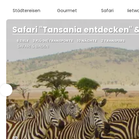
Städtereisen
Gourmet
Safari
Mietw
Safari "Tansania entdecken" 
6 ZIELE
3 FLÜGE/TRANSPORTE
10 NÄCHTE
2 TRANSFERS
SAFARI & BADEN
ab