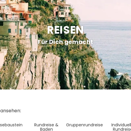
REISEN
Für Dich gemacht
e ansehen:
isebaustein
Rundreise &
Gruppenrundreise
Individuel
Baden
Rundreis