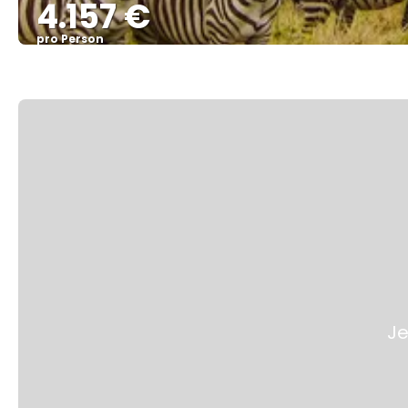
4.157 €
pro Person
Je