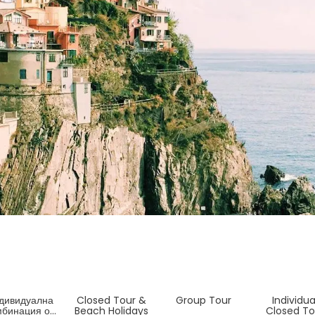
дивидуална
Closed Tour &
Group Tour
Individua
мбинация от
Beach Holidays
Closed To