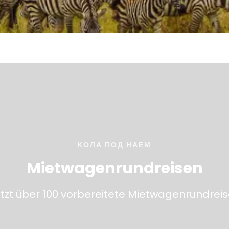
Вижте
КОЛА ПОД НАЕМ
Mietwagenrundreisen
tzt über 100 vorbereitete Mietwagenrundrei