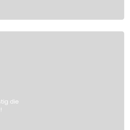
tig die
!