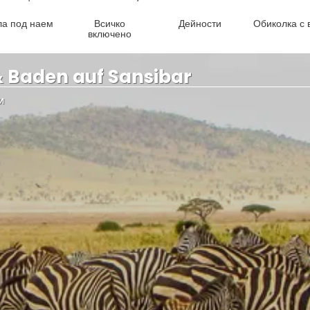
undreisen
ла под наем
Всичко
Дейности
Обиколка с 
включено
& Baden auf Sansibar
И