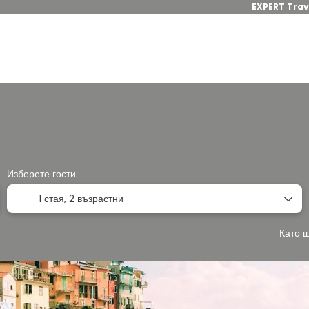
EXPERT Trav
Настаняване
Транспорт + настаняване
+
Изберете гости:
1 стая,
2 възрастни
Като щ