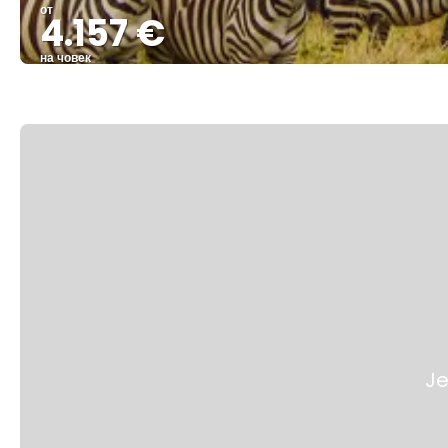
от
4.157 €
на човек
Je