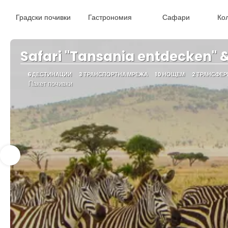
R
Градски почивки
Гастрономия
Сафари
Ко
Safari "Tansania entdecken" 
6 ДЕСТИНАЦИИ
3 ТРАНСПОРТНА МРЕЖА
10 НОЩЕМ
2 ТРАНСФЕР
Пакет почивки