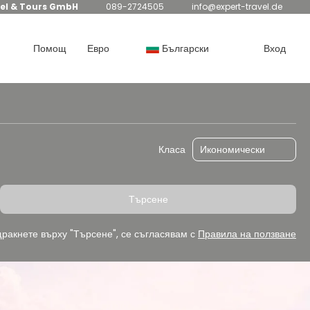
el & Tours GmbH
089-2724505
info@expert-travel.de
Помощ
Евро
Български
Вход
Транспорт
Маршрутизиране
Класа
Търсене
ракнете върху "Търсене", се съгласявам с
Правила на ползване