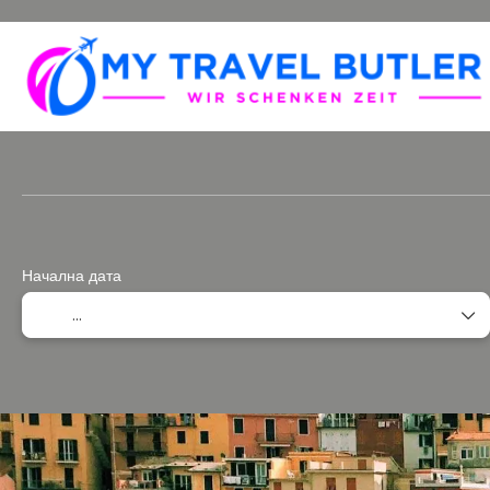
Многопосочен
Пакети
Начална дата