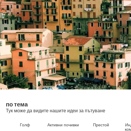
по тема
Тук може да видите нашите идеи за пътуване
Голф
Активни почивки
Престой
Ин
ко