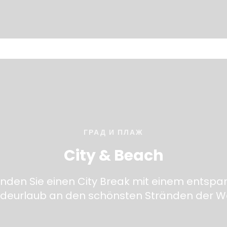
ГРАД И ПЛАЖ
City & Beach
inden Sie einen City Break mit einem entspa
deurlaub an den schönsten Stränden der We