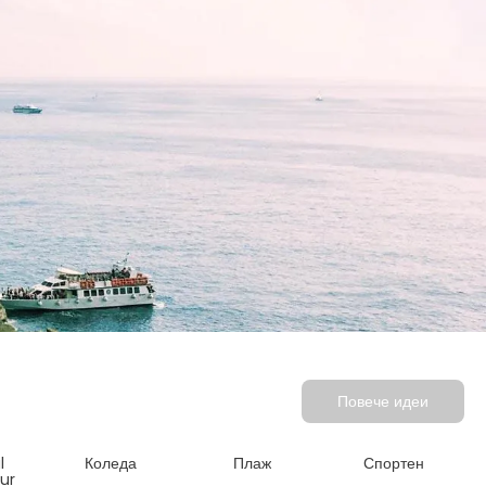
Повече идеи
l
Коледа
Плаж
Спортен
ur