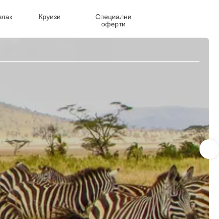
влак
Круизи
Специални
оферти