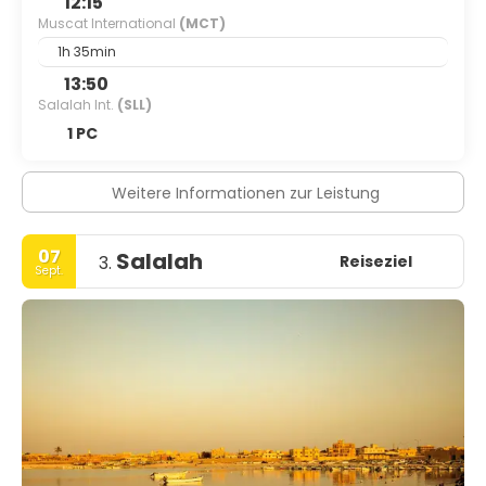
12:15
Muscat International
(MCT)
1h 35min
13:50
Salalah Int.
(SLL)
1 PC
Weitere Informationen zur Leistung
07
Salalah
Reiseziel
3.
Sept.