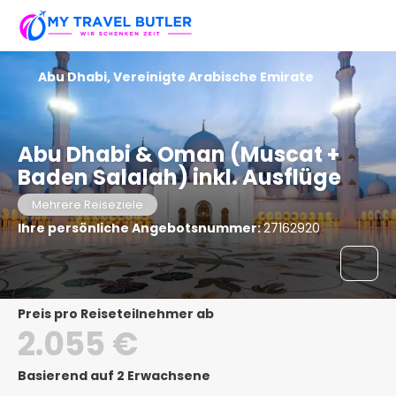
Abu Dhabi, Vereinigte Arabische Emirate
Abu Dhabi & Oman (Muscat +
Baden Salalah) inkl. Ausflüge
Mehrere Reiseziele
Ihre persönliche Angebotsnummer:
27162920
Preis pro Reiseteilnehmer ab
2.055 €
Basierend auf 2 Erwachsene