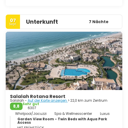
07
Unterkunft
7 Nächte
Sept.
Salalah Rotana Resort
Salalah -
Auf der Karte anzeigen
> 22,0 km zum Zentrum
Sehr gut
8,8
6307
Whirlpool/Jacuzzi
Spa & Wellnesscenter
Luxus
Garden View Room - Twin Beds with Aqua Park
Access
MIT FRÜHSTÜCK