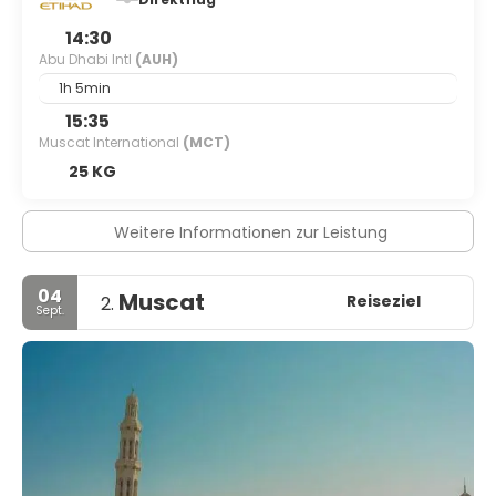
14:30
Abu Dhabi Intl
(AUH)
1h 5min
15:35
Muscat International
(MCT)
25 KG
Weitere Informationen zur Leistung
04
Muscat
Reiseziel
2.
Sept.