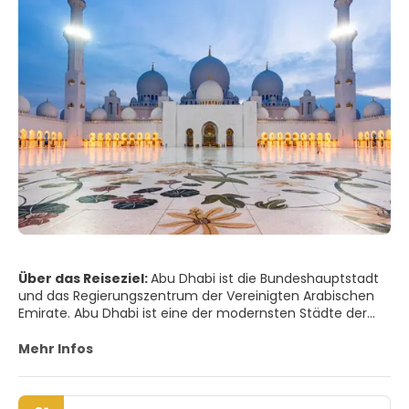
Über das Reiseziel:
Abu Dhabi ist die Bundeshauptstadt
und das Regierungszentrum der Vereinigten Arabischen
Emirate. Abu Dhabi ist eine der modernsten Städte der
Welt. Die Architektur der modernen Gebäude und
Wolkenkratzer ist die beste im Nahen Osten. Große
Mehr Infos
Gärten und Parks, grüne Boulevards, die alle Straßen und
Wege säumen, raffinierte Hochhäuser, die Präsenz aller
internationalen Luxushotelketten, opulente