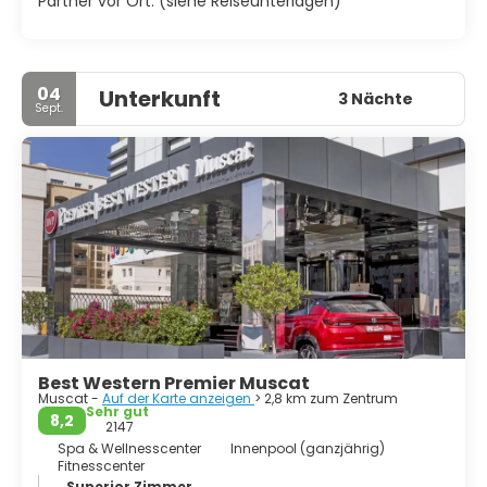
Partner vor Ort. (siehe Reiseunterlagen)
04
Unterkunft
3 Nächte
Sept.
Best Western Premier Muscat
Muscat -
Auf der Karte anzeigen
> 2,8 km zum Zentrum
Sehr gut
8,2
2147
Spa & Wellnesscenter
Innenpool (ganzjährig)
Fitnesscenter
Superior Zimmer