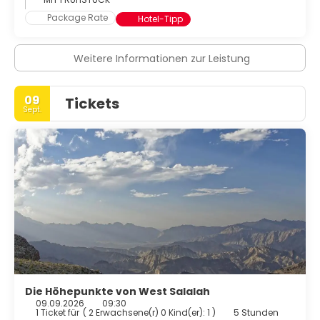
Package Rate
Hotel-Tipp
Weitere Informationen zur Leistung
09
Tickets
Sept.
Die Höhepunkte von West Salalah
09.09.2026
09:30
1 Ticket für
(
2 Erwachsene(r) 0 Kind(er): 1
)
5 Stunden