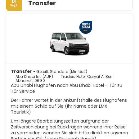
01
Transfer
Einkaufszentren, Kulturzentren und Veranstaltungen
Sept.
bieten den Touristen das ganze Jahr über ein
einzigartiges Erlebnis. Abu Dhabi hat eine große Auswahl
an Restaurants zum Essen, viele Einkaufsmöglichkeiten,
eine schöne Corniche zum Spazierengehen, einige gute
Hotels und mehrere Beach Clubs. Es gibt ein Heritage
Village, eine Festung, eine gute Bibliothek, einen
Fischmarkt, die Dhau-Bauwerft und viele andere
Sehenswürdigkeiten, die der Besucher sehen kann. Eine
der Hauptattraktionen ist die Sheikh Zayed Moschee.
Diese Moschee ist wirklich atemberaubend. Die Struktur ist
einfach wunderbar und die Dekoration im Inneren eine
Transfer
- Geteilt: Standard (Minibus)
der raffiniertesten. Abu Dhabi wurde auf einer Insel vor der
Abu Dhabi Intl (AUH)
Traders Hotel, Qaryat Al Beri
Hauptküste der Vereinigten Arabischen Emirate erbaut
Abholzeit: 06:30
und ist eine kompakte, moderne, organisierte und
Abu Dhabi Flughafen nach Abu Dhabi Hotel - Tür zu
zivilisierte Stadt.
Tür Service
Der Fahrer wartet in der Ankunftshalle des Flughafens
mit einem Schild auf Sie (Ihr Name oder LMX
Touristik)
Um längere Bearbeitungszeiten aufgrund der
Zeitverschiebung bei Rückfragen während Ihrer Reise
zu vermeiden, wenden Sie sich bitte direkt an unseren
Partner vor Ort (siehe Reiseunterlagen)