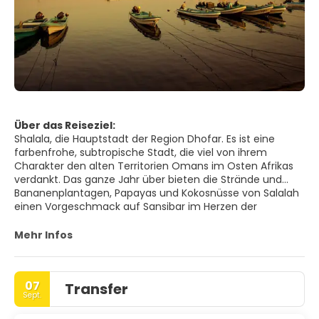
Über das Reiseziel:
Shalala, die Hauptstadt der Region Dhofar. Es ist eine
farbenfrohe, subtropische Stadt, die viel von ihrem
Charakter den alten Territorien Omans im Osten Afrikas
verdankt. Das ganze Jahr über bieten die Strände und
Bananenplantagen, Papayas und Kokosnüsse von Salalah
einen Vorgeschmack auf Sansibar im Herzen der
Arabischen Wüste. Ein neuer großer Hafen hat der Stadt
Wohlstand gebracht und ist heute ein Muss für
Mehr Infos
Kreuzfahrtpassagiere. Lokale Attraktionen sind der Strand
von Shalala, das Grab von Nabi Ayoub oder die Aboos-
Sultan-Moschee, deren architektonische Schönheit
07
Transfer
bewundernswert ist. Es ist sicherlich ein großartiger Ort zu
Sept.
besuchen und genießen Sie die Natur und alles, was
erwartet geheimen Ort.