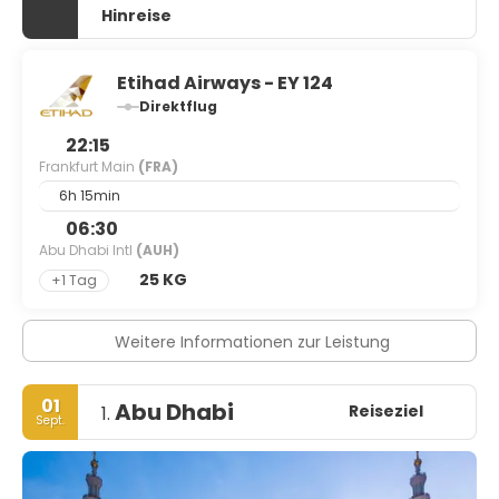
Hinreise
Etihad Airways - EY 124
Direktflug
22:15
Frankfurt Main
(FRA)
6h 15min
06:30
Abu Dhabi Intl
(AUH)
25 KG
+1 Tag
Weitere Informationen zur Leistung
01
Abu Dhabi
Reiseziel
1.
Sept.