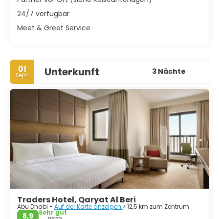
24/7 verfügbar
Meet & Greet Service
01
Unterkunft
3 Nächte
Sept.
Traders Hotel, Qaryat Al Beri
Abu Dhabi -
Auf der Karte anzeigen
> 12,5 km zum Zentrum
Sehr gut
8,9