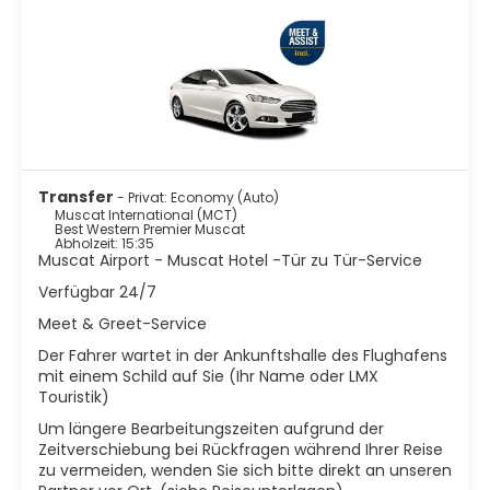
der ältesten Märkte der Region. Hier bieten Händler in
orientalischer Atmosphäre Weihrauch, Schmuck, Stoffe
und Gewürze an. Die Sultan-Qabus-Moschee, eine der
größten Moscheen der Welt, beeindruckt durch ihre
Architektur und detailreiche Ausstattung. Entlang der
Corniche, der Uferpromenade von Mutrah, öffnet sich der
Blick auf den Naturhafen und das offene Meer. Nicht weit
entfernt liegt der Al-Alam-Palast, flankiert von den
portugiesischen Festungen Al-Jalali und Al-Mirani - ein
architektonisches Symbol der omanischen Monarchie.
Transfer
- Privat: Economy (Auto)
Muscat bietet außerdem zahlreiche Museen, Galerien und
Muscat International (MCT)
Best Western Premier Muscat
ein renommiertes Opernhaus. Die Küstenlage macht die
Abholzeit: 15:35
Stadt zu einem idealen Ausgangspunkt für Bootstouren,
Muscat Airport - Muscat Hotel -Tür zu Tür-Service
Schnorchelausflüge oder die Erkundung der nahe
Verfügbar 24/7
gelegenen Wadis und Berge.
Meet & Greet-Service
Der Fahrer wartet in der Ankunftshalle des Flughafens
mit einem Schild auf Sie (Ihr Name oder LMX
Touristik)
Um längere Bearbeitungszeiten aufgrund der
Zeitverschiebung bei Rückfragen während Ihrer Reise
zu vermeiden, wenden Sie sich bitte direkt an unseren