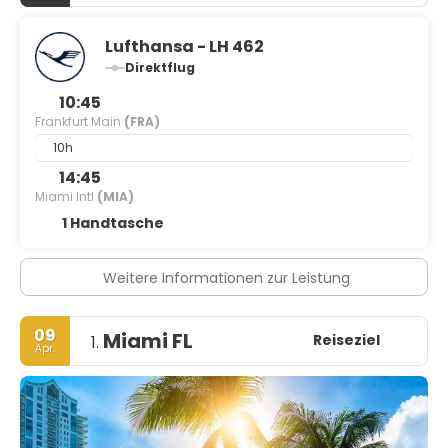
Lufthansa - LH 462
Direktflug
10:45
Frankfurt Main
(FRA)
10h
14:45
Miami Intl
(MIA)
1 Handtasche
Weitere Informationen zur Leistung
09
Miami FL
Reiseziel
1.
Apr.