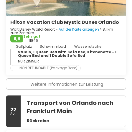
Science Center mit Hunderten von interaktiven
Ausstellungen für Besucher jeden Alters. Die Stadt hat
eine sehr 'junggebliebene' Einstellung und ist ein
Schmelztiegel verschiedener Kulturen. Für das Nachtleben
Hilton Vacation Club Mystic Dunes Orlando
gibt es so ziemlich alles, was man sich wünscht. Die
Innenstadt hat mehrere Bars und Clubs für jedes
Walt Disney World Resort -
Auf der Karte anzeigen
> 8,1 km
zum Zentrum
Publikum. Kurz gesagt, Orlando ist wirklich eine sehr coole
Sehr gut
8,6
Stadt.
11846
Golfplatz
Schwimmbad
Wasserrutsche
Studio, 1 Queen Bed with Sofa bed, Kitchenette - 1
Queen Bed and 1 Double Sofa Bed
NUR ZIMMER
NON REFUNDABLE (Package Rate)
Weitere Informationen zur Leistung
Transport von Orlando nach
22
Frankfurt Main
Apr.
Rückreise