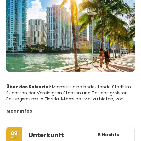
Über das Reiseziel:
Miami ist eine bedeutende Stadt im
Südosten der Vereinigten Staaten und Teil des größten
Ballungsraums in Florida. Miami hat viel zu bieten, von
Stränden und großartigem Wetter bis hin zu endlosen
Nächten in der besten Partyszene der Welt. Miami bleibt
Mehr Infos
einer der angesagtesten und schillerndsten Hotspots der
Welt, mit wunderschönen Stränden, einem
beeindruckenden Art-Deco-Viertel und erstklassigen
09
Unterkunft
Einkaufsmöglichkeiten und Restaurants. In der Nähe der
5 Nächte
Apr.
Stadt Miami befinden sich der Everglades-Nationalpark