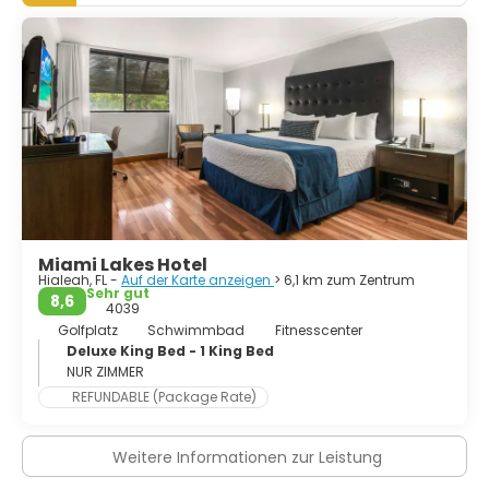
und die Florida Keys. Miami Beach ist nicht nur ein Ort für
gesellschaftliche und sonnige Unterhaltung, sondern
auch ein kultureller Ort, der die Geschichte und das Erbe
der Region präsentiert. Das Art-Deco-Viertel in Miami
Beach enthält die größte Konzentration von Resort-
Architektur der 1920er und 1930er Jahre weltweit. Diese
lebhaft gefärbten Häuser sind ein Aushängeschild für
Mode und Trendbewusstsein. Miami ist so vieles. Alles
glamourös, in jeder Hinsicht. Die Stadt wird als
multikulturelles Mosaik betrachtet, was Miami zu einer der
ungewöhnlichsten und interessantesten Städte Amerikas
macht.
Miami Lakes Hotel
Hialeah, FL -
Auf der Karte anzeigen
> 6,1 km zum Zentrum
Sehr gut
8,6
4039
Golfplatz
Schwimmbad
Fitnesscenter
Deluxe King Bed - 1 King Bed
NUR ZIMMER
REFUNDABLE (Package Rate)
Weitere Informationen zur Leistung