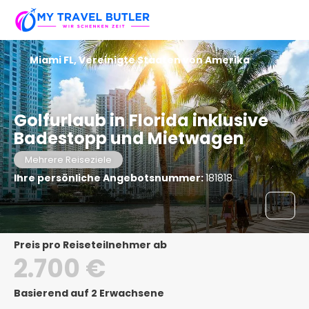
Miami FL, Vereinigte Staaten von Amerika
Golfurlaub in Florida inklusive
Badestopp und Mietwagen
Mehrere Reiseziele
Ihre persönliche Angebotsnummer:
181818
Preis pro Reiseteilnehmer ab
2.700 €
Basierend auf 2 Erwachsene