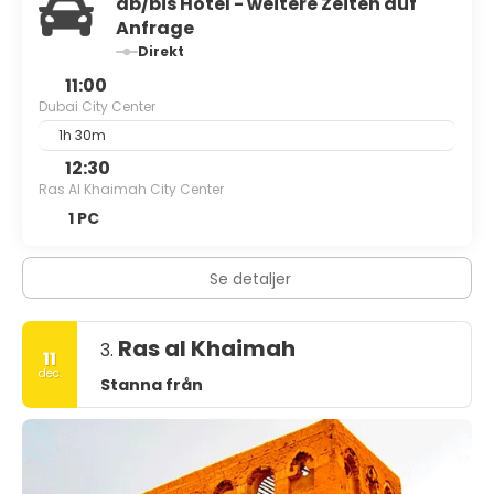
ab/bis Hotel - weitere Zeiten auf
Anfrage
Direkt
11:00
Dubai City Center
1h 30m
12:30
Ras Al Khaimah City Center
1 PC
Se detaljer
Ras al Khaimah
3.
11
dec.
Stanna från