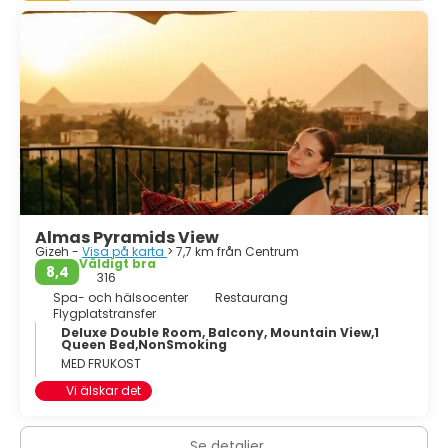
Almas Pyramids View
Gizeh -
Visa på karta
> 7,7 km från Centrum
Väldigt bra
8,4
316
Spa- och hälsocenter
Restaurang
Flygplatstransfer
Deluxe Double Room, Balcony, Mountain View,1
Queen Bed,NonSmoking
MED FRUKOST
Vi älskar det
Se detaljer