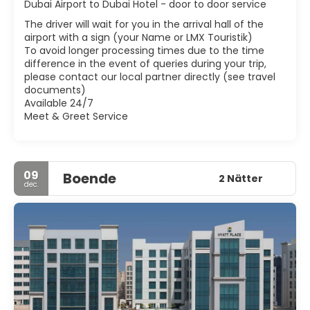
är rättvist att säga att Dubai är en av de mest spännande
Dubai Airport to Dubai Hotel - door to door service
platserna i världen.
The driver will wait for you in the arrival hall of the
airport with a sign (your Name or LMX Touristik)
To avoid longer processing times due to the time
difference in the event of queries during your trip,
please contact our local partner directly (see travel
documents)
Available 24/7
Meet & Greet Service
09
Boende
2 Nätter
dec.