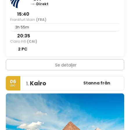
Direkt
15:40
Frankfurt Main
(FRA)
3h 55m
20:35
Cairo Intl
(CAI)
2 PC
Se detaljer
06
Kairo
Stanna från
1.
dec.