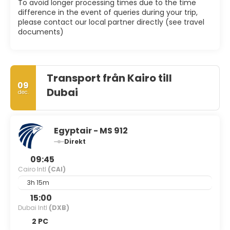
To avoid longer processing times due to the time
difference in the event of queries during your trip,
please contact our local partner directly (see travel
documents)
Transport från Kairo till
09
Dubai
dec.
Egyptair - MS 912
Direkt
09:45
Cairo Intl
(CAI)
3h 15m
15:00
Dubai Intl
(DXB)
2 PC