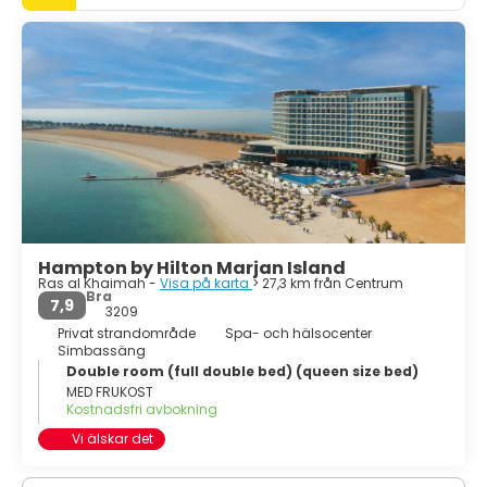
Ras Al Khaimah erbjuder en mängd underhållnings- och
avkopplingsmöjligheter, inklusive exklusiva hotell och
resorts, restauranger med internationella kök och utvalda
spa, allt till ett mycket bra värde för pengarna.
Hampton by Hilton Marjan Island
Ras al Khaimah -
Visa på karta
> 27,3 km från Centrum
Bra
7,9
3209
Privat strandområde
Spa- och hälsocenter
Simbassäng
Double room (full double bed) (queen size bed)
MED FRUKOST
Kostnadsfri avbokning
Vi älskar det