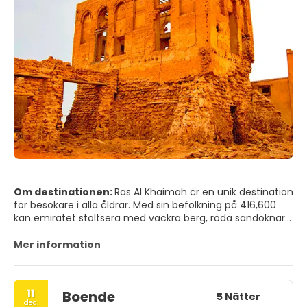
Om destinationen:
Ras Al Khaimah är en unik destination
för besökare i alla åldrar. Med sin befolkning på 416,600
kan emiratet stoltsera med vackra berg, röda sandöknar
och frodiga gröna slätter tillsammans med en serie
bäckar och laguner. Det har ett rikt kulturarv som sträcker
Mer information
sig tillbaka 5,000 år, vilket manifesteras i otaliga historiska
platser, fort och övergivna byar. Den emiratiska kulturen
är alltid närvarande i Ras Al Khaimah och du kommer att
11
Boende
välkomnas med varm arabisk gästfrihet vart du än går.
5 Nätter
dec.