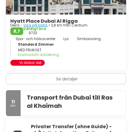
Hyatt Place Dubai Al Rigga
Deira -
Visa på karta
> 2,8 km från Centrum
Väldigt bra
8,7
9723
Spa- och hälsocenter
Lyx
Simbassäng
Standard Zimmer
MED FRUKOST
Kostnadsfri avbokning
Vi älskar det
Se detaljer
Transport från Dubai till Ras
11
al Khaimah
dec.
Privater Transfer (ohne Guide) -