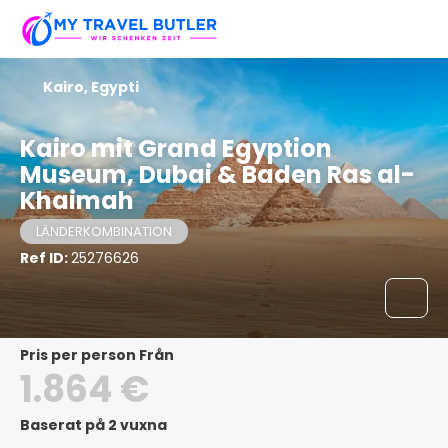
Kairo, Egypti
Kairo mit Grand Egyption
Museum, Dubai & Baden Ras al-
Khaimah
LÄNDERKOMBINATION
Ref ID:
25276626
pris per person Från
1.864 €
Baserat på 2 vuxna