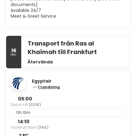
documents)
Available 24/7
Meet & Greet Service
Transport från Ras al
16
Khaimah till Frankfurt
dec.
Återvända
Egyptair
1 Landning
05:00
Dubai Intl
(DXB)
12h 10m
14:10
Frankfurt Main
(FRA)
2 PC