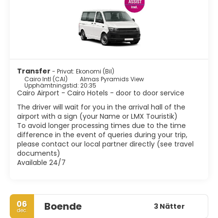
turistattraktion. Pyramidernas stora massa är
respektingivande. Islamiska Kairo, centrum av historiska
Kairo, görs bäst till fots. Beläget öster om centrum är det
fullt av charmiga små moskéer och vattenfontäner. De
viktigaste platserna att besöka är Citadellet, Mohamed
Ali-moskén, Khan el Khalili, huvudbasaren, några historiska
moskéer och utställningar av medeltida arkitektur, liksom
några av Kairos turkiska bad eller Hammams. Inget besök i
Transfer
- Privat: Ekonomi (Bil)
Kairo är komplett utan att se egyptiska museet.
Cairo Intl (CAI)
Almas Pyramids View
Upphämtningstid: 20:35
Cairo Airport - Cairo Hotels - door to door service
Exotisk atmosfär, kaotisk trafik, tusentals minareter, buller,
charmiga människor, Kairo är en fascinerande stad. Få
The driver will wait for you in the arrival hall of the
städer i världen överträffar Kairo i antal monument eller
airport with a sign (your Name or LMX Touristik)
arkitektoniska stilar. Kairo är inte en vanlig stad, Kairo är en
To avoid longer processing times due to the time
hel värld.
difference in the event of queries during your trip,
please contact our local partner directly (see travel
documents)
Available 24/7
06
Boende
3 Nätter
dec.