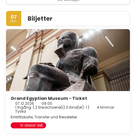
07
Biljetter
dec.
Grand Egyptian Museum - Ticket
07.12.2026
09:00
1 Ingång
(
2 Erwachsene(r) 0 Kind(er): 1
)
4 timmar
Tyska
Eintrittskarte, Transfer und Reiseleiter
Vi älskar det