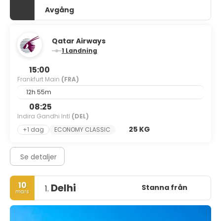
Avgång
Qatar Airways
1 Landning
15:00
Frankfurt Main
(FRA)
12h 55m
08:25
Indira Gandhi Intl
(DEL)
25 KG
+1 dag
ECONOMY CLASSIC
Se detaljer
10
Delhi
Stanna från
1.
mars