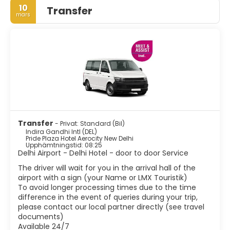
och anses vara en av de äldsta existerande städerna i
10
Transfer
världen.
mars
Delhi är uppdelat mellan de trånga, överfulla gränderna i
Gamla Delhi, inklusive dess huvudgata Chandni Chowk,
där inte mycket har förändrats på senare tid, och de
breda, rena trädbevuxna gatorna i Nya Delhi. Regeringen
och dess kontor finns i Nya Delhi, den officiella
huvudstaden, medan de flesta av dess historiska
stadsdelar och monument ligger i Gamla Delhi. Delhi har
ärvt ett förbluffande antal praktfulla monument från
olika arkitektoniska perioder och det är en ren glädje att
vandra runt i denna fascinerande metropol. Trots detta
Transfer
- Privat: Standard (Bil)
får man inte missa de främsta turistattraktionerna som
Indira Gandhi Intl (DEL)
Röda Fortet, Humayuns grav, Qutub-komplexet,
Pride Plaza Hotel Aerocity New Delhi
Upphämtningstid: 08:25
Nationalmuseet, den största moskén i Indien Jama Masjid,
Delhi Airport - Delhi Hotel - door to door Service
India Gate, Gandhi Smriti, Lodi Gardens och Lotus Temple.
The driver will wait for you in the arrival hall of the
Mystisk och magisk, är Delhi idag en pulserande
airport with a sign (your Name or LMX Touristik)
kosmopolitisk metropol med trendiga loungebarer,
To avoid longer processing times due to the time
temarestauranger, trevliga butiker och allt annat man
difference in the event of queries during your trip,
kan förvänta sig av en modern huvudstad. Delhi är en
please contact our local partner directly (see travel
stad i nuet och framtiden, men den är djupt rotad i
documents)
historien och har mycket att visa upp.
Available 24/7