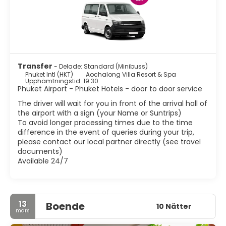
Phi Phi View Point har en utmärkt utsikt över Ao Ton Sai
och Ao Lo Dalam Bay. Patong Beach är den mest besökta
stranden och den är ibland trång, men har regionens
bästa nattliv. För mer avslappnade stränder, besök de
vackra stränderna Kamala, Surin, Laem Singh, Karon och
Kata.
Phuket är verkligen en underbar plats för en avkopplande
Transfer
- Delade: Standard (Minibuss)
resa. Massor av fantastiska underbara resorts, utmärkta
Phuket Intl (HKT)
Aochalong Villa Resort & Spa
smakfulla restauranger, vita sandstränder, fantastiska
Upphämtningstid: 19:30
omgivande öar och spännande nattliv. Allt du behöver för
Phuket Airport - Phuket Hotels - door to door service
en riktig semester.
The driver will wait for you in front of the arrival hall of
the airport with a sign (your Name or Suntrips)
To avoid longer processing times due to the time
difference in the event of queries during your trip,
please contact our local partner directly (see travel
documents)
Available 24/7
13
Boende
10 Nätter
mars