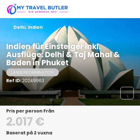
Delhi, indien
Indien für Einsteiger inkl.
Ausflüge: Delhi & Taj Mahal &
Baden in Phuket
LÄNDERKOMBINATION
Ref ID:
20249963
pris per person Från
2.017 €
Baserat på 2 vuxna