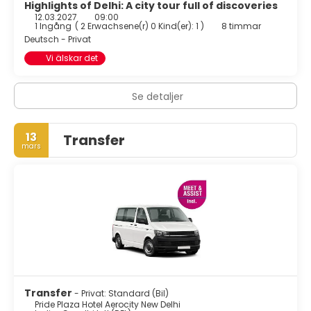
Highlights of Delhi: A city tour full of discoveries
12.03.2027
09:00
1 Ingång
(
2 Erwachsene(r) 0 Kind(er): 1
)
8 timmar
Deutsch - Privat
Vi älskar det
Se detaljer
13
Transfer
mars
Transfer
- Privat: Standard (Bil)
Pride Plaza Hotel Aerocity New Delhi