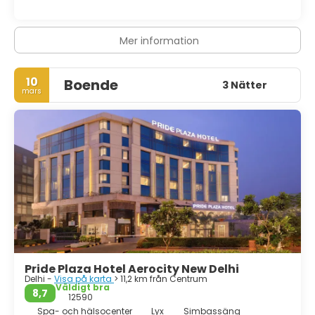
Mer information
10
Boende
3 Nätter
mars
Pride Plaza Hotel Aerocity New Delhi
Delhi -
Visa på karta
> 11,2 km från Centrum
Väldigt bra
8,7
12590
Spa- och hälsocenter
Lyx
Simbassäng