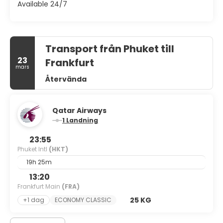
Available 24/7
Transport från Phuket till
23
Frankfurt
mars
Återvända
Qatar Airways
1 Landning
23:55
Phuket Intl
(HKT)
19h 25m
13:20
Frankfurt Main
(FRA)
25 KG
+1 dag
ECONOMY CLASSIC