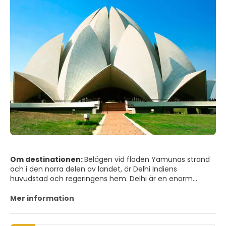
Om destinationen:
Belägen vid floden Yamunas strand
och i den norra delen av landet, är Delhi Indiens
huvudstad och regeringens hem. Delhi är en enorm
kaotisk stad, full av kontraster. Trots att Delhi på många
sätt är essensen av det moderna Indien, har staden på
Mer information
grund av sin långa historia många antika och medeltida
monument, arkeologiska platser och viktiga lämningar