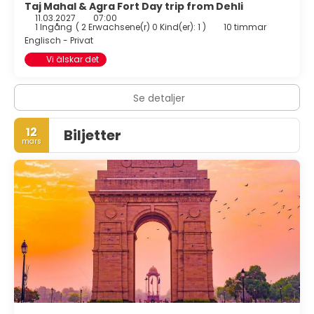
Taj Mahal & Agra Fort Day trip from Dehli
11.03.2027
07:00
1 Ingång
(
2 Erwachsene(r) 0 Kind(er): 1
)
10 timmar
Englisch - Privat
Vi älskar det
Se detaljer
12
Biljetter
mars