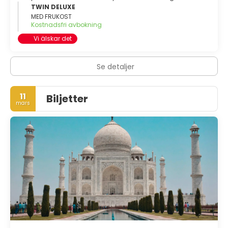
TWIN DELUXE
MED FRUKOST
Kostnadsfri avbokning
Vi älskar det
Se detaljer
11
Biljetter
mars