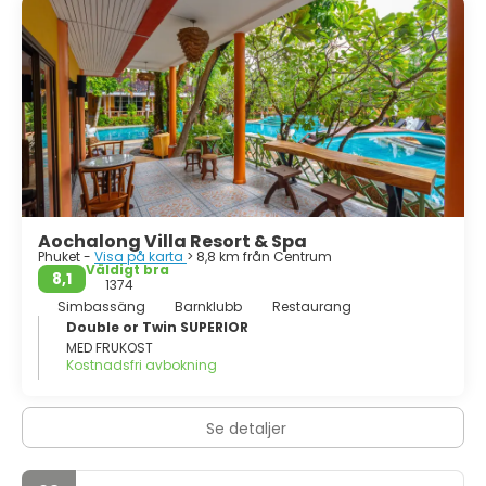
Aochalong Villa Resort & Spa
Phuket -
Visa på karta
> 8,8 km från Centrum
Väldigt bra
8,1
1374
Simbassäng
Barnklubb
Restaurang
Double or Twin SUPERIOR
MED FRUKOST
Kostnadsfri avbokning
Se detaljer