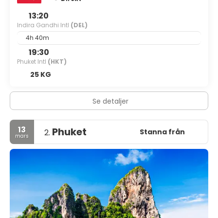
13:20
Indira Gandhi Intl
(DEL)
4h 40m
19:30
Phuket Intl
(HKT)
25 KG
Se detaljer
13
Phuket
Stanna från
2.
mars