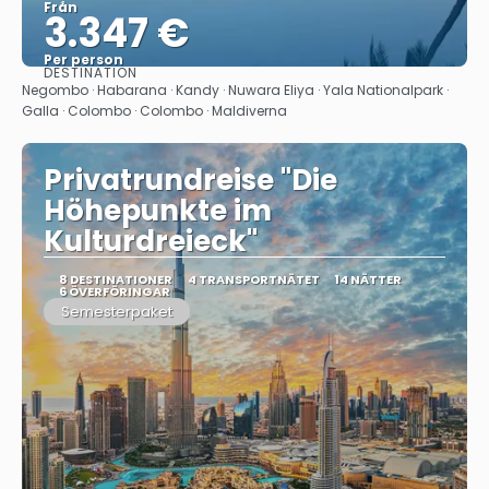
Från
3.347 €
Per person
DESTINATION
Se
Negombo · Habarana · Kandy · Nuwara Eliya · Yala Nationalpark ·
Galla · Colombo · Colombo · Maldiverna
Privatrundreise "Die
Höhepunkte im
Kulturdreieck"
8 DESTINATIONER
4 TRANSPORTNÄTET
14 NÄTTER
6 ÖVERFÖRINGAR
Semesterpaket