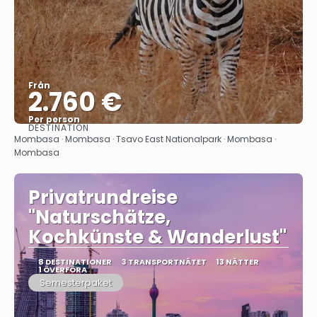
Från
2.760 €
Per person
DESTINATION
Se
Mombasa · Mombasa · Tsavo East Nationalpark · Mombasa ·
Mombasa
Privatrundreise
"Naturschätze,
Kochkünste & Wanderlust"
8 DESTINATIONER
3 TRANSPORTNÄTET
13 NÄTTER
1 ÖVERFÖRA
Semesterpaket