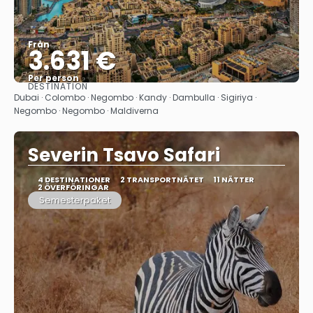
Från
3.631 €
Per person
DESTINATION
Se
Dubai · Colombo · Negombo · Kandy · Dambulla · Sigiriya ·
Negombo · Negombo · Maldiverna
Severin Tsavo Safari
4 DESTINATIONER
2 TRANSPORTNÄTET
11 NÄTTER
2 ÖVERFÖRINGAR
Semesterpaket