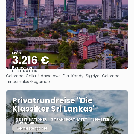
Från
3.216 €
Per person
DESTINATION
Se
Colombo · Galla · Udawalawe · Ella · Kandy · Sigiriya · Colombo ·
Trincomalee · Negombo
Privatrundreise "Die
Klassiker Sri Lankas"
9 DESTINATIONER
3 TRANSPORTNÄTET
13 NÄTTER
1 ÖVERFÖRA
Semesterpaket