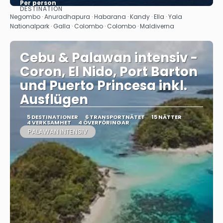
Per person
DESTINATION
Se
Negombo · Anuradhapura · Habarana · Kandy · Ella · Yala
Nationalpark · Galla · Colombo · Colombo · Maldiverna
Cebu & Palawan intensiv -
Coron, El Nido, Port Barton
und Puerto Princesa inkl.
Ausflügen
5 DESTINATIONER
6 TRANSPORTNÄTET
15 NÄTTER
4 VERKSAMHET
4 ÖVERFÖRINGAR
PALAWAN INTENSIV