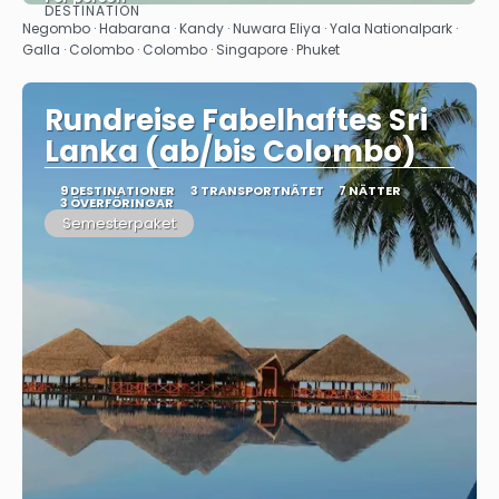
DESTINATION
Se
Negombo · Habarana · Kandy · Nuwara Eliya · Yala Nationalpark ·
Galla · Colombo · Colombo · Singapore · Phuket
Rundreise Fabelhaftes Sri
Lanka (ab/bis Colombo)
9 DESTINATIONER
3 TRANSPORTNÄTET
7 NÄTTER
3 ÖVERFÖRINGAR
Semesterpaket