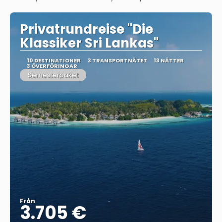
Privatrundreise "Die
Klassiker Sri Lankas"
10 DESTINATIONER
3 TRANSPORTNÄTET
13 NÄTTER
3 ÖVERFÖRINGAR
Semesterpaket
Från
3.705 €