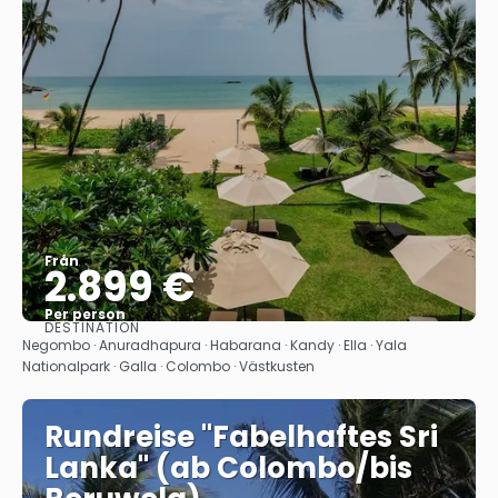
Från
2.899 €
Per person
DESTINATION
Se
Negombo · Anuradhapura · Habarana · Kandy · Ella · Yala
Nationalpark · Galla · Colombo · Västkusten
Rundreise "Fabelhaftes Sri
Lanka" (ab Colombo/bis