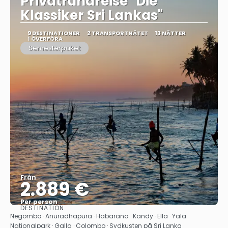
Privatrundreise "Die
Klassiker Sri Lankas"
9 DESTINATIONER
2 TRANSPORTNÄTET
13 NÄTTER
1 ÖVERFÖRA
Semesterpaket
Från
2.889 €
Per person
DESTINATION
Se
Negombo · Anuradhapura · Habarana · Kandy · Ella · Yala
Nationalpark · Galla · Colombo · Sydkusten på Sri Lanka