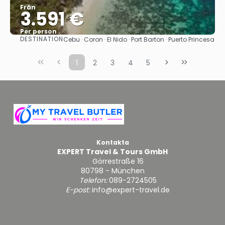
Från
3.591 €
Per person
DESTINATION
Cebu · Coron · El Nido · Port Barton · Puerto Princesa
Se
1
2
3
4
5
Kontakta
EXPERT Travel & Tours GmbH
Görrestraße 16
80798 - München
Telefon:
089-2724505
E-post:
info@expert-travel.de