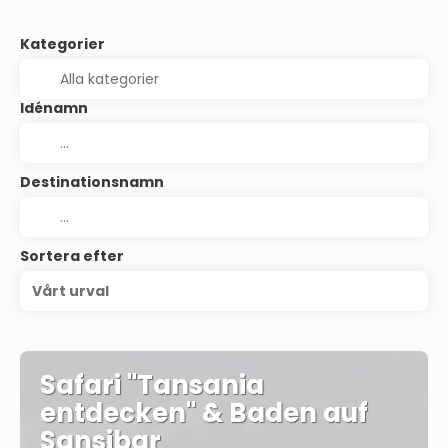
Kategorier
Idénamn
Destinationsnamn
Sortera efter
Vårt urval
Safari "Tansania
entdecken" & Baden auf
Sansibar