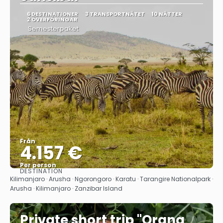
6 DESTINATIONER
3 TRANSPORTNÄTET
10 NÄTTER
2 ÖVERFÖRINGAR
Semesterpaket
Från
4.157 €
Per person
DESTINATION
Se
Kilimanjaro · Arusha · Ngorongoro · Karatu · Tarangire Nationalpark ·
Arusha · Kilimanjaro · Zanzibar Island
Private short trip "Orang