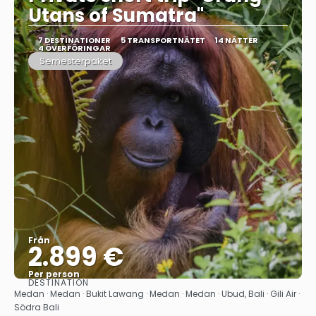
Utans of Sumatra"
7 DESTINATIONER
5 TRANSPORTNÄTET
14 NÄTTER
4 ÖVERFÖRINGAR
Semesterpaket
Från
2.899 €
Per person
DESTINATION
Se
Medan · Medan · Bukit Lawang · Medan · Medan · Ubud, Bali · Gili Air ·
Södra Bali