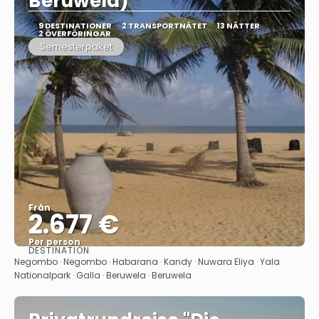
Beruwela)
9 DESTINATIONER
2 TRANSPORTNÄTET
13 NÄTTER
2 ÖVERFÖRINGAR
Semesterpaket
Från
2.677 €
Per person
DESTINATION
Se
Negombo · Negombo · Habarana · Kandy · Nuwara Eliya · Yala
Nationalpark · Galla · Beruwela · Beruwela