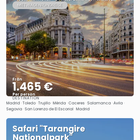
MIETWAGENRUNDREISE
Från
1.465 €
Per person
DESTINATION
Se
Madrid · Toledo · Trujillo · Mérida · Caceres · Salamanca · Avila ·
Segovia · San Lorenzo de El Escorial · Madrid
Safari "Tarangire
Nationalpark"