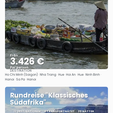
Från
3.426 €
Per person
DESTINATION
Se
Ho Chi Minh (Saigon) · Nha Trang · Hue · Hoi An · Hue · Ninh Binh ·
Hanoi · Sa Pa · Hanoi
Rundreise "Klassisches
Südafrika"
12 DESTINATIONER
3 TRANSPORTNÄTET
20 NÄTTER