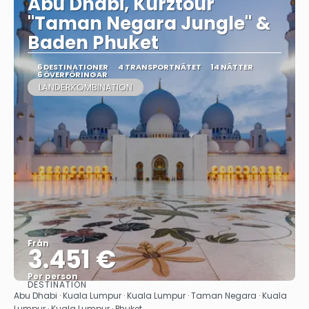
Abu Dhabi, Kurztour
"Taman Negara Jungle" &
Baden Phuket
6 DESTINATIONER
4 TRANSPORTNÄTET
14 NÄTTER
6 ÖVERFÖRINGAR
LÄNDERKOMBINATION
Från
3.451 €
Per person
DESTINATION
Se
Abu Dhabi · Kuala Lumpur · Kuala Lumpur · Taman Negara · Kuala
Lumpur · Kuala Lumpur · Phuket