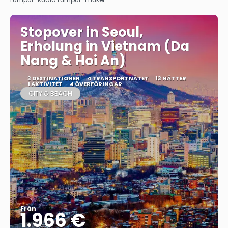
Stopover in Seoul,
Erholung in Vietnam (Da
Nang & Hoi An)
3 DESTINATIONER
4 TRANSPORTNÄTET
13 NÄTTER
1 AKTIVITET
4 ÖVERFÖRINGAR
CITY & BEACH
Från
1.966 €