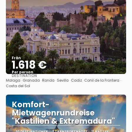
Från
1.618 €
Per person
DESTINATION
Se
Malaga · Granada · Ronda · Sevilla · Cadiz · Conil de la Frontera ·
Costa del Sol
Komfort-
Mietwagenrundreise
"Kastilien & Extremadura"
10 DESTINATIONER
2 TRANSPORTNÄTET
11 NÄTTER