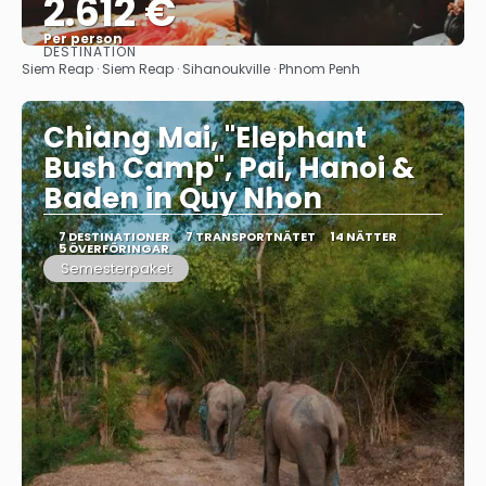
2.612 €
Per person
DESTINATION
Se
Siem Reap · Siem Reap · Sihanoukville · Phnom Penh
Chiang Mai, "Elephant
Bush Camp", Pai, Hanoi &
Baden in Quy Nhon
7 DESTINATIONER
7 TRANSPORTNÄTET
14 NÄTTER
5 ÖVERFÖRINGAR
Semesterpaket