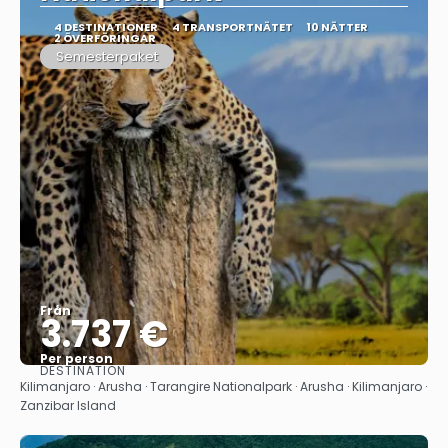
4 DESTINATIONER
4 TRANSPORTNÄTET
10 NÄTTER
2 ÖVERFÖRINGAR
Semesterpaket
Från
3.737 €
Per person
DESTINATION
Se
Kilimanjaro · Arusha · Tarangire Nationalpark · Arusha · Kilimanjaro ·
Zanzibar Island