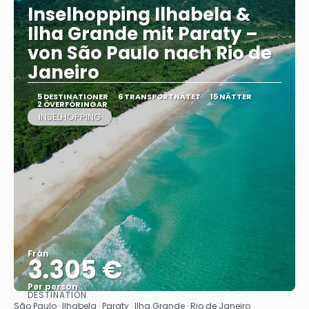
Inselhopping Ilhabela &
Ilha Grande mit Paraty –
von São Paulo nach Rio de
Janeiro
5 DESTINATIONER
6 TRANSPORTNÄTET
15 NÄTTER
2 ÖVERFÖRINGAR
INSELHOPPING
Från
3.305 €
Per person
DESTINATION
Se
São Paulo · Ilhabela · Paraty · Ilha Grande · Rio de Janeiro