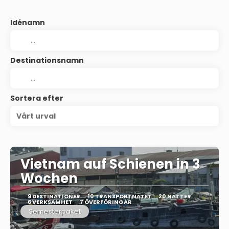
Idénamn
Destinationsnamn
Sortera efter
Vårt urval
Vietnam auf Schienen in 3
Wochen
9 DESTINATIONER
10 TRANSPORTNÄTET
20 NÄTTER
6 VERKSAMHET
7 ÖVERFÖRINGAR
Semesterpaket