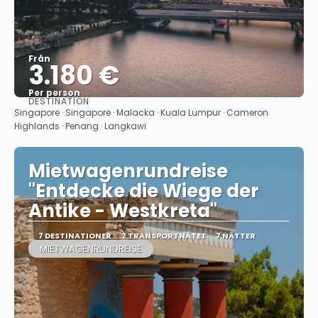
Från
3.180 €
Per person
DESTINATION
Se
Singapore · Singapore · Malacka · Kuala Lumpur · Cameron
Highlands · Penang · Langkawi
Mietwagenrundreise
"Entdecke die Wiege der
Antike - Westkreta"
7 DESTINATIONER
2 TRANSPORTNÄTET
7 NÄTTER
MIETWAGENRUNDREISE