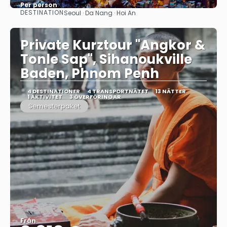
Per person
DESTINATION
Seoul · Da Nang · Hoi An
Se
Private Kurztour "Angkor &
Tonle Sap", Sihanoukville
Baden, Phnom Penh
4 DESTINATIONER
4 TRANSPORTNÄTET
13 NÄTTER
1 AKTIVITET
3 ÖVERFÖRINGAR
Semesterpaket
Från