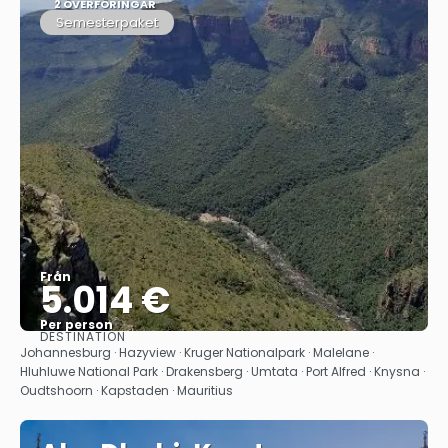
2 ÖVERFÖRINGAR
Semesterpaket
Från
5.014 €
Per person
DESTINATION
Se
Johannesburg · Hazyview · Kruger Nationalpark · Malelane ·
Hluhluwe National Park · Drakensberg · Umtata · Port Alfred · Knysna ·
Oudtshoorn · Kapstaden · Mauritius