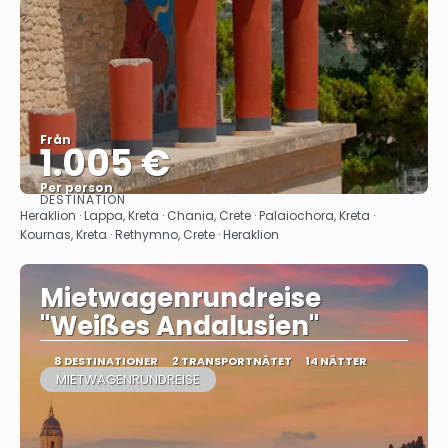
Från
1.005 €
Per person
DESTINATION
Se
Heraklion · Lappa, Kreta · Chania, Crete · Palaiochora, Kreta ·
Kournas, Kreta · Rethymno, Crete · Heraklion
Mietwagenrundreise
"Weißes Andalusien"
8 DESTINATIONER
2 TRANSPORTNÄTET
14 NÄTTER
MIETWAGENRUNDREISE