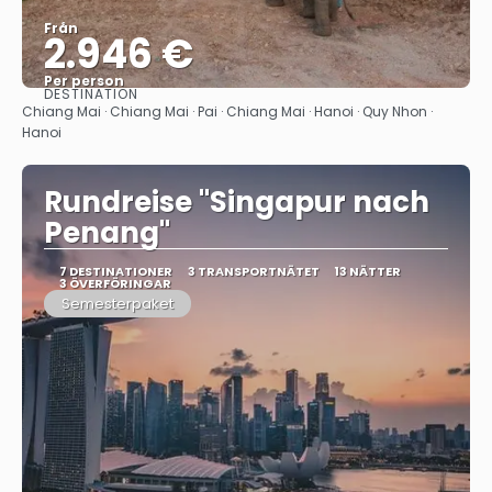
Från
2.946 €
Per person
DESTINATION
Se
Chiang Mai · Chiang Mai · Pai · Chiang Mai · Hanoi · Quy Nhon ·
Hanoi
Rundreise "Singapur nach
Penang"
7 DESTINATIONER
3 TRANSPORTNÄTET
13 NÄTTER
3 ÖVERFÖRINGAR
Semesterpaket