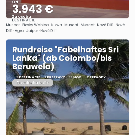
Od
3.943 €
Za osobu
DESTINÁCIE
Pozrieť sa
Muscat · Piesky Wahiba · Nizwa · Muscat · Muscat · Nové Dillí · Nové
Dillí · Agra · Jaipur · Nové Dillí
Rundreise "Fabelhaftes Sri
Lanka" (ab Colombo/bis
Beruwela)
9 DESTINÁCIE
2 PREPRAVY
13 NOCI
2 PREVODY
Dovolenka balík