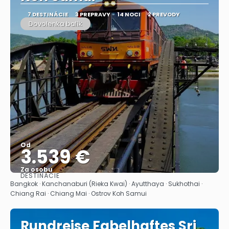
7 DESTINÁCIE
3 PREPRAVY
14 NOCI
2 PREVODY
Dovolenka balík
Od
3.539 €
Za osobu
DESTINÁCIE
Pozrieť sa
Bangkok · Kanchanaburi (Rieka Kwai) · Ayutthaya · Sukhothai ·
Chiang Rai · Chiang Mai · Ostrov Koh Samui
Rundreise Fabelhaftes Sri