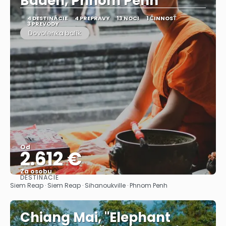
Baden, Phnom Penh
4 DESTINÁCIE
4 PREPRAVY
13 NOCI
1 ČINNOSŤ
3 PREVODY
Dovolenka balík
Od
2.612 €
Za osobu
DESTINÁCIE
Pozrieť sa
Siem Reap · Siem Reap · Sihanoukville · Phnom Penh
Chiang Mai, "Elephant