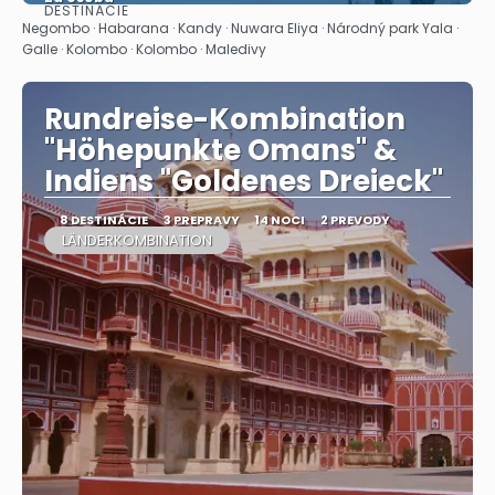
DESTINÁCIE
Pozrieť sa
Negombo · Habarana · Kandy · Nuwara Eliya · Národný park Yala ·
Galle · Kolombo · Kolombo · Maledivy
Rundreise-Kombination
"Höhepunkte Omans" &
Indiens "Goldenes Dreieck"
8 DESTINÁCIE
3 PREPRAVY
14 NOCI
2 PREVODY
LÄNDERKOMBINATION