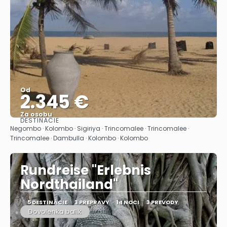
Od
2.345 €
Za osobu
DESTINÁCIE
Pozrieť sa
Negombo · Kolombo · Sigiriya · Trincomalee · Trincomalee ·
Trincomalee · Dambulla · Kolombo · Kolombo
Rundreise "Erlebnis
Nordthailand"
5 DESTINÁCIE
3 PREPRAVY
14 NOCI
3 PREVODY
Dovolenka balík