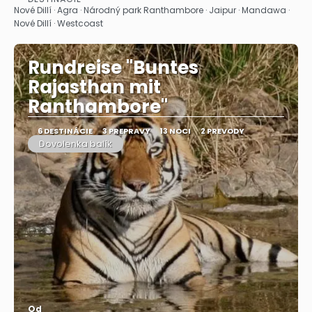
Pozrieť sa
Nové Dillí · Agra · Národný park Ranthambore · Jaipur · Mandawa ·
Nové Dillí · Westcoast
Rundreise "Buntes
Rajasthan mit
Ranthambore"
6 DESTINÁCIE
3 PREPRAVY
13 NOCI
2 PREVODY
Dovolenka balík
Od