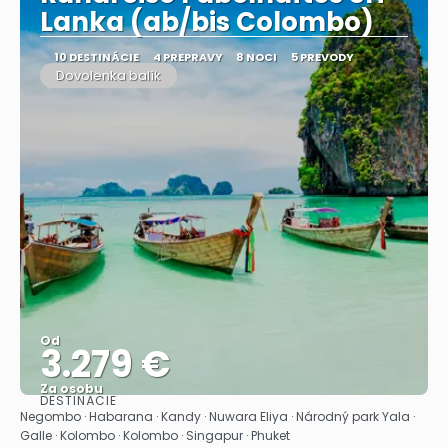
Lanka (ab/bis Colombo)
10 DESTINÁCIE
4 PREPRAVY
8 NOCI
5 PREVODY
Dovolenka balík
Od
3.279 €
Za osobu
DESTINÁCIE
Pozrieť sa
Negombo · Habarana · Kandy · Nuwara Eliya · Národný park Yala ·
Galle · Kolombo · Kolombo · Singapur · Phuket