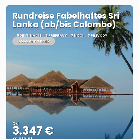
Rundreise Fabelhaftes Sri
Lanka (ab/bis Colombo)
9 DESTINÁCIE
3 PREPRAVY
7 NOCI
3 PREVODY
Dovolenka balík
Od
3.347 €
Za osobu