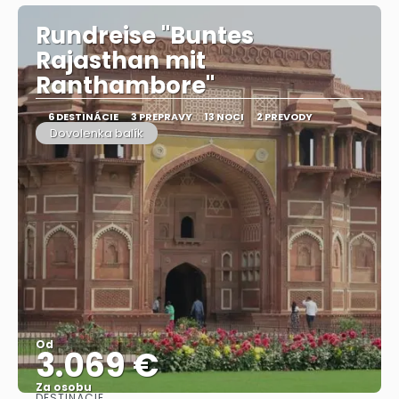
Rundreise "Buntes
Rajasthan mit
Ranthambore"
6 DESTINÁCIE
3 PREPRAVY
13 NOCI
2 PREVODY
Dovolenka balík
Od
3.069 €
Za osobu
DESTINÁCIE