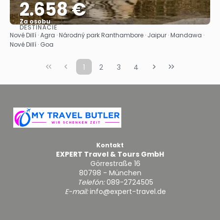
2.658 €
Za osobu
DESTINÁCIE
Pozrieť sa
Nové Dillí · Agra · Národný park Ranthambore · Jaipur · Mandawa ·
Nové Dillí · Goa
1
2
3
4
Kontakt
EXPERT Travel & Tours GmbH
Görrestraße 16
80798 - München
Telefón:
089-2724505
E-mail:
info@expert-travel.de