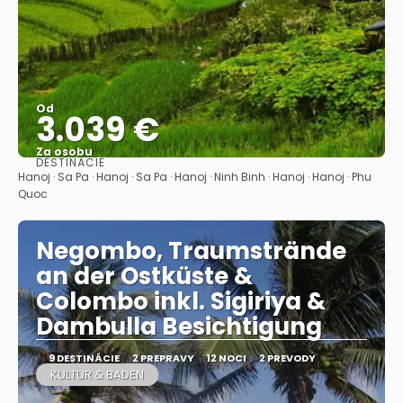
Od
3.039 €
Za osobu
DESTINÁCIE
Pozrieť sa
Hanoj · Sa Pa · Hanoj · Sa Pa · Hanoj · Ninh Binh · Hanoj · Hanoj · Phu
Quoc
Negombo, Traumstrände
an der Ostküste &
Colombo inkl. Sigiriya &
Dambulla Besichtigung
9 DESTINÁCIE
2 PREPRAVY
12 NOCI
2 PREVODY
KULTUR & BADEN