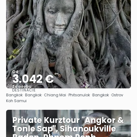
Od
3.042 €
Za osobu
DESTINÁCIE
Pozrieť sa
Bangkok · Bangkok · Chiang Mai · Phitsanulok · Bangkok · Ostrov
Koh Samui
Private Kurztour "Angkor &
Tonle Sap", Sihanoukville