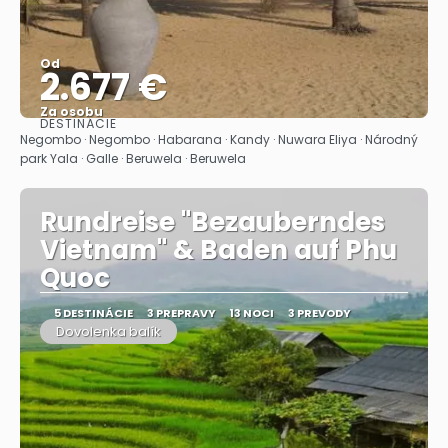
Od
2.677 €
Za osobu
DESTINÁCIE
Pozrieť sa
Negombo · Negombo · Habarana · Kandy · Nuwara Eliya · Národný
park Yala · Galle · Beruwela · Beruwela
Rundreise "Bezauberndes
Vietnam" & Baden auf Phu
Quoc
5 DESTINÁCIE
3 PREPRAVY
13 NOCI
3 PREVODY
Dovolenka balík