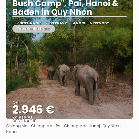
Bush Camp", Pai, Hanoi &
Baden in Quy Nhon
7 DESTINÁCIE
7 PREPRAVY
14 NOCI
5 PREVODY
Dovolenka balík
Od
2.946 €
Za osobu
DESTINÁCIE
Pozrieť sa
Chiang Mai · Chiang Mai · Pai · Chiang Mai · Hanoj · Quy Nhon ·
Hanoj