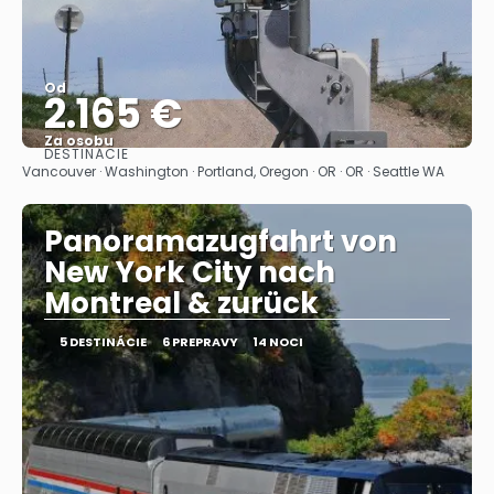
Od
2.165 €
Za osobu
DESTINÁCIE
Pozrieť sa
Vancouver · Washington · Portland, Oregon · OR · OR · Seattle WA
Panoramazugfahrt von
New York City nach
Montreal & zurück
5 DESTINÁCIE
6 PREPRAVY
14 NOCI