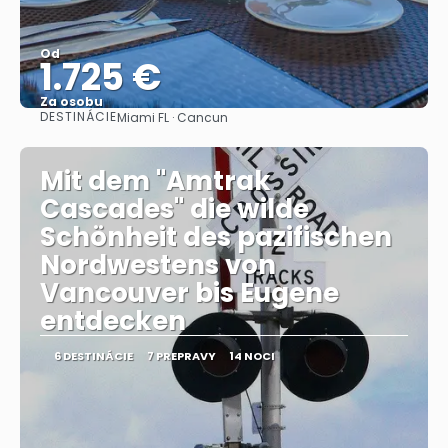
Od
1.725 €
Za osobu
DESTINÁCIE
Miami FL · Cancun
Pozrieť sa
Mit dem "Amtrak
Cascades" die wilde
Schönheit des pazifischen
Nordwestens von
Vancouver bis Eugene
entdecken
6 DESTINÁCIE
7 PREPRAVY
14 NOCI