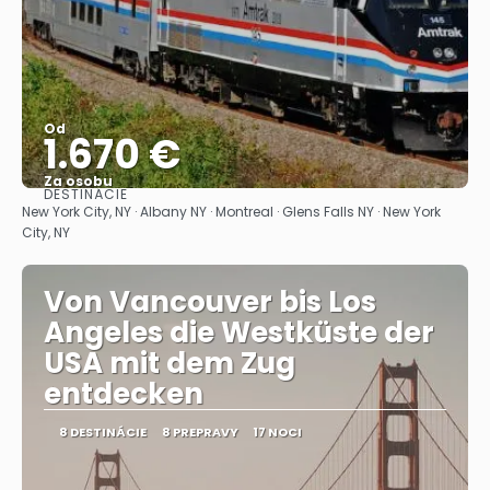
Od
1.670 €
Za osobu
DESTINÁCIE
Pozrieť sa
New York City, NY · Albany NY · Montreal · Glens Falls NY · New York
City, NY
Von Vancouver bis Los
Angeles die Westküste der
USA mit dem Zug
entdecken
8 DESTINÁCIE
8 PREPRAVY
17 NOCI