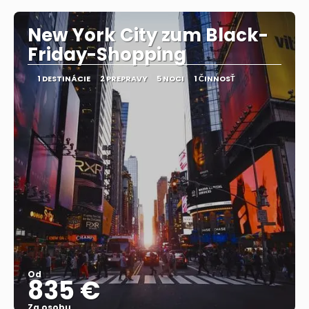
New York City zum Black-
Friday-Shopping
1 DESTINÁCIE
2 PREPRAVY
5 NOCI
1 ČINNOSŤ
Od
835 €
Za osobu