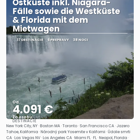
Ostküste inkl. Niagara-
Fälle sowie die Westküste
& Florida mit dem
Mietwagen
17 DESTINÁCIE
6 PREPRAVY
38 NOCI
Od
4.091 €
Za osobu
DESTINÁCIE
Pozrieť sa
New York City, NY · Boston MA · Toronto · San Francisco CA · Jazero
Tahoe, Kalifornia · Národný park Yosemite v Kalifornii · Údolie smrti
CA · Las Vegas NV · Los Angeles CA · Miami FL · FL · Neapol, Florida ·