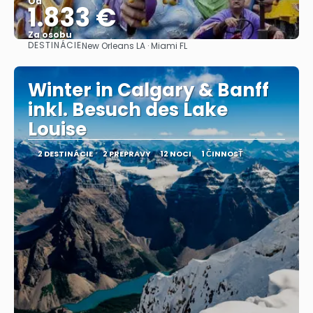
Od
1.833 €
Za osobu
DESTINÁCIE
New Orleans LA · Miami FL
Pozrieť sa
Winter in Calgary & Banff
inkl. Besuch des Lake
Louise
2 DESTINÁCIE
2 PREPRAVY
12 NOCI
1 ČINNOSŤ