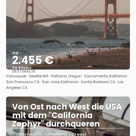
Od
2.455 €
Za osobu
DESTINÁCIE
Pozrieť sa
Vancouver · Seattle WA · Portland, Oregon · Sacramento, Kalifornia ·
San Francisco CA · San Jose, Kalifornia · Santa Barbara CA · Los
Angeles CA
Von Ost nach West die USA
mit dem "California
Zephyr" durchqueren
11 DESTINÁCIE
12 PREPRAVY
22 NOCI