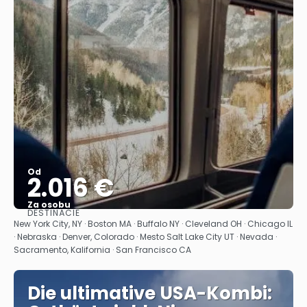
Od
2.016 €
Za osobu
DESTINÁCIE
Pozrieť sa
New York City, NY · Boston MA · Buffalo NY · Cleveland OH · Chicago IL
· Nebraska · Denver, Colorado · Mesto Salt Lake City UT · Nevada ·
Sacramento, Kalifornia · San Francisco CA
Die ultimative USA-Kombi: