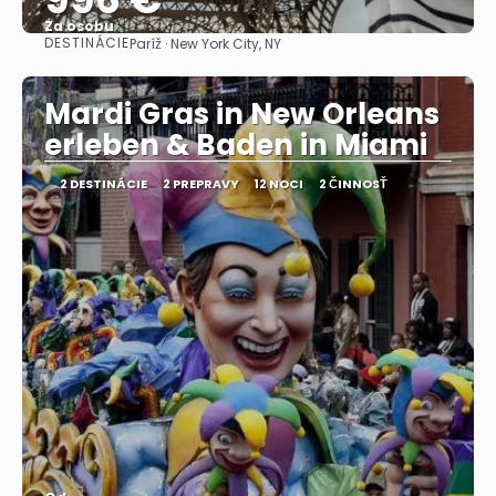
Za osobu
DESTINÁCIE
Paríž · New York City, NY
Pozrieť sa
Mardi Gras in New Orleans
erleben & Baden in Miami
2 DESTINÁCIE
2 PREPRAVY
12 NOCI
2 ČINNOSŤ