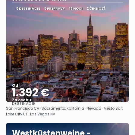
5 DESTINÁCIE
5 PREPRAVY
12 NOCI
2 ČINNOSŤ
Od
1.392 €
Za osobu
DESTINÁCIE
Pozrieť sa
San Francisco CA · Sacramento, Kalifornia · Nevada · Mesto Salt
Lake City UT · Las Vegas NV
Westküstenweine -