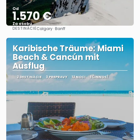
Od
1.570 €
Za osobu
DESTINÁCIE
Calgary · Banff
Pozrieť sa
Karibische Träume: Miami
Beach & Cancún mit
Ausflug
2 DESTINÁCIE
3 PREPRAVY
12 NOCI
1 ČINNOSŤ