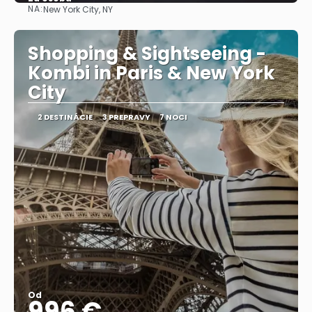
NA:
New York City, NY
Pozrieť sa
Shopping & Sightseeing -
Kombi in Paris & New York
City
2 DESTINÁCIE
3 PREPRAVY
7 NOCI
Od
996 €