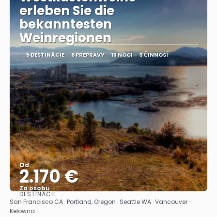
erleben Sie die
bekanntesten
Weinregionen
5 DESTINÁCIE
6 PREPRAVY
13 NOCI
3 ČINNOSŤ
Od
2.170 €
Za osobu
DESTINÁCIE
Pozrieť sa
San Francisco CA · Portland, Oregon · Seattle WA · Vancouver ·
Kelowna