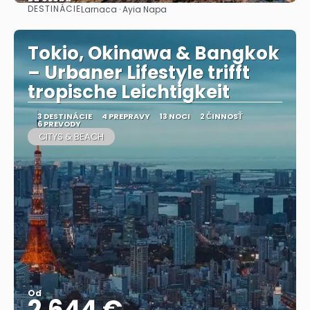
DESTINÁCIE
Larnaca · Ayia Napa
Pozrieť sa
Tokio, Okinawa & Bangkok
– Urbaner Lifestyle trifft
tropische Leichtigkeit
3 DESTINÁCIE
4 PREPRAVY
13 NOCI
2 ČINNOSŤ
6 PREVODY
CITYS & BEACH
Od
2.644 €