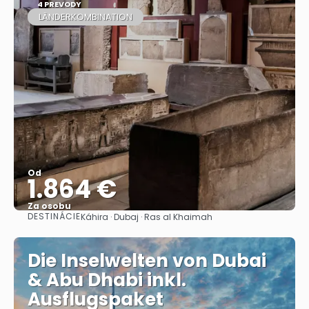
4 PREVODY
LÄNDERKOMBINATION
Od
1.864 €
Za osobu
DESTINÁCIE
Káhira · Dubaj · Ras al Khaimah
Pozrieť sa
Die Inselwelten von Dubai
& Abu Dhabi inkl.
Ausflugspaket