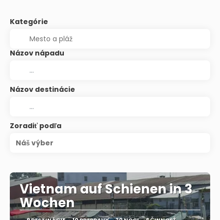
Kategórie
Názov nápadu
Názov destinácie
Zoradiť podľa
Náš výber
Vietnam auf Schienen in 3
Wochen
9 DESTINÁCIE
10 PREPRAVY
20 NOCI
6 ČINNOSŤ