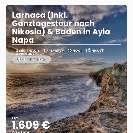
Larnaca (inkl.
Ganztagestour nach
Nikosia) & Baden in Ayia
Napa
2 DESTINÁCIE
3 PREPRAVY
10 NOCI
1 ČINNOSŤ
2 PREVODY
BEST OF ZYPERN
Od
1.609 €
Za osobu