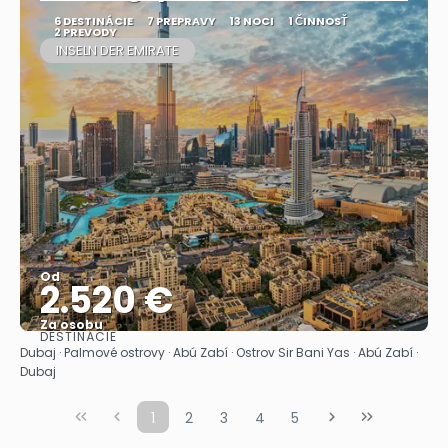
6 DESTINÁCIE
7 PREPRAVY
13 NOCI
1 ČINNOSŤ
2 PREVODY
INSELN DER EMIRATE
Od
2.520 €
Za osobu
DESTINÁCIE
Pozrieť sa
Dubaj · Palmové ostrovy · Abú Zabí · Ostrov Sir Bani Yas · Abú Zabí ·
Dubaj
1
2
3
4
5