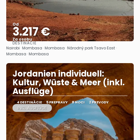
Od
3.217 €
Za osobu
DESTINÁCIE
Pozrieť sa
Nairobi · Mombasa · Mombasa · Národný park Tsavo East ·
Mombasa · Mombasa
Jordanien individuell:
Kultur, Wüste & Meer (inkl.
Ausflüge)
4 DESTINÁCIE
5 PREPRAVY
8 NOCI
2 PREVODY
INKL. AUSFLÜGE