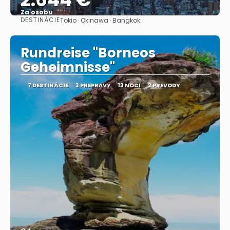
Za osobu
DESTINÁCIE
Tokio · Okinawa · Bangkok
Pozrieť sa
Rundreise "Borneos
Geheimnisse"
7 DESTINÁCIE
3 PREPRAVY
13 NOCI
2 PREVODY