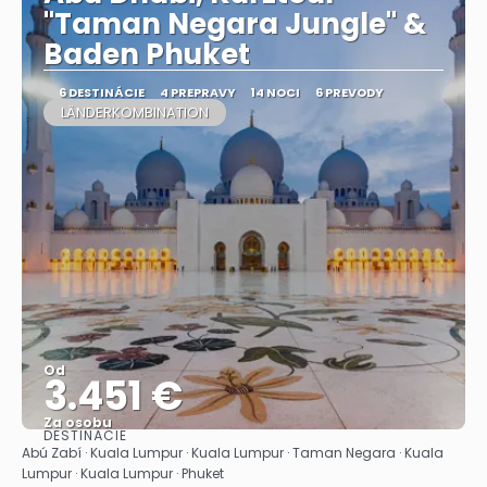
"Taman Negara Jungle" &
Baden Phuket
6 DESTINÁCIE
4 PREPRAVY
14 NOCI
6 PREVODY
LÄNDERKOMBINATION
Od
3.451 €
Za osobu
DESTINÁCIE
Pozrieť sa
Abú Zabí · Kuala Lumpur · Kuala Lumpur · Taman Negara · Kuala
Lumpur · Kuala Lumpur · Phuket