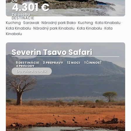
Od
4.301 €
Za osobu
DESTINÁCIE
Pozrieť sa
Kuching · Sarawak · Národný park Bako · Kuching · Kota Kinabalu ·
Kota Kinabalu · Národný park Kinabalu · Kota Kinabalu · Kota
Kinabalu
Severin Tsavo Safari
5 DESTINÁCIE
3 PREPRAVY
12 NOCI
1 ČINNOSŤ
4 PREVODY
Dovolenka balík