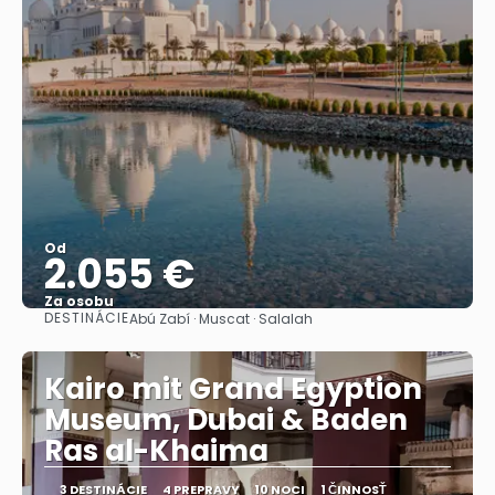
Od
2.055 €
Za osobu
DESTINÁCIE
Abú Zabí · Muscat · Salalah
Pozrieť sa
Kairo mit Grand Egyption
Museum, Dubai & Baden
Ras al-Khaima
3 DESTINÁCIE
4 PREPRAVY
10 NOCI
1 ČINNOSŤ