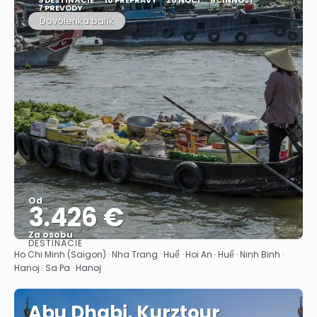
7 PREVODY
Dovolenka balík
Od
3.426 €
Za osobu
DESTINÁCIE
Pozrieť sa
Ho Chi Minh (Saigon) · Nha Trang · Huế · Hoi An · Huế · Ninh Binh ·
Hanoj · Sa Pa · Hanoj
Abu Dhabi, Kurztour