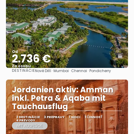
Od
2.736 €
Za osobu
DESTINÁCIE
Nové Dillí · Mumbai · Chennai · Pondicherry
Pozrieť sa
Jordanien aktiv: Amman
inkl. Petra & Aqaba mit
Tauchausflug
2 DESTINÁCIE
3 PREPRAVY
7 NOCI
1 ČINNOSŤ
4 PREVODY
MIT AUSFLÜGE