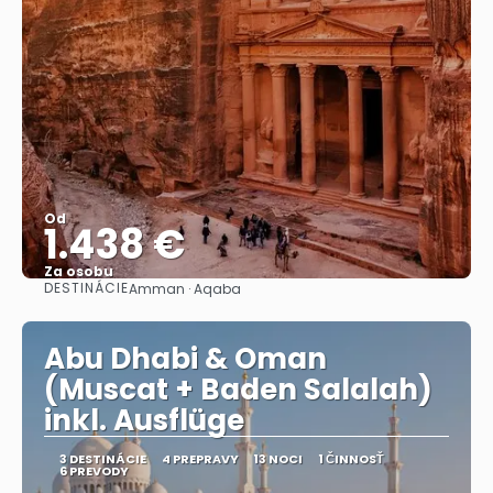
Od
1.438 €
Za osobu
DESTINÁCIE
Amman · Aqaba
Pozrieť sa
Abu Dhabi & Oman
(Muscat + Baden Salalah)
inkl. Ausflüge
3 DESTINÁCIE
4 PREPRAVY
13 NOCI
1 ČINNOSŤ
6 PREVODY