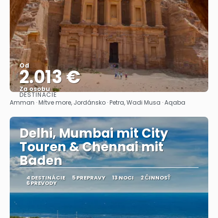
Od
2.013 €
Za osobu
DESTINÁCIE
Pozrieť sa
Amman · Mŕtve more, Jordánsko · Petra, Wadi Musa · Aqaba
Delhi, Mumbai mit City
Touren & Chennai mit
Baden
4 DESTINÁCIE
5 PREPRAVY
13 NOCI
2 ČINNOSŤ
6 PREVODY