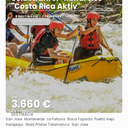
"Costa Rica Aktiv"
6 DESTINÁCIE
2 PREPRAVY
14 NOCI
Dovolenka balík
Od
3.660 €
Za osobu
DESTINÁCIE
Pozrieť sa
San Jose · Monteverde · La Fortuna · Boca Tapada · Puerto Viejo
Sarapiqui · Starý Prístav Talamanca · San Jose