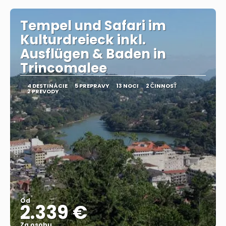
Tempel und Safari im
Kulturdreieck inkl.
Ausflügen & Baden in
Trincomalee
4 DESTINÁCIE
5 PREPRAVY
13 NOCI
2 ČINNOSŤ
2 PREVODY
Od
2.339 €
Za osobu