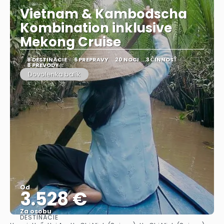
Vietnam & Kambodscha
Kombination inklusive
Mekong Cruise
8 DESTINÁCIE
6 PREPRAVY
20 NOCI
3 ČINNOSŤ
8 PREVODY
Dovolenka balík
Od
3.528 €
Za osobu
DESTINÁCIE