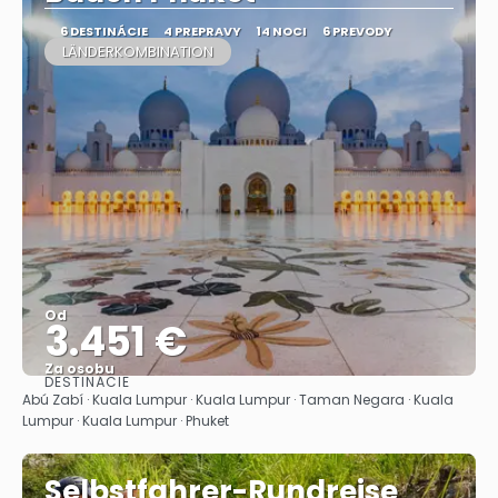
6 DESTINÁCIE
4 PREPRAVY
14 NOCI
6 PREVODY
LÄNDERKOMBINATION
Od
3.451 €
Za osobu
DESTINÁCIE
Pozrieť sa
Abú Zabí · Kuala Lumpur · Kuala Lumpur · Taman Negara · Kuala
Lumpur · Kuala Lumpur · Phuket
Selbstfahrer-Rundreise