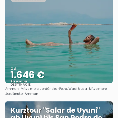
Od
1.646 €
Za osobu
DESTINÁCIE
Pozrieť sa
Amman · Mŕtve more, Jordánsko · Petra, Wadi Musa · Mŕtve more,
Jordánsko · Amman
Kurztour "Salar de Uyuni"
ab Uyuni bis San Pedro de