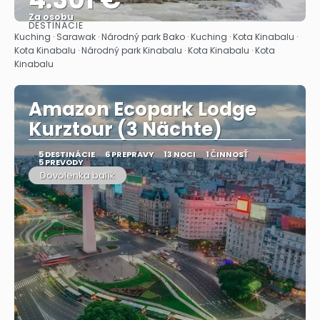
Za osobu
DESTINÁCIE
Pozrieť sa
Kuching · Sarawak · Národný park Bako · Kuching · Kota Kinabalu ·
Kota Kinabalu · Národný park Kinabalu · Kota Kinabalu · Kota
Kinabalu
Amazon Ecopark Lodge
Kurztour (3 Nächte)
5 DESTINÁCIE
6 PREPRAVY
13 NOCI
1 ČINNOSŤ
5 PREVODY
Dovolenka balík