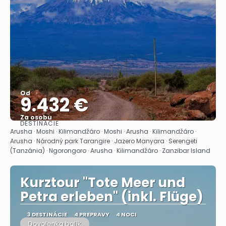
Od
9.432 €
Za osobu
DESTINÁCIE
Pozrieť sa
Arusha · Moshi · Kilimandžáro · Moshi · Arusha · Kilimandžáro ·
Arusha · Národný park Tarangire · Jazero Manyara · Serengeti
(Tanzánia) · Ngorongoro · Arusha · Kilimandžáro · Zanzibar Island
Kurztour "Tote Meer und
Petra erleben" (inkl. Flüge)
3 DESTINÁCIE
4 PREPRAVY
4 NOCI
Dovolenka balík