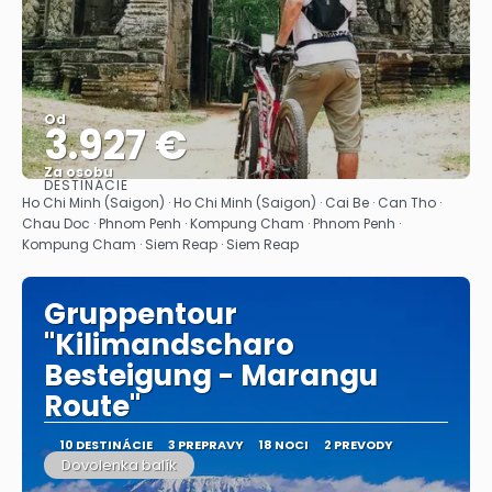
Od
3.927 €
Za osobu
DESTINÁCIE
Pozrieť sa
Ho Chi Minh (Saigon) · Ho Chi Minh (Saigon) · Cai Be · Can Tho ·
Chau Doc · Phnom Penh · Kompung Cham · Phnom Penh ·
Kompung Cham · Siem Reap · Siem Reap
Gruppentour
"Kilimandscharo
Besteigung - Marangu
Route"
10 DESTINÁCIE
3 PREPRAVY
18 NOCI
2 PREVODY
Dovolenka balík