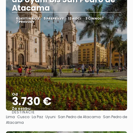
Atacama
6 DESTINÁCIE
5 PREPRAVY
12 NOCI
3 ČINNOSŤ
7 PREVODY
Od
3.730 €
Za osobu
DESTINÁCIE
Pozrieť sa
Lima · Cusco · La Paz · Uyuni · San Pedro de Atacama · San Pedro de
Atacama