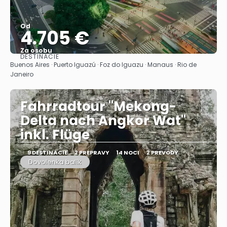
Od
4.705 €
Za osobu
DESTINÁCIE
Pozrieť sa
Buenos Aires · Puerto Iguazú · Foz do Iguazu · Manaus · Rio de
Janeiro
Fahrradtour "Mekong-
Delta nach Angkor Wat"
inkl. Flüge
9 DESTINÁCIE
2 PREPRAVY
14 NOCI
2 PREVODY
Dovolenka balík