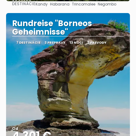
DESTINÁCIE
Kandy · Habarana · Trincomalee · Negombo
Pozrieť sa
Rundreise "Borneos
Geheimnisse"
7 DESTINÁCIE
3 PREPRAVY
13 NOCI
2 PREVODY
Od
4.301 €