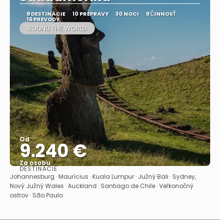
9 DESTINÁCIE
10 PREPRAVY
30 NOCI
9 ČINNOSŤ
16 PREVODY
ROUND THE WORLD
Od
9.240 €
Za osobu
DESTINÁCIE
Pozrieť sa
Johannesburg · Maurícius · Kuala Lumpur · Južný Bali · Sydney,
Nový Južný Wales · Auckland · Santiago de Chile · Veľkonočný
ostrov · São Paulo