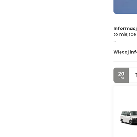
Informacj
to miejsce
Boucan Can
Więcej in
Plaża Herm
20
cze