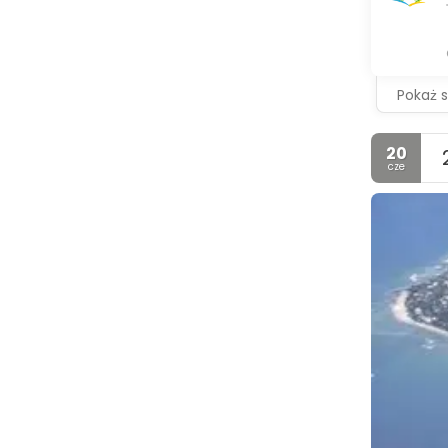
Pokaż 
20
cze