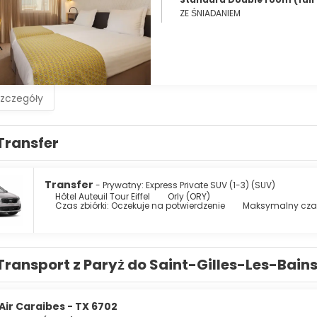
ZE ŚNIADANIEM
szczegóły
Transfer
Transfer
- Prywatny: Express Private SUV (1-3) (SUV)
Hôtel Auteuil Tour Eiffel
Orly (ORY)
Czas zbiórki: Oczekuje na potwierdzenie
Maksymalny czas
Transport z Paryż do Saint-Gilles-Les-Bain
Air Caraibes - TX 6702