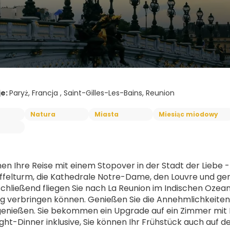
je:
Paryż, Francja , Saint-Gilles-Les-Bains, Reunion
Natura
Miasta
Miesiąc miodowy
nen Ihre Reise mit einem Stopover in der Stadt der Liebe 
iffelturm, die Kathedrale Notre-Dame, den Louvre und ge
schließend fliegen Sie nach La Reunion im Indischen Ozean,
verbringen können. Genießen Sie die Annehmlichkeiten 
enießen. Sie bekommen ein Upgrade auf ein Zimmer mit Me
ght-Dinner inklusive, Sie können Ihr Frühstück auch auf