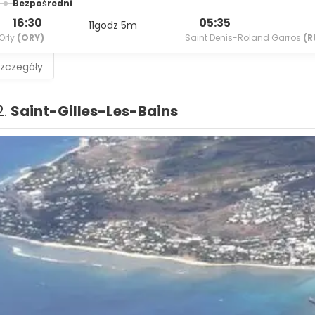
Bezpośredni
16:30
05:35
11godz 5m
Orly
(ORY)
Saint Denis-Roland Garros
(R
szczegóły
2.
Saint-Gilles-Les-Bains