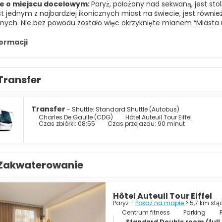
e o miejscu docelowym:
Paryż, położony nad sekwaną, jest st
st jednym z najbardziej ikonicznych miast na świecie, jest równie
ych. Nie bez powodu zostało więc okrzyknięte mianem “Miasta m
łynne obrazy, wyjątkowe katedry, chcesz podziwiać miejscowe kr
oków knajpach, czy też wolisz spacer po modnych dzielnicach i 
formacji
 tu można podziwiać: słynną wieżę Eiffla, katedrę Notre Dáme, w
acre Coeur, Pałac Wersalski, Moulin Rouge czy chociażby Luwr. Oc
arazem mniej turystyczne, Paryż również oferuje wiele atrakcji.
Transfer
, a to oznacza, że potrafi zachwycać naprawdę na każdym kroku
 miłośników sztuki, pełne możliwości dla biznesmenów, tętniące 
bie.
Transfer
- Shuttle: Standard Shuttle (Autobus)
Charles De Gaulle (CDG)
Hôtel Auteuil Tour Eiffel
Czas zbiórki: 08:55
Czas przejazdu: 90 minut
Zakwaterowanie
Hôtel Auteuil Tour Eiffel
Paryż -
Pokaż na mapie
> 5,7 km st
Centrum fitness
Parking
Standard Double room (full 