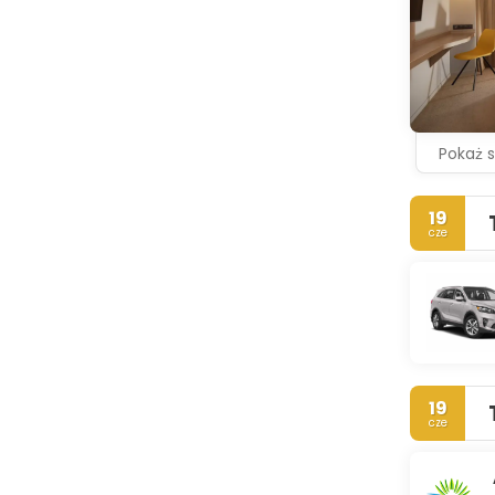
Pokaż 
19
cze
19
cze