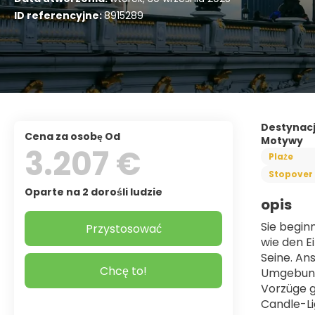
ID referencyjne:
8915289
Destynac
Cena za osobę Od
Motywy
3.207 €
Plaże
Stopover
Oparte na 2 dorośli ludzie
opis
Sie begin
Przystosować
wie den E
Seine. An
Chcę to!
Umgebung 
Vorzüge g
Candle-Li