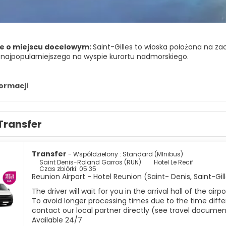
e o miejscu docelowym:
Saint-Gilles to wioska położona na z
 najpopularniejszego na wyspie kurortu nadmorskiego.
ot i Roches Noires to popularne miejsca do surfowania.
formacji
itage jest chroniona przez rafę koralową i stanowi część chroni
Transfer
Transfer
- Współdzielony : Standard (MInibus)
Saint Denis-Roland Garros (RUN)
Hotel Le Recif
Czas zbiórki: 05:35
Reunion Airport - Hotel Reunion (Saint- Denis, Saint-Gill
The driver will wait for you in the arrival hall of the ai
To avoid longer processing times due to the time differ
contact our local partner directly (see travel documen
Available 24/7