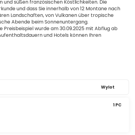
und süßen französischen Köstlichkeiten. Die 
rkunde und dass Sie innerhalb von 12 Montane nach 
ulären Landschaften, von Vulkanen über tropische 
tische Abende beim Sonnenuntergang.
Preisbeispiel wurde am 30.09.2025 mit Abflug ab 
Aufenthaltsdauern und Hotels können Ihren 
Wylot
1 PC