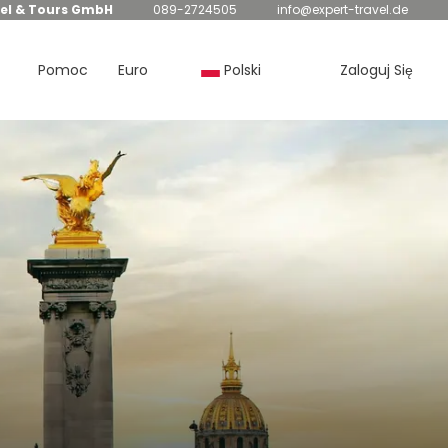
el & Tours GmbH
089-2724505
info@expert-travel.de
Pomoc
Euro
Polski
Zaloguj Się