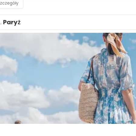
szczegóły
1.
Paryż