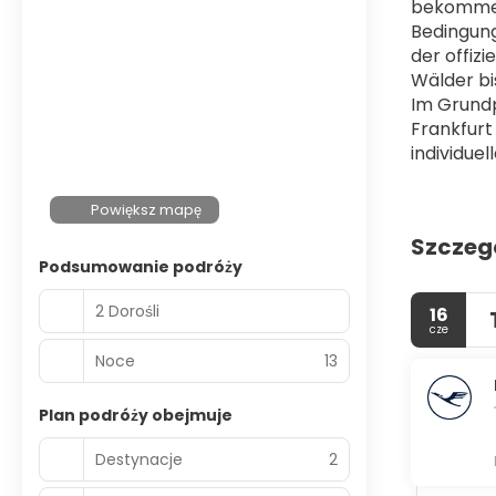
bekommen 
Bedingung
der offiz
Wälder bi
Im Grundp
Frankfurt
individu
Powiększ mapę
Szczeg
Podsumowanie podróży
2 Dorośli
16
cze
Noce
13
Plan podróży obejmuje
Destynacje
2