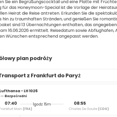
Sie ein Begrüßungscocktail und eine Platte mit Früchten 
 für das Honeymoon-Special ist die Vorlage der Heiratsu
iellen Heirat die Reise antreten. Erkunden Sie die spektak
s hin zu traumhaften Stränden, und genießen Sie roman
aket sind 13 Übernachtungen enthalten, das angegebene 
 am 16.06.2026 ermittelt. Reisedatum sowie Abflughafen, 
ellen Wünschen entsprechend angepasst werden.
ółowy plan podróży
Transport z Frankfurt do Paryż
Lufthansa - LH 1026
Bezpośredni
07:40
08:55
1godz 15m
Frankfurt Main
(FRA)
Charles De Gaulle
(CDG)