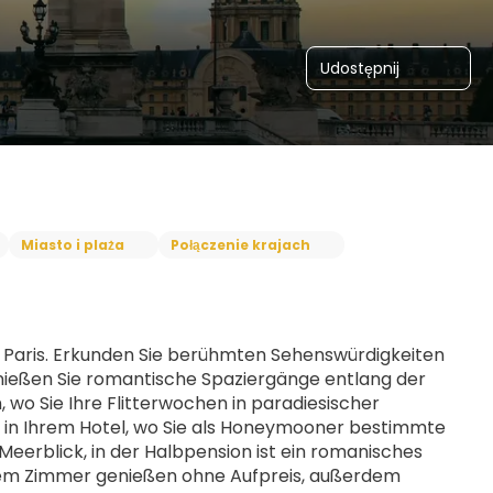
Udostępnij
Miasto i plaża
Połączenie krajach
- Paris. Erkunden Sie berühmten Sehenswürdigkeiten 
nießen Sie romantische Spaziergänge entlang der 
 wo Sie Ihre Flitterwochen in paradiesischer 
in Ihrem Hotel, wo Sie als Honeymooner bestimmte 
erblick, in der Halbpension ist ein romanisches 
 dem Zimmer genießen ohne Aufpreis, außerdem 