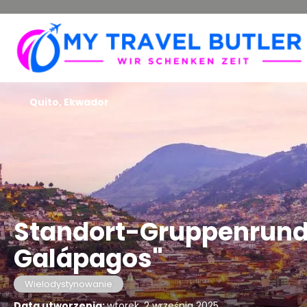
Quito, Ekwador
Standort-Gruppenrund
Galápagos"
Wielodystynowanie
Data utworzenia:
wtorek, 2 września 2025