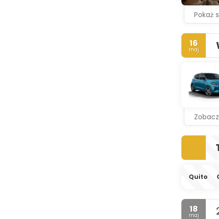
Pokaż 
16
maj
Zobacz
Quito
18
maj