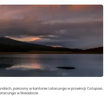
Andach, położony w kantonie Latacunga w prowincji Cotopaxi,
Latacunga w Ekwadorze.
 Jest jednym z najwyższych wulkanów na świecie.