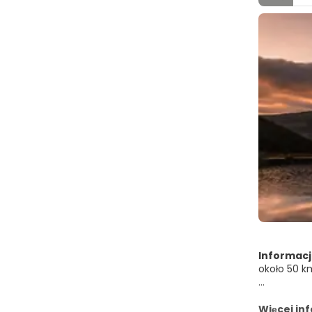
Informacj
około 50 k
Jest to dr
Więcej in