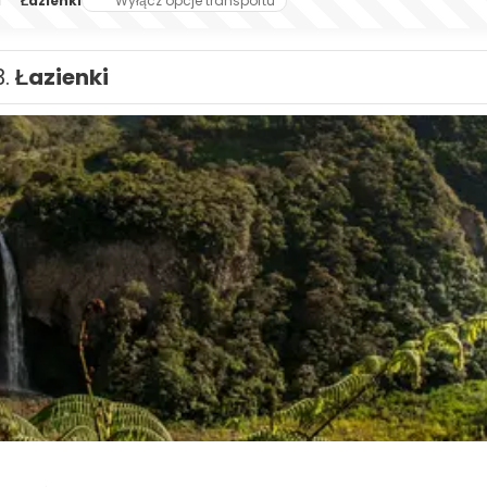
i
Łazienki
Wyłącz opcje transportu
3.
Łazienki