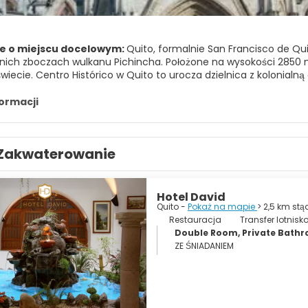
e o miejscu docelowym:
Quito, formalnie San Francisco de Quit
ich zboczach wulkanu Pichincha. Położone na wysokości 2850 
 świecie. Centro Histórico w Quito to urocza dzielnica z kolonia
 i wieloma interesującymi muzeami. Centro Histórico jest wpis
jszych miejsc w starym centrum Quito jest Plaza de la Independ
formacji
u obejmują różowy budynek Hotel Plaza Grande, Catedral Metrop
ę pomnik niepodległości. Plaza San Francisco jest jednym z najpi
ościołem i klasztorem San Francisco stojącym po jego północno-
Zakwaterowanie
zachód od Centro Histórico, to uroczy klasztor z XVII wieku, pełen 
, nawet jeśli znajduje się nieco dalej od Centro Histórico. Na pó
dzie znajduje się wiele hoteli, międzynarodowych restauracji, ba
ą starówką i dramatycznym położeniem, Quito to miejsce, które
Hotel David
Quito -
Pokaż na mapie
> 2,5 km st
Restauracja
Transfer lotnisk
Double Room, Private Bathr
ZE ŚNIADANIEM