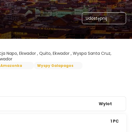
Udostępnij
ncja Napo, Ekwador , Quito, Ekwador , Wyspa Santa Cruz,
kwador
Amazonka
Wyspy Galapagos
Wylot
1 PC