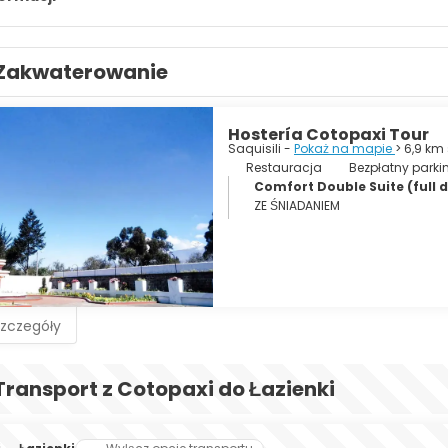
ku Cotopaxi wybuchał ponad 50 razy, co spowodowało powstanie 
upcja trwała od sierpnia 2015 do stycznia 2016 roku. Cotopaxi był
Zakwaterowanie
otwarcia 7 października 2017 roku.
Hostería Cotopaxi Tour
Saquisili -
Pokaż na mapie
> 6,9 km
Restauracja
Bezpłatny parki
Comfort Double Suite (full 
ZE ŚNIADANIEM
szczegóły
Transport z Cotopaxi do Łazienki