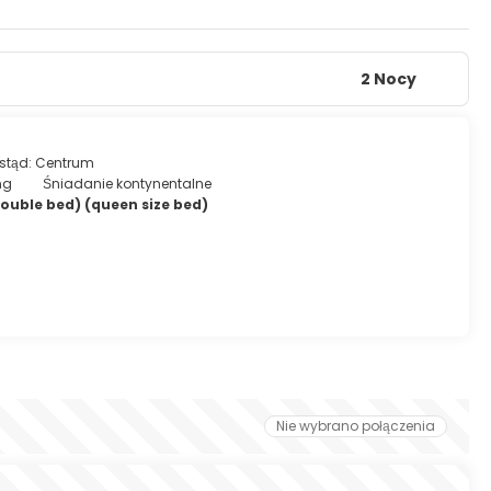
licznych dolin utworzonych przez lahary wokół wulkanu.
 oficjalnie zamknięty dla wspinaczki przez władze, aż do
2 Nocy
 stąd: Centrum
ng
Śniadanie kontynentalne
double bed) (queen size bed)
Nie wybrano połączenia