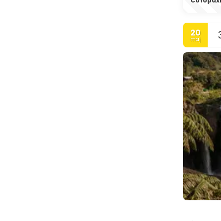
Cotopax
20
maj