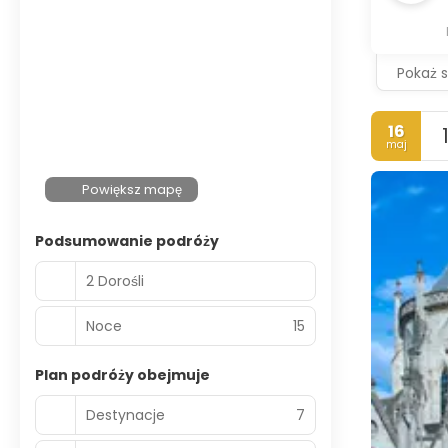
Pokaż 
16
maj
Powiększ mapę
Podsumowanie podróży
2 Dorośli
Noce
15
Plan podróży obejmuje
Destynacje
7