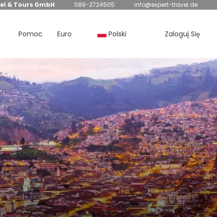
el & Tours GmbH
089-2724505
info@expert-travel.de
Pomoc
Euro
Polski
Zaloguj Się