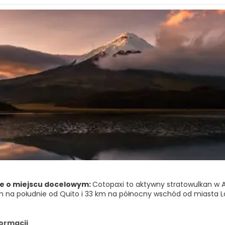
e o miejscu docelowym:
Cotopaxi to aktywny stratowulkan w 
m na południe od Quito i 33 km na północny wschód od miasta 
ugi najwyższy szczyt w Ekwadorze, osiągający wysokość 5 897 m.
formacji