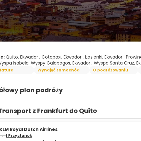
je:
Quito, Ekwador , Cotopaxi, Ekwador , Łazienki, Ekwador , Prowi
Wyspa Isabela, Wyspy Galapagos, Ekwador , Wyspa Santa Cruz, E
Natura
Wynająć samochód
O podróżowaniu
ółowy plan podróży
Transport z Frankfurt do Quito
KLM Royal Dutch Airlines
1 Przystanek