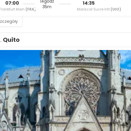
14godz
07:00
14:35
35m
Frankfurt Main
(FRA)
Mariscal Sucre Intl
(UIO)
szczegóły
1.
Quito