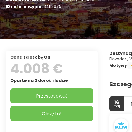
ID referencyjne:
34113675
Destynac
Cena za osobę Od
Ekwador , 
4.008 €
Motywy
Oparte na 2 dorośli ludzie
Szczeg
Przystosować
16
maj
Chcę to!