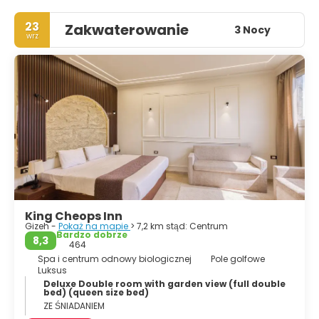
23
Zakwaterowanie
3 Nocy
wrz
King Cheops Inn
Gizeh -
Pokaż na mapie
> 7,2 km stąd: Centrum
Bardzo dobrze
8,3
464
Spa i centrum odnowy biologicznej
Pole golfowe
Luksus
Deluxe Double room with garden view (full double
bed) (queen size bed)
ZE ŚNIADANIEM