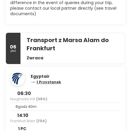
difference in the event of queries during your trip,
please contact our local partner directly (see travel
documents)
Transport z Marsa Alam do
06
Frankfurt
paź
Zwraca
Egyptair
1 Przystanek
06:30
Hurghada Intl
(HRG)
8godz 40m
14:10
Frankfurt Main
(FRA)
1 PC