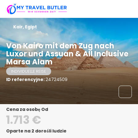
Kair, Egipt
Von Kairo mit dem Zug nach
Luxor und Assuan & All Inclusive
Marsa Alam
INDIVIDUELLE REISE
ID referencyjne:
24724509
Cena za osobę Od
1.713 €
Oparte na 2 dorośli ludzie