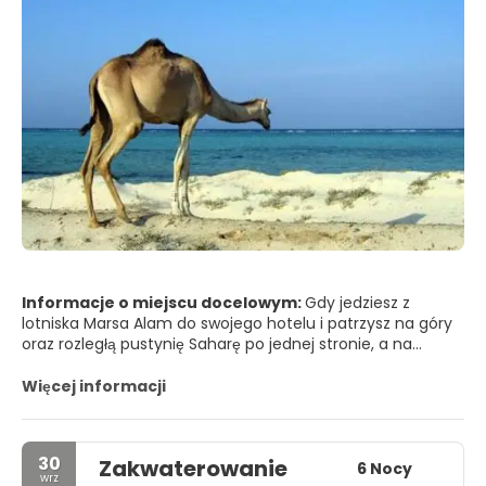
Informacje o miejscu docelowym:
Gdy jedziesz z
lotniska Marsa Alam do swojego hotelu i patrzysz na góry
oraz rozległą pustynię Saharę po jednej stronie, a na
lśniące, niebieskie wody Morza Czerwonego po drugiej,
można by pomyśleć, że Marsa Alam oferuje prosty wybór
Więcej informacji
między nurkowaniem a relaksem na plaży lub przy
basenie. Jednak możesz zrobić o wiele więcej.
30
Zakwaterowanie
Zbliż się do jednych z najbardziej inteligentnych i
6 Nocy
wrz