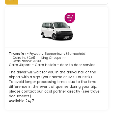
wrz
Płaskowyż Giza, który obejmuje piramidy w Gizie i Sfinksa,
jest jedynymi pozostałymi zabytkami Siedmiu Cudów
Starożytnego Świata i najsłynniejszą atrakcją turystyczną
kraju. Sama masa piramid budzi podziw. Islamski Kair,
centrum historycznego Kairu, najlepiej zrobić pieszo.
Położony na wschód od centrum miasta, jest pełen
uroczych małych meczetów i fontann wodnych.
Najważniejsze miejsca do odwiedzenia to Cytadela,
meczet Mohamed Ali, Khan el Khalili, główny bazar,
niektóre historyczne meczety i pokazy średniowiecznej
Transfer
- Prywatny: Ekonomiczny (Samochód)
architektury, a także niektóre łaźnie tureckie lub łaźnie
Cairo Intl (CAI)
King Cheops Inn
tureckie w Kairze. Żadna wizyta w Kairze nie jest
Czas zbiórki: 20:30
Cairo Airport - Cairo Hotels - door to door service
kompletna bez zobaczenia Muzeum Egipskiego.
The driver will wait for you in the arrival hall of the
Egzotyczna atmosfera, chaotyczny ruch, tysiące
airport with a sign (your Name or LMX Touristik)
minaretów, hałas, czarujący ludzie, Kair jest fascynującym
To avoid longer processing times due to the time
miastem. Niewiele miast na świecie przewyższa Kair pod
difference in the event of queries during your trip,
względem liczby zabytków lub stylów architektonicznych.
please contact our local partner directly (see travel
Kair nie jest zwykłym miastem, Kair to cały świat.
documents)
Available 24/7