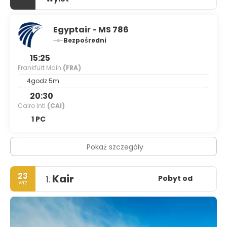
Egyptair - MS 786
Bezpośredni
15:25
Frankfurt Main
(FRA)
4godz 5m
20:30
Cairo Intl
(CAI)
1 PC
Pokaż szczegóły
23
Kair
Pobyt od
1.
wrz