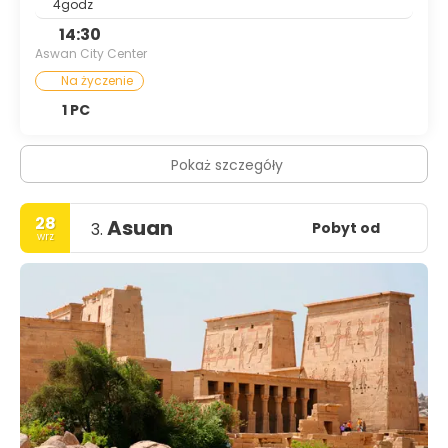
4godz
14:30
Aswan City Center
Na życzenie
1 PC
Pokaż szczegóły
28
Asuan
Pobyt od
3.
wrz