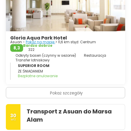
zachowana świątynia Horusa w Edfu.
Asuan to idealne miejsce na relaks i podziwianie piękna
Nilu.
Gloria Aqua Park Hotel
Asuan -
Pokaż na mapie
> 11,6 km stąd: Centrum
Bardzo dobrze
8,3
322
Odkryty basen (czynny w sezonie)
Restauracja
Transfer lotniskowy
SUPERIOR ROOM
ZE ŚNIADANIEM
Bezpłatne anulowanie
Pokaż szczegóły
Transport z Asuan do Marsa
30
Alam
wrz