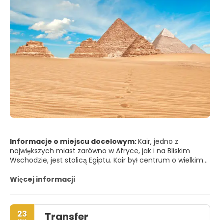
Informacje o miejscu docelowym:
Kair, jedno z
największych miast zarówno w Afryce, jak i na Bliskim
Wschodzie, jest stolicą Egiptu. Kair był centrum o wielkim
znaczeniu dla wielu cywilizacji, kultur i religii. Od
faraońskiego i grecko-rzymskiego po osmański i
Więcej informacji
europejski, przechodząc przez żydowskie, chrześcijańskie i
islamskie, każda z jego tożsamości pozostawiła silny ślad w
Kairze, czyniąc go jednym z najbardziej fascynujących
23
Transfer
miast na świecie.