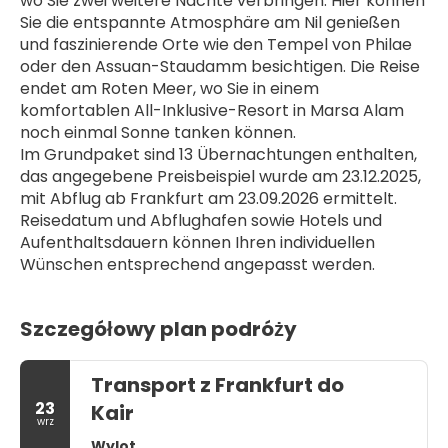
wo Sie zwei weitere Nächte verbringen. Hier können 
Sie die entspannte Atmosphäre am Nil genießen 
und faszinierende Orte wie den Tempel von Philae 
oder den Assuan-Staudamm besichtigen. Die Reise 
endet am Roten Meer, wo Sie in einem 
komfortablen All-Inklusive-Resort in Marsa Alam 
noch einmal Sonne tanken können.
Im Grundpaket sind 13 Übernachtungen enthalten, 
das angegebene Preisbeispiel wurde am 23.12.2025, 
mit Abflug ab Frankfurt am 23.09.2026 ermittelt. 
Reisedatum und Abflughafen sowie Hotels und 
Aufenthaltsdauern können Ihren individuellen 
Wünschen entsprechend angepasst werden.
Szczegółowy plan podróży
Transport z Frankfurt do
23
Kair
wrz
Wylot