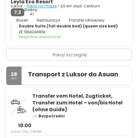
Leyla Eco Resort
Luksor -
Pokaż na mapie
> 3,5 km stąd: Centrum
Dobry
7,3
41
Basen
Restauracja
Transfer lotniskowy
Double Suite (full double bed) (queen size bed)
ZE ŚNIADANIEM
Bezpłatne anulowanie
Pokaż szczegóły
Transport z Luksor do Asuan
28
wrz
Transfer vom Hotel, Zugticket,
Transfer zum Hotel – von/bis Hotel
(ohne Guide)
Bezpośredni
10:00
Luxor City Center