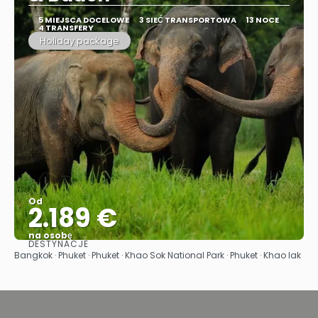
5 MIEJSCA DOCELOWE
3 SIEĆ TRANSPORTOWA
13 NOCE
4 TRANSFERY
Holiday package
Od
2.189 €
na osobę
DESTYNACJE
Zobacz
Bangkok · Phuket · Phuket · Khao Sok National Park · Phuket · Khao lak