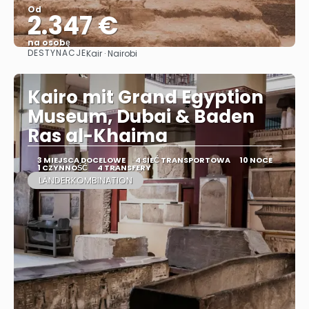
Od
2.347 €
na osobę
DESTYNACJE
Kair · Nairobi
Zobacz
Kairo mit Grand Egyption
Museum, Dubai & Baden
Ras al-Khaima
3 MIEJSCA DOCELOWE
4 SIEĆ TRANSPORTOWA
10 NOCE
1 CZYNNOŚĆ
4 TRANSFERY
LÄNDERKOMBINATION