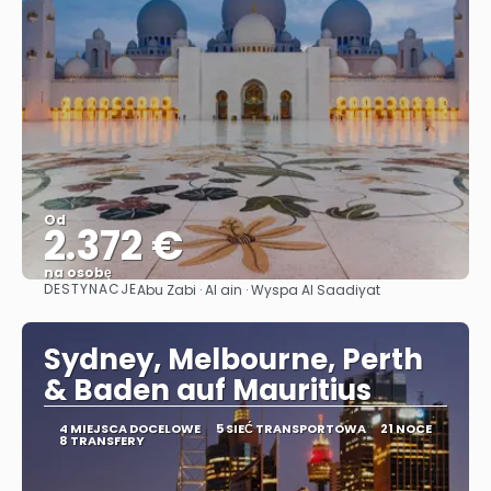
Od
2.372 €
na osobę
DESTYNACJE
Abu Zabi · Al ain · Wyspa Al Saadiyat
Zobacz
Sydney, Melbourne, Perth
& Baden auf Mauritius
4 MIEJSCA DOCELOWE
5 SIEĆ TRANSPORTOWA
21 NOCE
8 TRANSFERY