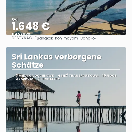
Od
1.648 €
na osobę
DESTYNACJE
Bangkok · Koh Phayam · Bangkok
Zobacz
Sri Lankas verborgene
Schätze
3 MIEJSCA DOCELOWE
4 SIEĆ TRANSPORTOWA
10 NOCE
2 ZAJĘCIA
2 TRANSFERY