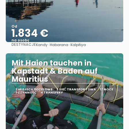
Od
1.834 €
na osobę
DESTYNACJE
Kandy · Habarana · Kalpitiya
Zobacz
Mit Haien tauchen in
Kapstadt & Baden auf
Mauritius
2 MIEJSCA DOCELOWE
3 SIEĆ TRANSPORTOWA
12 NOCE
1 CZYNNOŚĆ
4 TRANSFERY