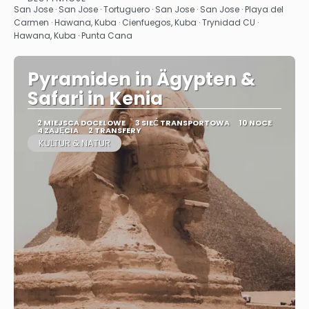
Zobacz
San Jose · San Jose · Tortuguero · San Jose · San Jose · Playa del
Carmen · Hawana, Kuba · Cienfuegos, Kuba · Trynidad CU ·
Hawana, Kuba · Punta Cana
Pyramiden in Ägypten &
Safari in Kenia
2 MIEJSCA DOCELOWE
3 SIEĆ TRANSPORTOWA
10 NOCE
4 ZAJĘCIA
2 TRANSFERY
KULTUR & NATUR