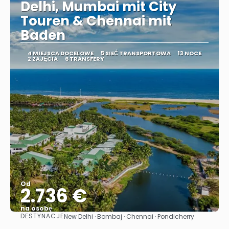
Delhi, Mumbai mit City
Touren & Chennai mit
Baden
4 MIEJSCA DOCELOWE
5 SIEĆ TRANSPORTOWA
13 NOCE
2 ZAJĘCIA
6 TRANSFERY
Od
2.736 €
na osobę
DESTYNACJE
New Delhi · Bombaj · Chennai · Pondicherry
Zobacz