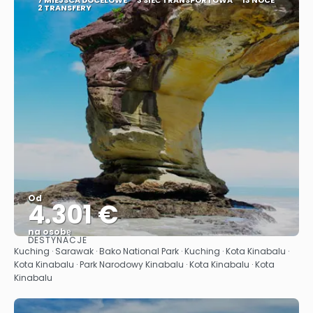
2 TRANSFERY
Od
4.301 €
na osobę
DESTYNACJE
Zobacz
Kuching · Sarawak · Bako National Park · Kuching · Kota Kinabalu ·
Kota Kinabalu · Park Narodowy Kinabalu · Kota Kinabalu · Kota
Kinabalu