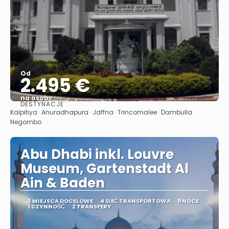
Od
2.495 €
na osobę
DESTYNACJE
Zobacz
Kalpitiya · Anuradhapura · Jaffna · Trincomalee · Dambulla ·
Negombo
Abu Dhabi inkl. Louvre
Museum, Gartenstadt Al
Ain & Baden
3 MIEJSCA DOCELOWE
4 SIEĆ TRANSPORTOWA
9 NOCE
1 CZYNNOŚĆ
2 TRANSFERY