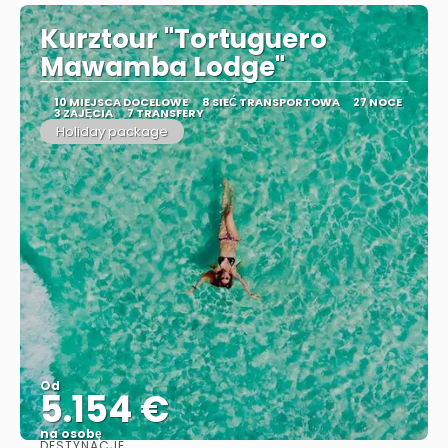
Kurztour "Tortuguero
Mawamba Lodge"
10 MIEJSCA DOCELOWE
8 SIEĆ TRANSPORTOWA
27 NOCE
3 ZAJĘCIA
7 TRANSFERY
Holiday package
Od
5.154 €
na osobę
DESTYNACJE