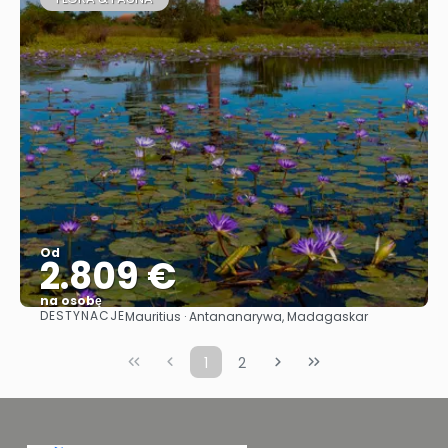
Od
2.809 €
na osobę
DESTYNACJE
Mauritius · Antananarywa, Madagaskar
Zobacz
1
2