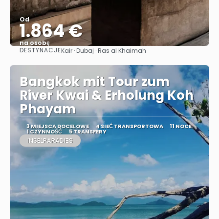
Od
1.864 €
na osobę
DESTYNACJE
Kair · Dubaj · Ras al Khaimah
Zobacz
Bangkok mit Tour zum
River Kwai & Erholung Koh
Phayam
3 MIEJSCA DOCELOWE
4 SIEĆ TRANSPORTOWA
11 NOCE
1 CZYNNOŚĆ
5 TRANSFERY
INSELPARADIES