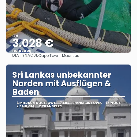
Od
3.028 €
na osobę
DESTYNACJE
Cape Town · Mauritius
Zobacz
Sri Lankas unbekannter
Norden mit Ausflügen &
Baden
6 MIEJSCA DOCELOWE
7 SIEĆ TRANSPORTOWA
14 NOCE
2 ZAJĘCIA
2 TRANSFERY