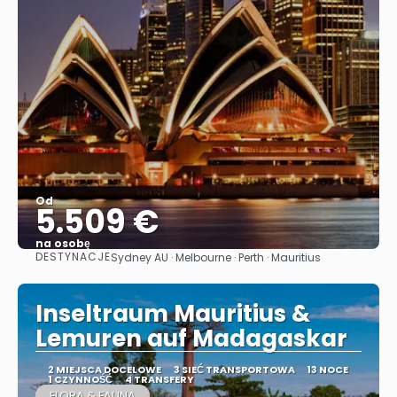
Od
5.509 €
na osobę
DESTYNACJE
Sydney AU · Melbourne · Perth · Mauritius
Zobacz
Inseltraum Mauritius &
Lemuren auf Madagaskar
2 MIEJSCA DOCELOWE
3 SIEĆ TRANSPORTOWA
13 NOCE
1 CZYNNOŚĆ
4 TRANSFERY
FLORA & FAUNA