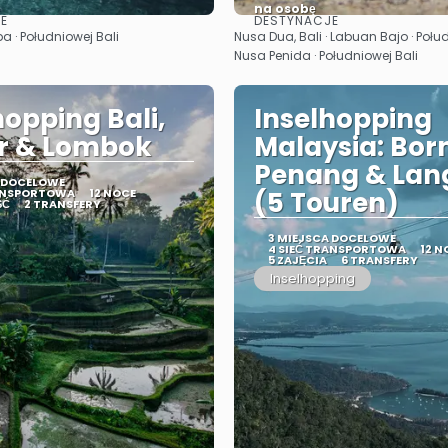
na osobę
E
DESTYNACJE
Zobacz
Zobacz
 · Południowej Bali
Nusa Dua, Bali · Labuan Bajo · Połud
Nusa Penida · Południowej Bali
hopping Bali,
Inselhopping
Air & Lombok
Malaysia: Bor
Penang & Lan
A DOCELOWE
RANSPORTOWA
12 NOCE
(5 Touren)
ŚĆ
2 TRANSFERY
3 MIEJSCA DOCELOWE
4 SIEĆ TRANSPORTOWA
12 N
5 ZAJĘCIA
6 TRANSFERY
Inselhopping