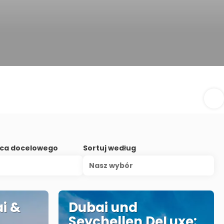
sca docelowego
Sortuj według
Nasz wybór
i &
Dubai und
Seychellen DeLuxe: