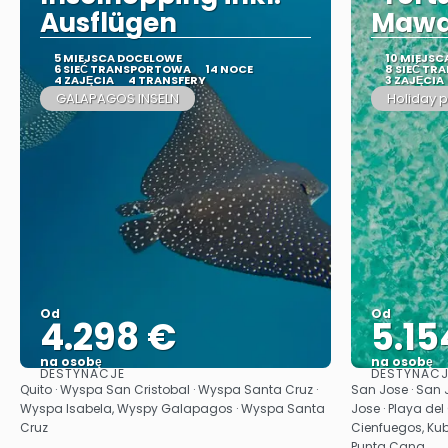
Ausflügen
Mawa
5 MIEJSCA DOCELOWE
10 MIEJS
6 SIEĆ TRANSPORTOWA
14 NOCE
8 SIEĆ T
4 ZAJĘCIA
4 TRANSFERY
3 ZAJĘCIA
GALAPAGOS INSELN
Holiday 
Od
Od
4.298 €
5.15
na osobę
na osobę
DESTYNACJE
DESTYNACJ
Zobacz
Quito · Wyspa San Cristobal · Wyspa Santa Cruz ·
San Jose · San J
Wyspa Isabela, Wyspy Galapagos · Wyspa Santa
Jose · Playa de
Cruz
Cienfuegos, Kub
Punta Cana