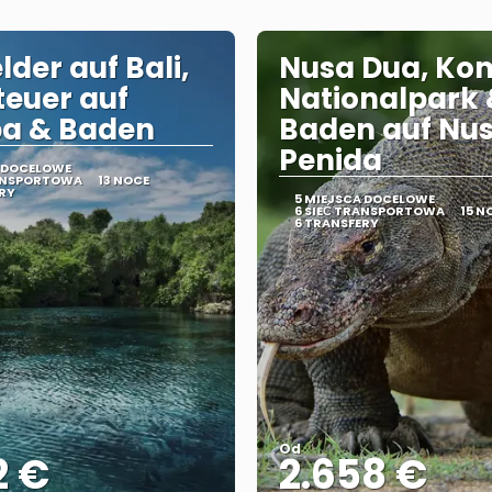
lder auf Bali,
Nusa Dua, Ko
euer auf
Nationalpark
a & Baden
Baden auf Nu
Penida
A DOCELOWE
RANSPORTOWA
13 NOCE
RY
5 MIEJSCA DOCELOWE
6 SIEĆ TRANSPORTOWA
15 N
6 TRANSFERY
Od
2 €
2.658 €