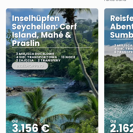
Inselhüpfen
Reisfe
Seychellen: Cerf
Abent
Island, Mahé &
Sumb
Praslin
3 MIEJSC
4 SIEĆ T
6 TRANSFE
3 MIEJSCA DOCELOWE
4 SIEĆ TRANSPORTOWA
13 NOCE
2 ZAJĘCIA
2 TRANSFERY
INSELHOPPING
Od
Od
3.156 €
2.16