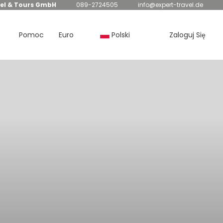
el & Tours GmbH
089-2724505
info@expert-travel.de
Pomoc
Euro
Polski
Zaloguj Się