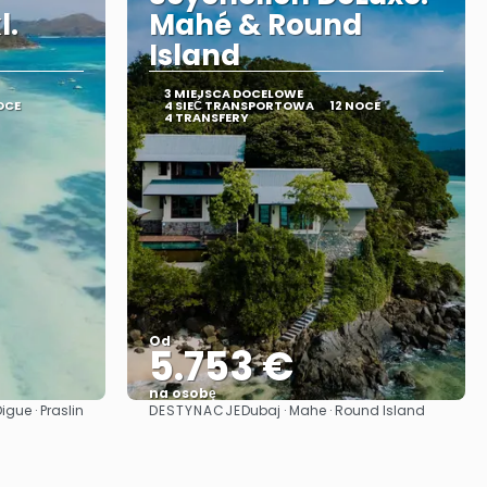
l.
Mahé & Round
Island
3 MIEJSCA DOCELOWE
OCE
4 SIEĆ TRANSPORTOWA
12 NOCE
4 TRANSFERY
Od
5.753 €
na osobę
DESTYNACJE
igue · Praslin
Dubaj · Mahe · Round Island
Zobacz