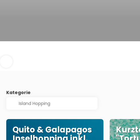
Kategorie
Quito & Galapagos
Kurzt
Inselhopping inkl.
"Tort