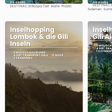
na osobę
na osobę
DESTYNACJ
DESTYNACJE
Wyspa Cerf · Mahe · Praslin
Zobacz
Sidemen · Sumba
Inselhopping
Insel
Lombok & die Gili
Gili 
Inseln
3 MIEJSC
4 SIEĆ T
1 CZYNNO
3 MIEJSCA DOCELOWE
4 SIEĆ TRANSPORTOWA
12 NOCE
2 TRANSFERY