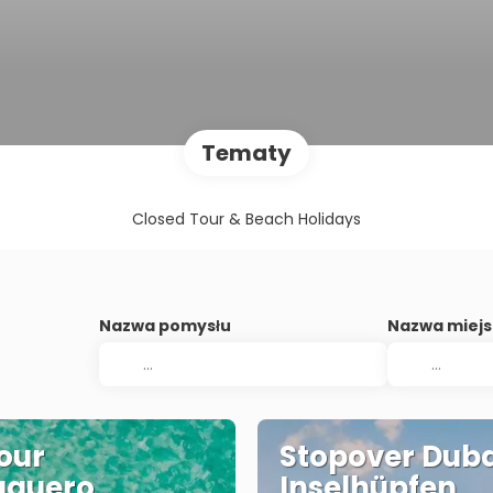
Tematy
Closed Tour & Beach Holidays
Nazwa pomysłu
Nazwa miej
our
Stopover Duba
uguero
Inselhüpfen