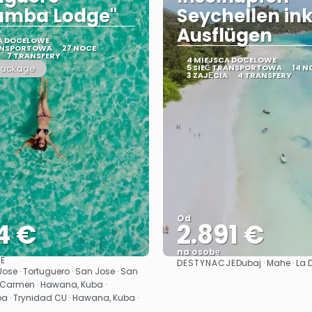
mba Lodge"
Seychellen ink
Ausflügen
CA DOCELOWE
RANSPORTOWA
27 NOCE
7 TRANSFERY
4 MIEJSCA DOCELOWE
package
5 SIEĆ TRANSPORTOWA
14 N
3 ZAJĘCIA
4 TRANSFERY
Od
4 €
2.891 €
na osobę
E
DESTYNACJE
Dubaj · Mahe · La D
Zobacz
Zobacz
ose · Tortuguero · San Jose · San
l Carmen · Hawana, Kuba ·
a · Trynidad CU · Hawana, Kuba ·