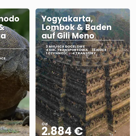
modo
Yogyakarta,
 &
Lombok & Baden
sa
auf Gili Meno
3 MIEJSCA DOCELOWE
4 SIEĆ TRANSPORTOWA
13 NOCE
1 CZYNNOŚĆ
4 TRANSFERY
OCE
Od
2.884 €