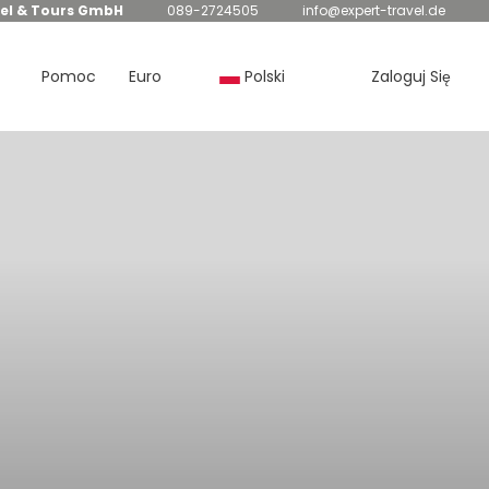
el & Tours GmbH
089-2724505
info@expert-travel.de
Pomoc
Euro
Polski
Zaloguj Się