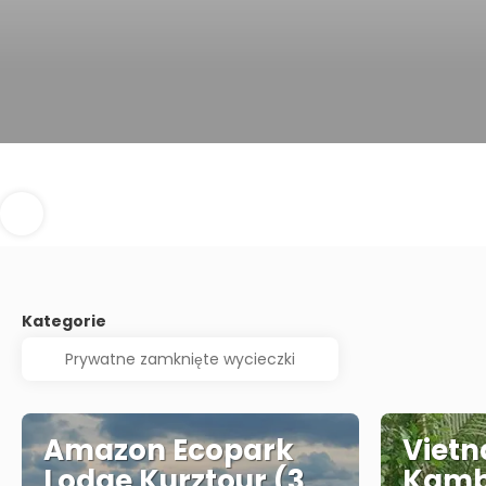
Kategorie
Amazon Ecopark
Viet
Lodge Kurztour (3
Kamb