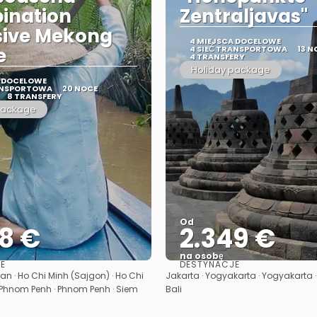
ination
Zentraljavas"
sive Mekong
4 MIEJSCA DOCELOWE
e
4 SIEĆ TRANSPORTOWA
13 N
4 TRANSFERY
Holiday package
A DOCELOWE
RANSPORTOWA
20 NOCE
8 TRANSFERY
package
Od
8 €
2.349 €
na osobę
E
DESTYNACJE
Zobacz
Zobacz
i an · Ho Chi Minh (Sajgon) · Ho Chi
Jakarta · Yogyakarta · Yogyakarta 
 Phnom Penh · Phnom Penh · Siem
Bali