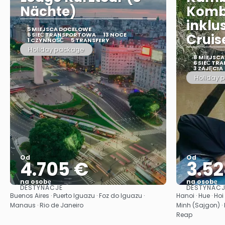
Nächte)
Komb
inklu
5 MIEJSCA DOCELOWE
6 SIEĆ TRANSPORTOWA
13 NOCE
Cruis
1 CZYNNOŚĆ
5 TRANSFERY
Holiday package
8 MIEJSC
6 SIEĆ T
3 ZAJĘCIA
Holiday 
Od
Od
4.705 €
3.52
na osobę
na osobę
DESTYNACJE
DESTYNACJ
Zobacz
Buenos Aires · Puerto Iguazu · Foz do Iguazu ·
Hanoi · Hue · Ho
Manaus · Rio de Janeiro
Minh (Sajgon) ·
Reap