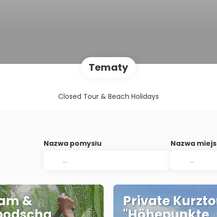
Tematy
Closed Tour & Beach Holidays
Nazwa pomysłu
Nazwa miej
nam &
Private Kurzto
odscha
"Höhepunkte