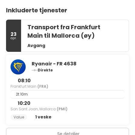
Inkluderte tjenester
Transport fra Frankfurt
23
Main til Mallorca (øy)
apr.
Avgang
Ryanair - FR 4638
Direkte
08:10
Frankfurt Main
(FRA)
2t 10m
10:20
Son Sant Joan, Mallorca
(PMI)
1 veske
Value
Se detaljer