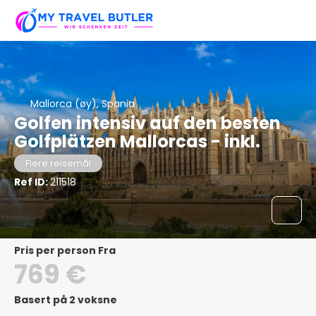
Mallorca (øy), Spania
Golfen intensiv auf den besten
Golfplätzen Mallorcas - inkl.
Flere reisemål
Ref ID:
211518
pris per person Fra
769 €
Basert på 2 voksne