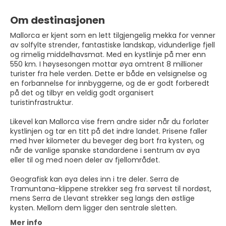
Om destinasjonen
Mallorca er kjent som en lett tilgjengelig mekka for venner
av solfylte strender, fantastiske landskap, vidunderlige fjell
og rimelig middelhavsmat. Med en kystlinje på mer enn
550 km. I høysesongen mottar øya omtrent 8 millioner
turister fra hele verden. Dette er både en velsignelse og
en forbannelse for innbyggerne, og de er godt forberedt
på det og tilbyr en veldig godt organisert
turistinfrastruktur.
Likevel kan Mallorca vise frem andre sider når du forlater
kystlinjen og tar en titt på det indre landet. Prisene faller
med hver kilometer du beveger deg bort fra kysten, og
når de vanlige spanske standardene i sentrum av øya
eller til og med noen deler av fjellområdet.
Geografisk kan øya deles inn i tre deler. Serra de
Tramuntana-klippene strekker seg fra sørvest til nordøst,
mens Serra de Llevant strekker seg langs den østlige
kysten. Mellom dem ligger den sentrale sletten.
Mer info