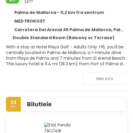
2477
Palma de Mallorca - 11,2 km fra sentrum
MED FROKOST
Carretera Del Arenal 45 Palma de Mallorca, Palma de Mallorca 7600
Double Standard Room (Balcony or Terrace)
With a stay at Hotel Playa Golf - Adults Only +16, you'll be
centrally located in Palma de Mallorca, a 1-minute drive
from Playa de Palma and 7 minutes from El Arenal Beach.
This luxury hotel is 11.4 mi (18.3 km) from Port of Palma de
Mallorca and 14.6 mi (23.5 km) from Cala Mayor Beach.
Mer info
Pamper yourself with a visit to the spa, which offers
massages. If you're looking for recreational opportunities,
you'll find outdoor tennis courts, a health club, and an
outdoor pool. This hotel also features complimentary
23
Bilutleie
wireless internet access, concierge services, and gift
apr.
shops/newsstands.
Make yourself at home in one of the 218 guestrooms
featuring minibars and LCD televisions. Rooms have
private furnished balconies. Complimentary wireless