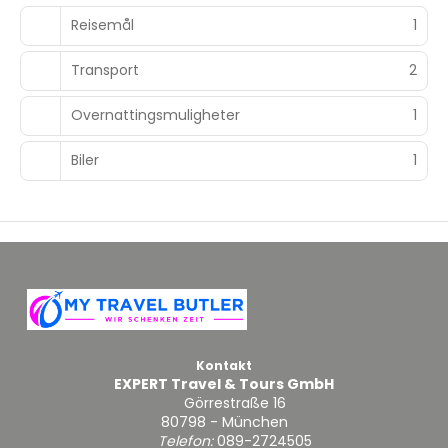
Reisemål
1
Transport
2
Overnattingsmuligheter
1
Biler
1
Kontakt
EXPERT Travel & Tours GmbH
Görrestraße 16
80798 - München
Telefon:
089-2724505