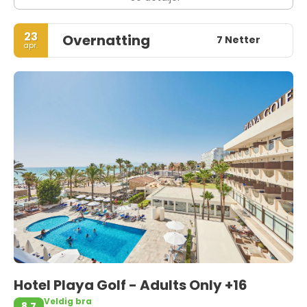
23
Overnatting
7 Netter
apr.
Hotel Playa Golf - Adults Only +16
Veldig bra
8,7