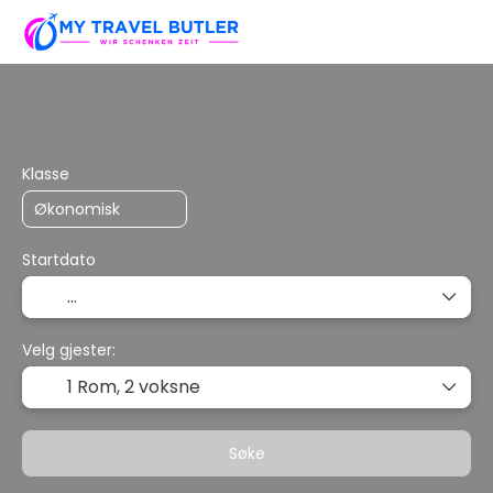
Flere destinasjoner
Pakketurer
Innkva
Klasse
Startdato
Velg gjester:
1 Rom,
2 voksne
Søke