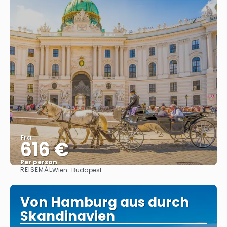
Fra
616 €
Per person
REISEMÅL
Wien · Budapest
Se
Von Hamburg aus durch
Skandinavien