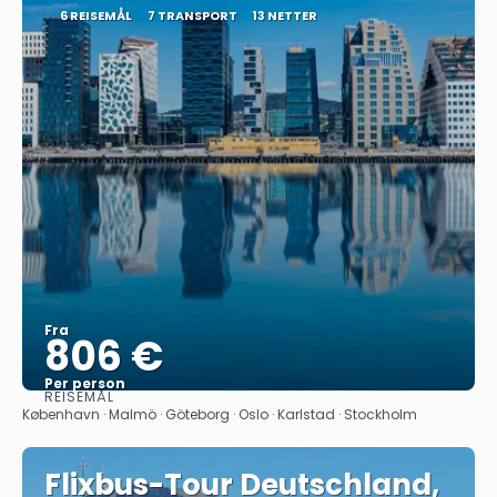
6 REISEMÅL
7 TRANSPORT
13 NETTER
Fra
806 €
Per person
REISEMÅL
Se
København · Malmö · Göteborg · Oslo · Karlstad · Stockholm
Flixbus-Tour Deutschland,