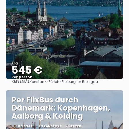
Fra
545 €
Per person
REISEMÅL
Konstanz · Zürich · Freiburg im Breisgau
Se
Per FlixBus durch
Dänemark: Kopenhagen,
Aalborg & Kolding
3 REISEMÅL
4 TRANSPORT
7 NETTER