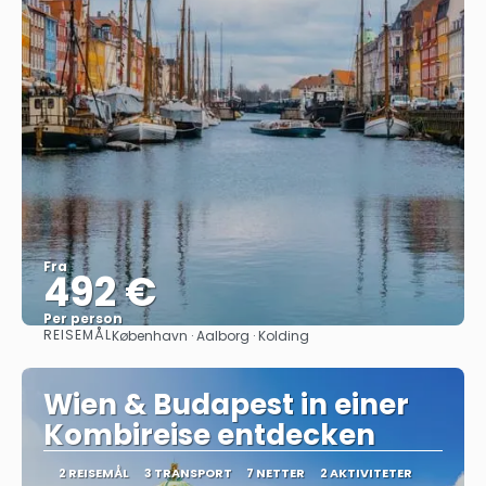
Fra
492 €
Per person
REISEMÅL
København · Aalborg · Kolding
Se
Wien & Budapest in einer
Kombireise entdecken
2 REISEMÅL
3 TRANSPORT
7 NETTER
2 AKTIVITETER