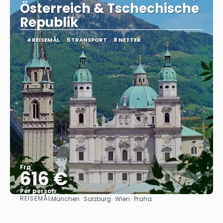
Österreich & Tschechische
Republik
4 REISEMÅL
5 TRANSPORT
8 NETTER
Fra
616 €
Per person
REISEMÅL
München · Salzburg · Wien · Praha
Se