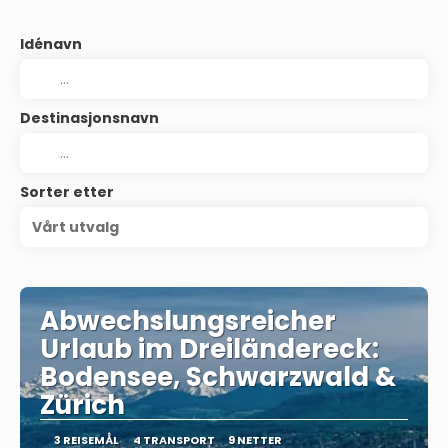
Idénavn
Destinasjonsnavn
Sorter etter
Vårt utvalg
Abwechslungsreicher
Urlaub im Dreiländereck:
Bodensee, Schwarzwald &
Zürich
3 REISEMÅL
4 TRANSPORT
9 NETTER