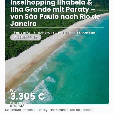
Inselhopping Ilhabela &
Ilha Grande mit Paraty –
von São Paulo nach Rio de
Janeiro
5 REISEMÅL
6 TRANSPORT
15 NETTER
2 TRANSFERS
INSELHOPPING
Fra
3.305 €
Per person
REISEMÅL
Se
São Paulo · Ilhabela · Paraty · Ilha Grande · Rio de Janeiro