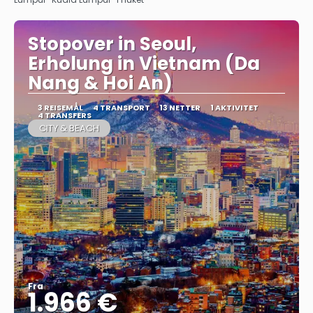
Stopover in Seoul,
Erholung in Vietnam (Da
Nang & Hoi An)
3 REISEMÅL
4 TRANSPORT
13 NETTER
1 AKTIVITET
4 TRANSFERS
CITY & BEACH
Fra
1.966 €