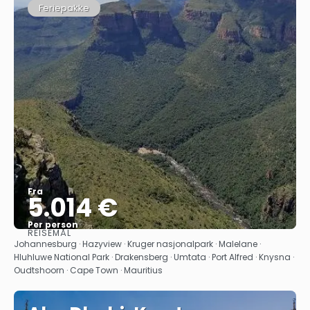
Feriepakke
Fra
5.014 €
Per person
REISEMÅL
Se
Johannesburg · Hazyview · Kruger nasjonalpark · Malelane ·
Hluhluwe National Park · Drakensberg · Umtata · Port Alfred · Knysna ·
Oudtshoorn · Cape Town · Mauritius