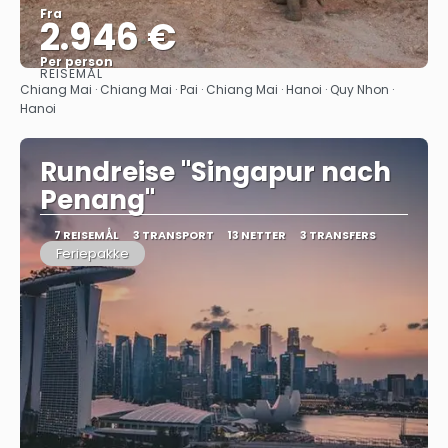
Fra
2.946 €
Per person
REISEMÅL
Se
Chiang Mai · Chiang Mai · Pai · Chiang Mai · Hanoi · Quy Nhon ·
Hanoi
Rundreise "Singapur nach
Penang"
7 REISEMÅL
3 TRANSPORT
13 NETTER
3 TRANSFERS
Feriepakke