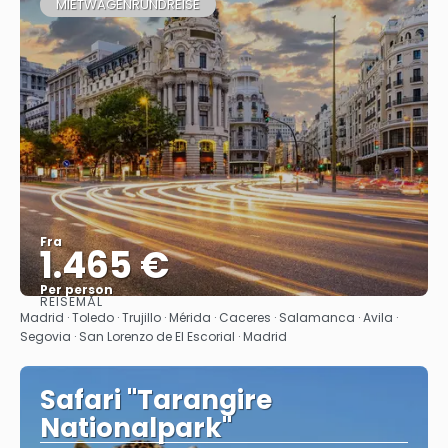
MIETWAGENRUNDREISE
Fra
1.465 €
Per person
REISEMÅL
Se
Madrid · Toledo · Trujillo · Mérida · Caceres‎ · Salamanca · Avila ·
Segovia · San Lorenzo de El Escorial · Madrid
Safari "Tarangire
Nationalpark"