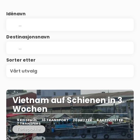
Idénavn
Destinasjonsnavn
Sorter etter
Vårt utvalg
Vietnam auf Schienen in 3
Wochen
9 REISEMÅL
10 TRANSPORT
20 NETTER
6 AKTIVITETER
7 TRANSFERS
Feriepakke