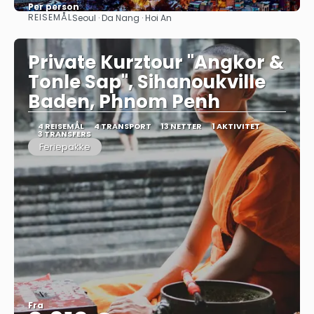
Per person
REISEMÅL
Seoul · Da Nang · Hoi An
Se
Private Kurztour "Angkor &
Tonle Sap", Sihanoukville
Baden, Phnom Penh
4 REISEMÅL
4 TRANSPORT
13 NETTER
1 AKTIVITET
3 TRANSFERS
Feriepakke
Fra