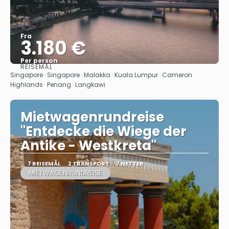
Fra
3.180 €
Per person
REISEMÅL
Se
Singapore · Singapore · Malakka · Kuala Lumpur · Cameron
Highlands · Penang · Langkawi
Mietwagenrundreise
"Entdecke die Wiege der
Antike - Westkreta"
7 REISEMÅL
2 TRANSPORT
7 NETTER
MIETWAGENRUNDREISE