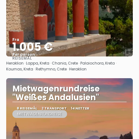
Fra
1.005 €
Per person
REISEMÅL
Se
Heraklion · Lappa, Kreta · Chania, Crete · Palaiochora, Kreta ·
Kournas, Kreta · Rethymno, Crete · Heraklion
Mietwagenrundreise
"Weißes Andalusien"
8 REISEMÅL
2 TRANSPORT
14 NETTER
MIETWAGENRUNDREISE