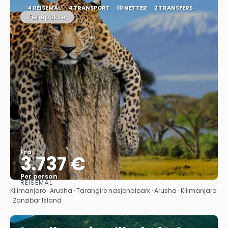
4 REISEMÅL
4 TRANSPORT
10 NETTER
2 TRANSFERS
Feriepakke
Fra
3.737 €
Per person
REISEMÅL
Se
Kilimanjaro · Arusha · Tarangire nasjonalpark · Arusha · Kilimanjaro
· Zanzibar Island