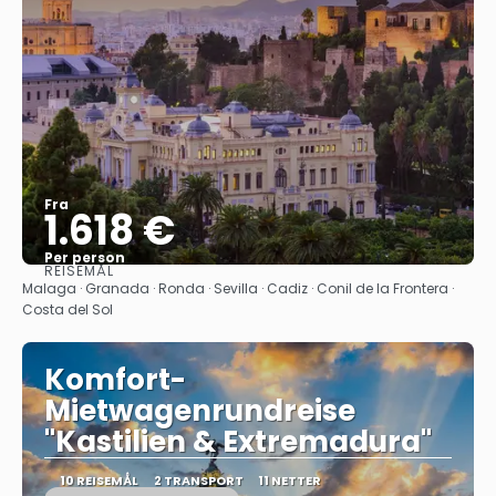
Fra
1.618 €
Per person
REISEMÅL
Se
Malaga · Granada · Ronda · Sevilla · Cadiz · Conil de la Frontera ·
Costa del Sol
Komfort-
Mietwagenrundreise
"Kastilien & Extremadura"
10 REISEMÅL
2 TRANSPORT
11 NETTER