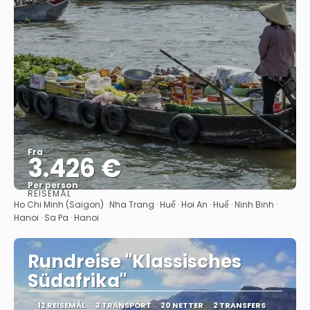
Fra
3.426 €
Per person
REISEMÅL
Se
Ho Chi Minh (Saigon) · Nha Trang · Huế · Hoi An · Huế · Ninh Binh ·
Hanoi · Sa Pa · Hanoi
Rundreise "Klassisches
Südafrika"
12 REISEMÅL
3 TRANSPORT
20 NETTER
2 TRANSFERS