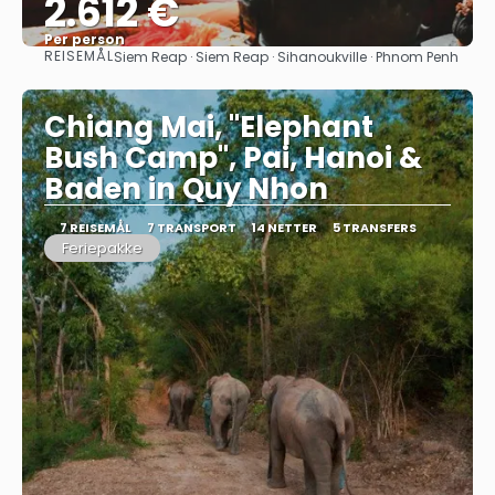
2.612 €
Per person
REISEMÅL
Siem Reap · Siem Reap · Sihanoukville · Phnom Penh
Se
Chiang Mai, "Elephant
Bush Camp", Pai, Hanoi &
Baden in Quy Nhon
7 REISEMÅL
7 TRANSPORT
14 NETTER
5 TRANSFERS
Feriepakke