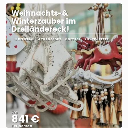
Weihnachts-&
Winterzauber im
Dreiländereck!
3 REISEMÅL
4 TRANSPORT
6 NETTER
2 AKTIVITETER
Fra
841 €
Per person