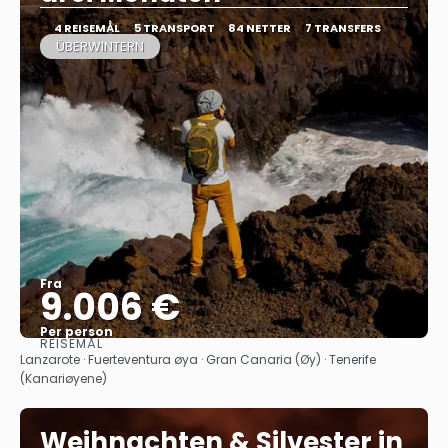
4 REISEMÅL
5 TRANSPORT
84 NETTER
7 TRANSFERS
ÜBERWINTERN
Fra
9.006 €
Per person
REISEMÅL
Se
Lanzarote · Fuerteventura øya · Gran Canaria (Øy) · Tenerife
(Kanariøyene)
Weihnachten & Silvester in