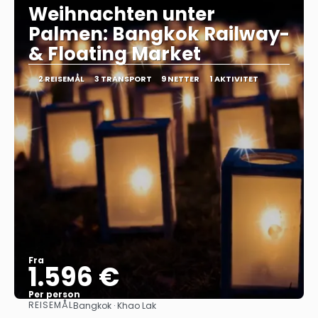
Weihnachten unter
Palmen: Bangkok Railway-
& Floating Market
2 REISEMÅL
3 TRANSPORT
9 NETTER
1 AKTIVITET
Fra
1.596 €
Per person
REISEMÅL
Bangkok · Khao Lak
Se