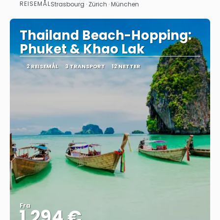
REISEMÅL
Strasbourg · Zürich · München
Se
Thailand Beach-Hopping:
Phuket & Khao Lak
2 REISEMÅL
3 TRANSPORT
12 NETTER
Fra
1.294 €