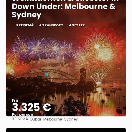
Down Under: Melbourne &
Sydney
3 REISEMÅL
4 TRANSPORT
14 NETTER
Fra
3.325 €
Per person
REISEMÅL
Dubai · Melbourne · Sydney
Se