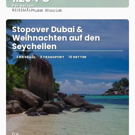
Per person
REISEMÅL
Phuket · Khao Lak
Se
Stopover Dubai &
Weihnachten auf den
Seychellen
2 REISEMÅL
3 TRANSPORT
10 NETTER
Fra