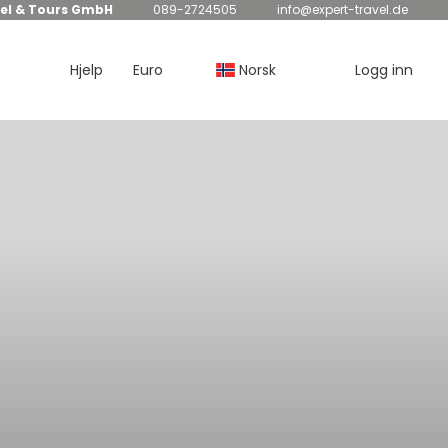
el & Tours GmbH
089-2724505
info@expert-travel.de
Hjelp
Euro
Norsk
Logg inn