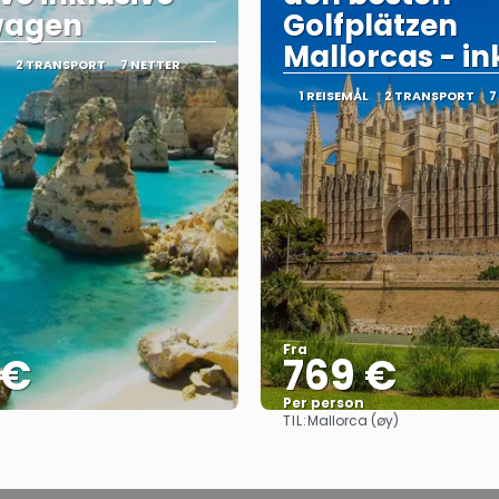
wagen
Golfplätzen
Mallorcas - ink
2 TRANSPORT
7 NETTER
1 REISEMÅL
2 TRANSPORT
7
Fra
 €
769 €
Per person
TIL:
Mallorca (øy)
Se
Se