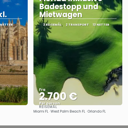
Badestopp und
l.
Mietwagen
 NETTER
3 REISEMÅL
2 TRANSPORT
13 NETTER
Fra
2.700 €
Per person
REISEMÅL
Se
Miami FL · West Palm Beach FL · Orlando FL