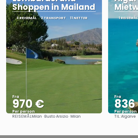
Shoppen in Mailand
Miet
3 REISEMÅL
2 TRANSPORT
11 NETTER
1 REISEMÅL
Fra
Fra
970 €
836
Per person
Per person
REISEMÅL
TIL:
Milan · Busto Arsizio · Milan
Algarve
Se