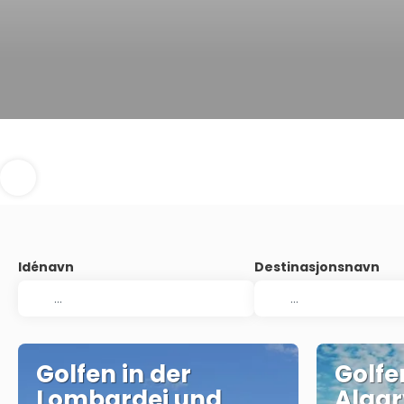
Idénavn
Destinasjonsnavn
Golfen in der
Golfe
Lombardei und
Algar