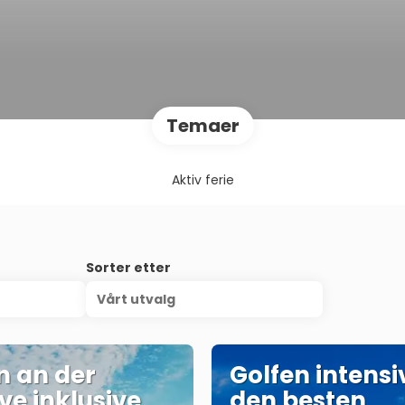
Temaer
Aktiv ferie
Sorter etter
Vårt utvalg
n an der
Golfen intensi
ve inklusive
den besten