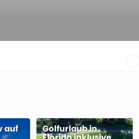
v auf
Golfurlaub in
Florida inklusive