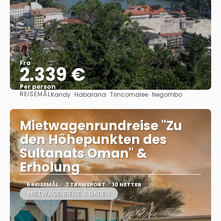
Fra
2.339 €
Per person
REISEMÅL
Kandy · Habarana · Trincomalee · Negombo
Se
Mietwagenrundreise "Zu
den Höhepunkten des
Sultanats Oman" &
Erholung
6 REISEMÅL
2 TRANSPORT
10 NETTER
MIETWAGENREISE & BADEN