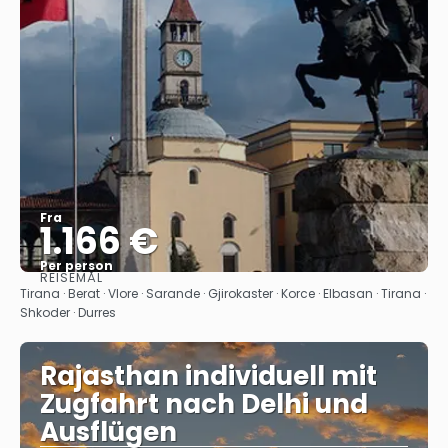
Fra
1.166 €
Per person
REISEMÅL
Se
Tirana · Berat · Vlore · Sarande · Gjirokaster · Korce · Elbasan · Tirana ·
Shkoder · Durres
Rajasthan individuell mit
Zugfahrt nach Delhi und
Ausflügen