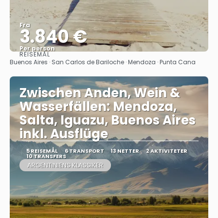
Fra
3.840 €
Per person
REISEMÅL
Se
Buenos Aires · San Carlos de Bariloche · Mendoza · Punta Cana
Zwischen Anden, Wein &
Wasserfällen: Mendoza,
Salta, Iguazu, Buenos Aires
inkl. Ausflüge
5 REISEMÅL
6 TRANSPORT
13 NETTER
2 AKTIVITETER
10 TRANSFERS
ARGENTINIENS KLASSIKER