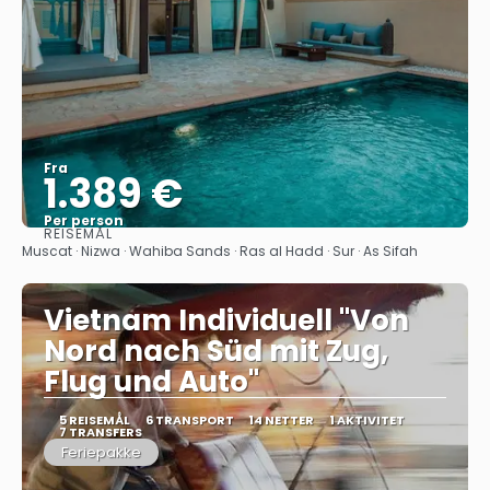
Fra
1.389 €
Per person
REISEMÅL
Se
Muscat · Nizwa · Wahiba Sands · Ras al Hadd · Sur · As Sifah
Vietnam Individuell "Von
Nord nach Süd mit Zug,
Flug und Auto"
5 REISEMÅL
6 TRANSPORT
14 NETTER
1 AKTIVITET
7 TRANSFERS
Feriepakke