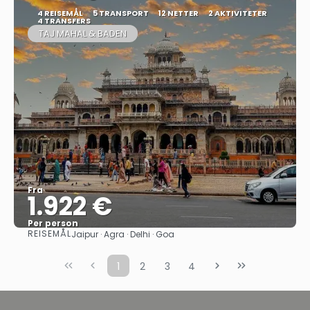
4 REISEMÅL
5 TRANSPORT
12 NETTER
2 AKTIVITETER
4 TRANSFERS
TAJ MAHAL & BADEN
Fra
1.922 €
Per person
REISEMÅL
Jaipur · Agra · Delhi · Goa
Se
1
2
3
4