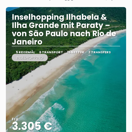
Se
Inselhopping Ilhabela &
Ilha Grande mit Paraty –
von São Paulo nach Rio de
Janeiro
5 REISEMÅL
6 TRANSPORT
15 NETTER
2 TRANSFERS
INSELHOPPING
Fra
3.305 €