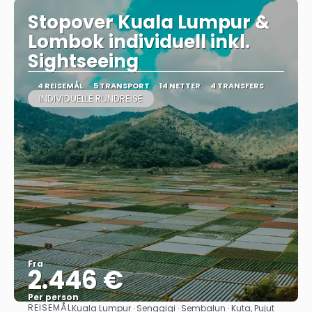
Stopover Kuala Lumpur &
Lombok individuell inkl.
Sightseeing
4 REISEMÅL
5 TRANSPORT
14 NETTER
4 TRANSFERS
INDIVIDUELLE RUNDREISE
Fra
2.446 €
Per person
REISEMÅL
Kuala Lumpur · Senggigi · Sembalun · Kuta, Pujut