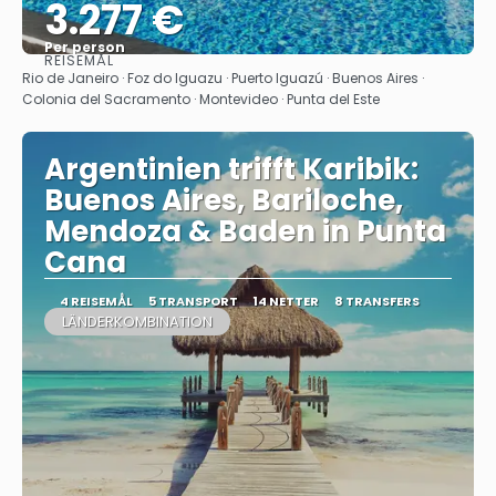
3.277 €
Per person
REISEMÅL
Se
Rio de Janeiro · Foz do Iguazu · Puerto Iguazú · Buenos Aires ·
Colonia del Sacramento · Montevideo · Punta del Este
Argentinien trifft Karibik:
Buenos Aires, Bariloche,
Mendoza & Baden in Punta
Cana
4 REISEMÅL
5 TRANSPORT
14 NETTER
8 TRANSFERS
LÄNDERKOMBINATION