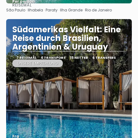
Per person
REISEMÅL
Se
São Paulo · Ilhabela · Paraty · Ilha Grande · Rio de Janeiro
Südamerikas Vielfalt: Eine
Reise durch Brasilien,
Argentinien & Uruguay
7 REISEMÅL
6 TRANSPORT
15 NETTER
6 TRANSFERS
UNSERE EMPFEHLUNG
Fra