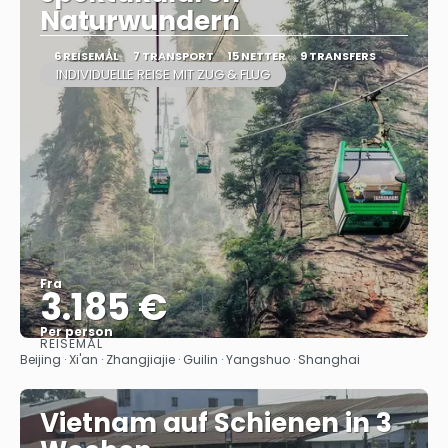
Naturwundern
6 REISEMÅL
7 TRANSPORT
15 NETTER
9 TRANSFERS
INDIVIDUELLE REISE MIT ZUG & FLUG
Fra
3.185 €
Per person
REISEMÅL
Se
Beijing · Xi'an · Zhangjiajie · Guilin · Yangshuo · Shanghai
Vietnam auf Schienen in 3