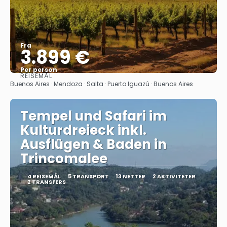
Fra
3.899 €
Per person
REISEMÅL
Se
Buenos Aires · Mendoza · Salta · Puerto Iguazú · Buenos Aires
Tempel und Safari im
Kulturdreieck inkl.
Ausflügen & Baden in
Trincomalee
4 REISEMÅL
5 TRANSPORT
13 NETTER
2 AKTIVITETER
2 TRANSFERS