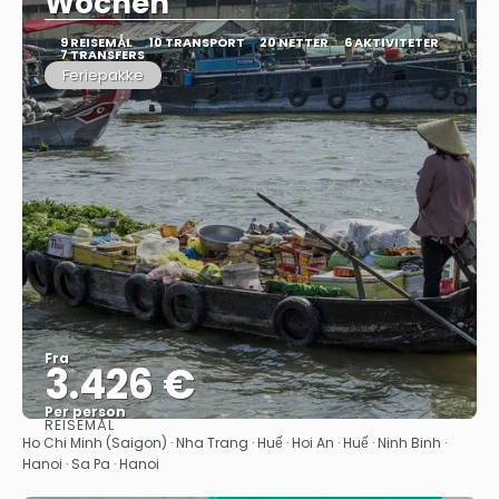
Wochen
9 REISEMÅL
10 TRANSPORT
20 NETTER
6 AKTIVITETER
7 TRANSFERS
Feriepakke
Fra
3.426 €
Per person
REISEMÅL
Se
Ho Chi Minh (Saigon) · Nha Trang · Huế · Hoi An · Huế · Ninh Binh ·
Hanoi · Sa Pa · Hanoi