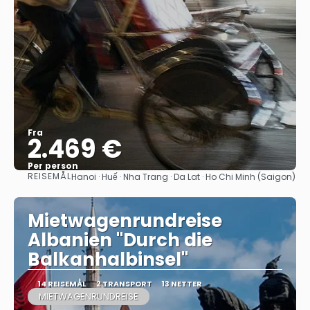
Fra
2.469 €
Per person
REISEMÅL
Hanoi · Huế · Nha Trang · Da Lat · Ho Chi Minh (Saigon)
Se
Mietwagenrundreise
Albanien "Durch die
Balkanhalbinsel"
14 REISEMÅL
2 TRANSPORT
13 NETTER
MIETWAGENRUNDREISE