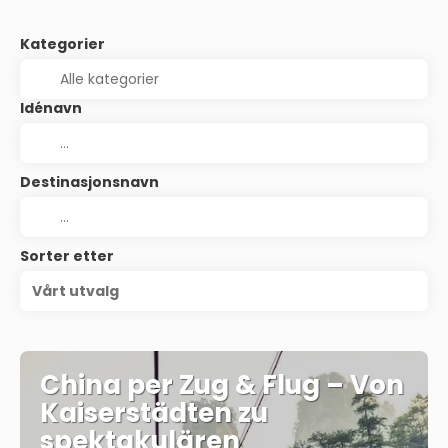
Kategorier
Idénavn
Destinasjonsnavn
Sorter etter
Vårt utvalg
China per Zug & Flug – Von
Kaiserstädten zu
spektakulären