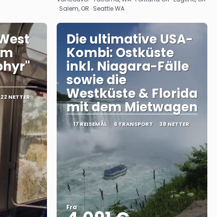
· Salem, OR · Seattle WA
 West
Die ultimative USA-
em
Kombi: Ostküste
phyr"
inkl. Niagara-Fälle
sowie die
Westküste & Florida
22 NETTER
mit dem Mietwagen
17 REISEMÅL
6 TRANSPORT
38 NETTER
Fra