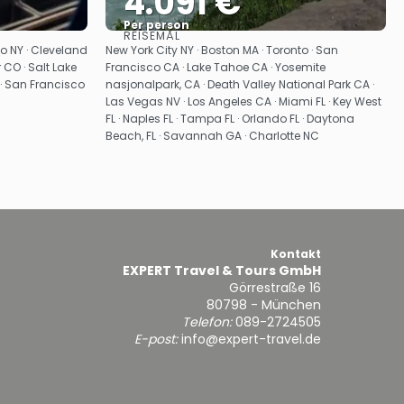
4.091 €
Per person
REISEMÅL
Se
lo NY · Cleveland
New York City NY · Boston MA · Toronto · San
 CO · Salt Lake
Francisco CA · Lake Tahoe CA · Yosemite
 · San Francisco
nasjonalpark, CA · Death Valley National Park CA ·
Las Vegas NV · Los Angeles CA · Miami FL · Key West
FL · Naples FL · Tampa FL · Orlando FL · Daytona
Beach, FL · Savannah GA · Charlotte NC
Kontakt
EXPERT Travel & Tours GmbH
Görrestraße 16
80798 - München
Telefon:
089-2724505
E-post:
info@expert-travel.de