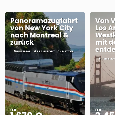
Panoramazugfahrt
Von V
von New York City
Los A
nach Montreal &
Westk
zurück
mit 
entd
5 REISEMÅL
6 TRANSPORT
14 NETTER
8 REISEMÅ
Fra
Fra