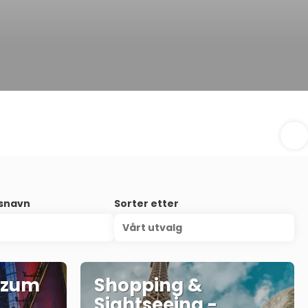
nsnavn
Sorter etter
Vårt utvalg
 zum
Shopping &
Sightseeing -