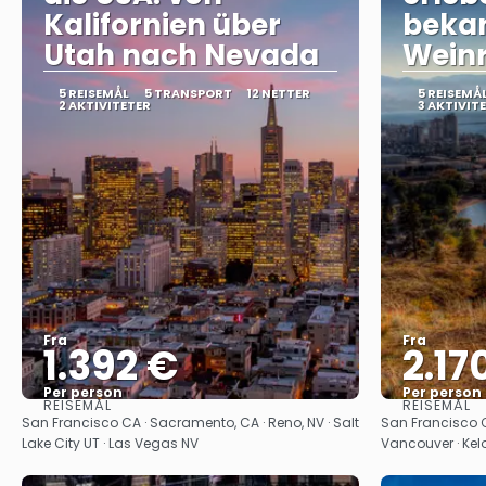
Kalifornien über
beka
Utah nach Nevada
Wein
5 REISEMÅL
5 TRANSPORT
12 NETTER
5 REISEMÅ
2 AKTIVITETER
3 AKTIVIT
Fra
Fra
1.392 €
2.17
Per person
Per person
REISEMÅL
REISEMÅL
Se
San Francisco CA · Sacramento, CA · Reno, NV · Salt
San Francisco CA
Lake City UT · Las Vegas NV
Vancouver · Ke