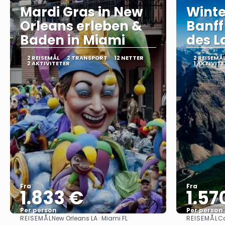
Mardi Gras in New
Winte
Orleans erleben &
Banff
Baden in Miami
des L
2 REISEMÅL
2 TRANSPORT
12 NETTER
2 REISEMÅ
2 AKTIVITETER
1 AKTIVITE
Fra
Fra
1.833 €
1.57
Per person
Per person
REISEMÅL
REISEMÅL
New Orleans LA · Miami FL
Ca
Se