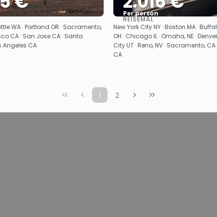
55 €
2.016 €
Per person
REISEMÅL
Se
Se
ttle WA · Portland OR · Sacramento,
New York City NY · Boston MA · Buffa
sco CA · San Jose CA · Santa
OH · Chicago IL · Omaha, NE · Denver
s Angeles CA
City UT · Reno, NV · Sacramento, CA
CA
1
2