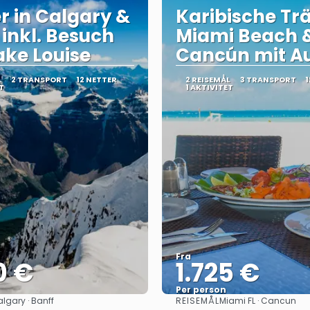
r in Calgary &
Karibische Tr
 inkl. Besuch
Miami Beach 
ake Louise
Cancún mit Au
L
2 TRANSPORT
12 NETTER
2 REISEMÅL
3 TRANSPORT
1
T
1 AKTIVITET
Fra
0 €
1.725 €
Per person
REISEMÅL
lgary · Banff
Miami FL · Cancun
Se
Se