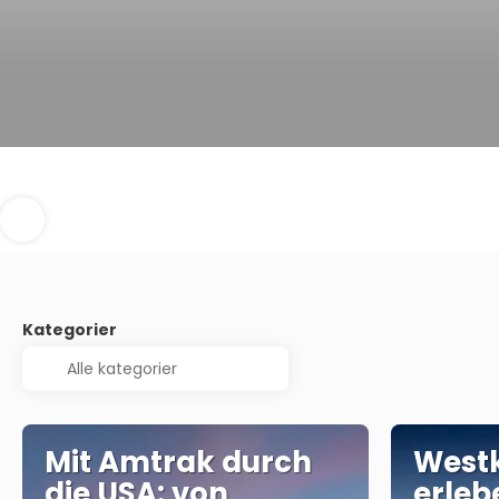
Kategorier
Mit Amtrak durch
Westk
die USA: von
erleb