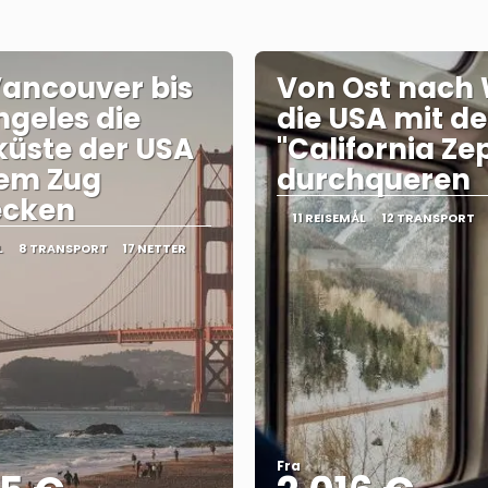
ancouver bis
Von Ost nach
ngeles die
die USA mit d
üste der USA
"California Ze
dem Zug
durchqueren
ecken
11 REISEMÅL
12 TRANSPORT
L
8 TRANSPORT
17 NETTER
Fra