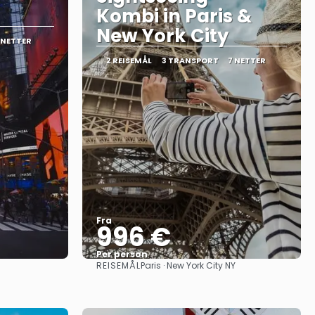
Kombi in Paris &
New York City
 NETTER
2 REISEMÅL
3 TRANSPORT
7 NETTER
Fra
996 €
Per person
REISEMÅL
Paris · New York City NY
Se