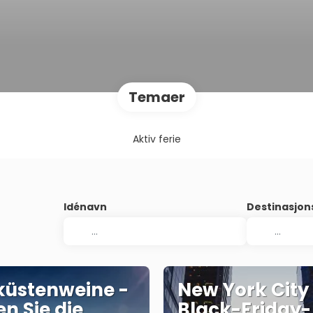
Temaer
Aktiv ferie
Idénavn
Destinasjo
üstenweine -
New York City
en Sie die
Black-Friday-