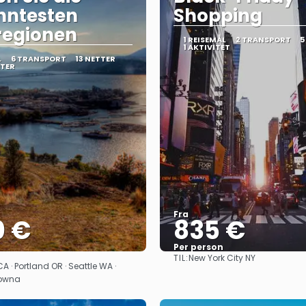
nntesten
Shopping
regionen
1 REISEMÅL
2 TRANSPORT
5
1 AKTIVITET
L
6 TRANSPORT
13 NETTER
ETER
Fra
0 €
835 €
Per person
TIL:
New York City NY
Se
Se
 · Portland OR · Seattle WA ·
lowna