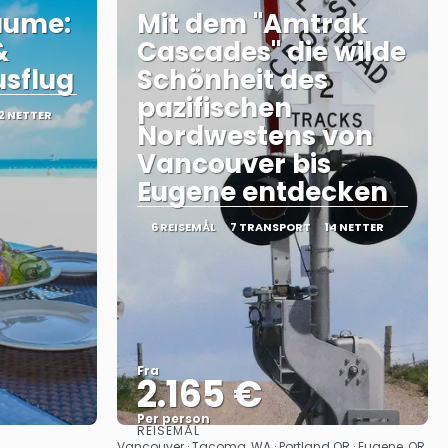
äume:
Mit dem "Amtrak
&
Cascades" die wilde
sflug
Schönheit des
pazifischen
2 NETTER
Nordwestens von
Vancouver bis
Eugene entdecken
6 REISEMÅL
7 TRANSPORT
14 NETTER
Fra
2.165 €
Per person
REISEMÅL
Se
Vancouver · Tacoma, WA · Portland OR · Eugene, OR