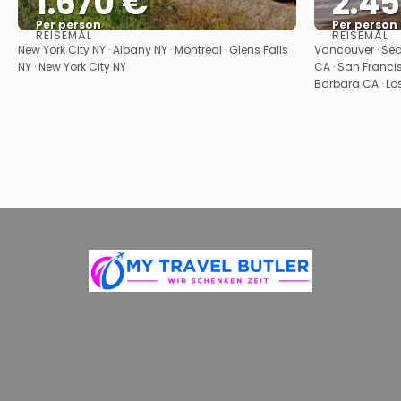
1.670 €
2.4
Per person
Per person
REISEMÅL
REISEMÅL
Se
New York City NY · Albany NY · Montreal · Glens Falls
Vancouver · Sea
NY · New York City NY
CA · San Franci
Barbara CA · Lo