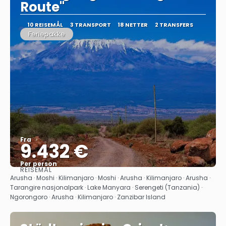
Route"
10 REISEMÅL
3 TRANSPORT
18 NETTER
2 TRANSFERS
Feriepakke
Fra
9.432 €
Per person
REISEMÅL
Se
Arusha · Moshi · Kilimanjaro · Moshi · Arusha · Kilimanjaro · Arusha ·
Tarangire nasjonalpark · Lake Manyara · Serengeti (Tanzania) ·
Ngorongoro · Arusha · Kilimanjaro · Zanzibar Island