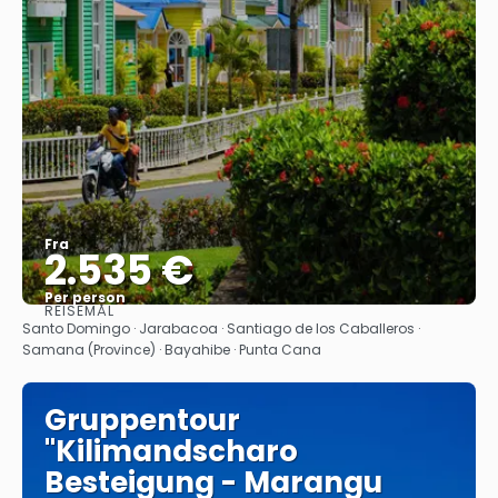
Fra
2.535 €
Per person
REISEMÅL
Se
Santo Domingo · Jarabacoa · Santiago de los Caballeros ·
Samana (Province) · Bayahibe · Punta Cana
Gruppentour
"Kilimandscharo
Besteigung - Marangu