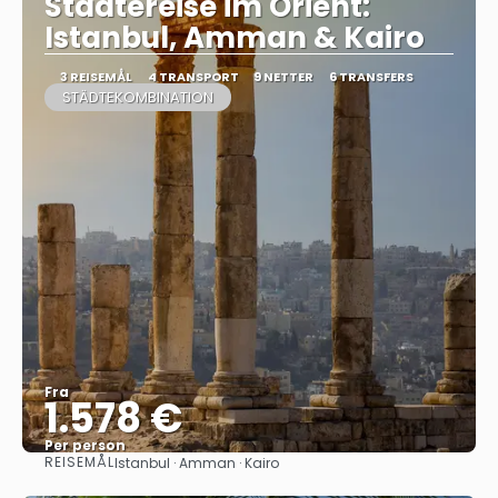
Städtereise im Orient:
Istanbul, Amman & Kairo
3 REISEMÅL
4 TRANSPORT
9 NETTER
6 TRANSFERS
STÄDTEKOMBINATION
Fra
1.578 €
Per person
REISEMÅL
Istanbul · Amman · Kairo
Se