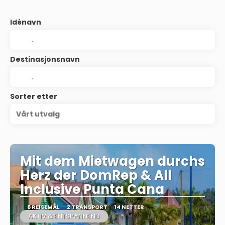
Idénavn
Destinasjonsnavn
Sorter etter
Vårt utvalg
Mit dem Mietwagen durchs
Herz der DomRep & All
Inclusive Punta Cana
6 REISEMÅL
2 TRANSPORT
14 NETTER
AKTIV & ENTSPANNEND