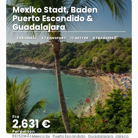
Mexiko Stadt, Baden
Puerto Escondido &
Guadalajara
3 REISEMÅL
4 TRANSPORT
12 NETTER
6 TRANSFERS
Fra
2.631 €
Per person
REISEMÅL
Mexico by · Puerto Escondido · Guadalajara, Jalisco