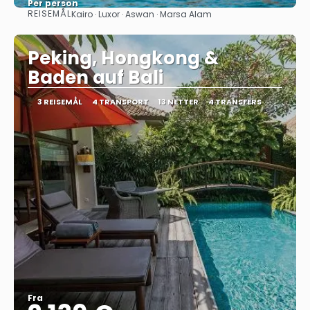
Per person
REISEMÅL
Kairo · Luxor · Aswan · Marsa Alam
Se
Peking, Hongkong &
Baden auf Bali
3 REISEMÅL
4 TRANSPORT
13 NETTER
4 TRANSFERS
Fra