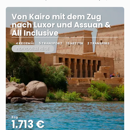
Se
Von Kairo mit dem Zug
nach Luxor und Assuan &
All Inclusive
4 REISEMÅL
5 TRANSPORT
13 NETTER
2 TRANSFERS
INDIVIDUELLE REISE
Fra
1.713 €