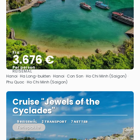
Fra
3.676 €
Per person
REISEMÅL
Se
Hanoi · Ha Long-bukten · Hanoi · Con Son · Ho Chi Minh (Saigon) ·
Phu Quoc · Ho Chi Minh (Saigon)
Cruise "Jewels of the
Cyclades"
9 REISEMÅL
2 TRANSPORT
7 NETTER
Feriepakke