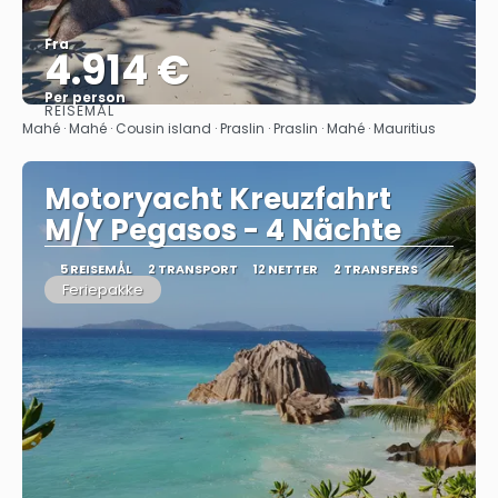
Fra
4.914 €
Per person
REISEMÅL
Se
Mahé · Mahé · Cousin island · Praslin · Praslin · Mahé · Mauritius
Motoryacht Kreuzfahrt
M/Y Pegasos - 4 Nächte
5 REISEMÅL
2 TRANSPORT
12 NETTER
2 TRANSFERS
Feriepakke