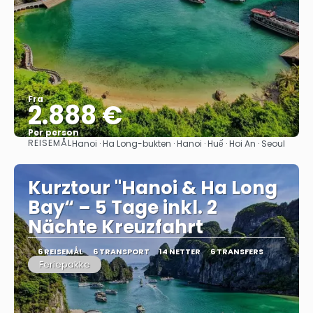
Fra
2.888 €
Per person
REISEMÅL
Hanoi · Ha Long-bukten · Hanoi · Huế · Hoi An · Seoul
Se
Kurztour "Hanoi & Ha Long
Bay“ – 5 Tage inkl. 2
Nächte Kreuzfahrt
6 REISEMÅL
6 TRANSPORT
14 NETTER
6 TRANSFERS
Feriepakke