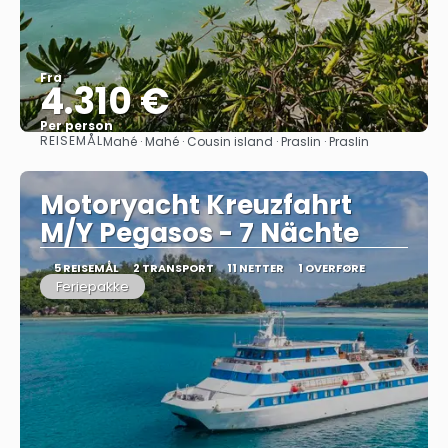
Fra
4.310 €
Per person
REISEMÅL
Mahé · Mahé · Cousin island · Praslin · Praslin
Se
Motoryacht Kreuzfahrt
M/Y Pegasos - 7 Nächte
5 REISEMÅL
2 TRANSPORT
11 NETTER
1 OVERFØRE
Feriepakke