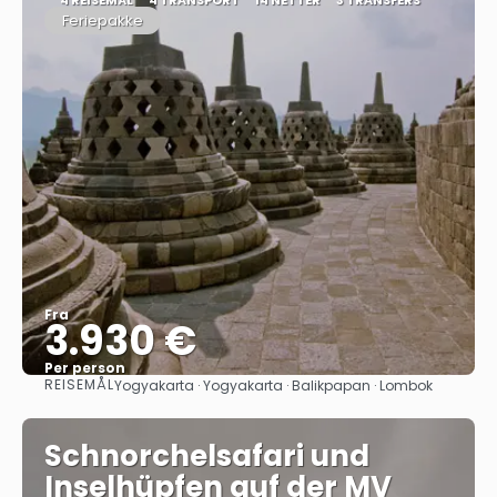
Feriepakke
Fra
3.930 €
Per person
REISEMÅL
Yogyakarta · Yogyakarta · Balikpapan · Lombok
Se
Schnorchelsafari und
Inselhüpfen auf der MV