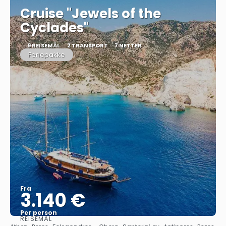
Cruise "Jewels of the
Cyclades"
9 REISEMÅL
2 TRANSPORT
7 NETTER
Feriepakke
Fra
3.140 €
Per person
REISEMÅL
Se