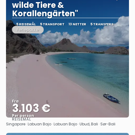
wilde Tiere &
Korallengärten"
5 REISEMÅL
5 TRANSPORT
13 NETTER
5 TRANSFERS
Feriepakke
Fra
3.103 €
Per person
REISEMÅL
Se
Singapore · Labuan Bajo · Labuan Bajo · Ubud, Bali · Sør-Bali