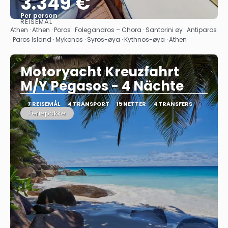
3.349 €
Per person
REISEMÅL
Se
Athen · Athen · Poros · Folegandros – Chora · Santorini øy · Antiparos
· Paros Island · Mykonos · Syros-øya · Kythnos-øya · Athen
Motoryacht Kreuzfahrt
M/Y Pegasos - 4 Nächte
7 REISEMÅL
4 TRANSPORT
15 NETTER
4 TRANSFERS
Feriepakke