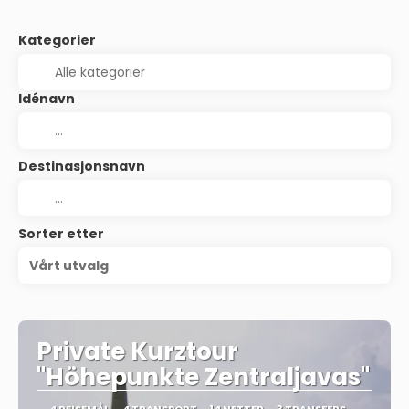
Kategorier
Idénavn
Destinasjonsnavn
Sorter etter
Vårt utvalg
Private Kurztour
"Höhepunkte Zentraljavas"
4 REISEMÅL
4 TRANSPORT
14 NETTER
3 TRANSFERS