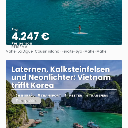
Fra
4.247 €
Per person
REISEMÅL
Se
Mahé · La Digue · Cousin island · Felicité-øya · Mahé · Mahé
Laternen, Kalksteinfelsen
und Neonlichter: Vietnam
trifft Korea
5 REISEMÅL
5 TRANSPORT
14 NETTER
4 TRANSFERS
Feriepakke