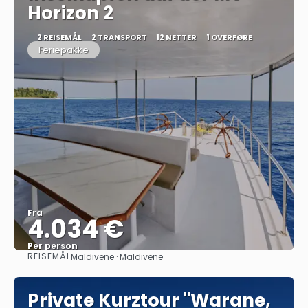
Horizon 2
2 REISEMÅL
2 TRANSPORT
12 NETTER
1 OVERFØRE
Feriepakke
Fra
4.034 €
Per person
REISEMÅL
Maldivene · Maldivene
Se
Private Kurztour "Warane,