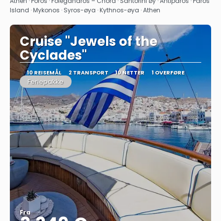
Athen · Poros · Folegandros – Chora · Santorini øy · Antiparos · Paros
Island · Mykonos · Syros-øya · Kythnos-øya · Athen
Cruise "Jewels of the
Cyclades"
10 REISEMÅL
2 TRANSPORT
10 NETTER
1 OVERFØRE
Feriepakke
Fra