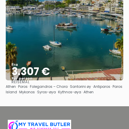
Fra
3.307 €
Per person
REISEMÅL
Se
Athen · Poros · Folegandros – Chora · Santorini øy · Antiparos · Paros
Island · Mykonos · Syros-øya · Kythnos-øya · Athen