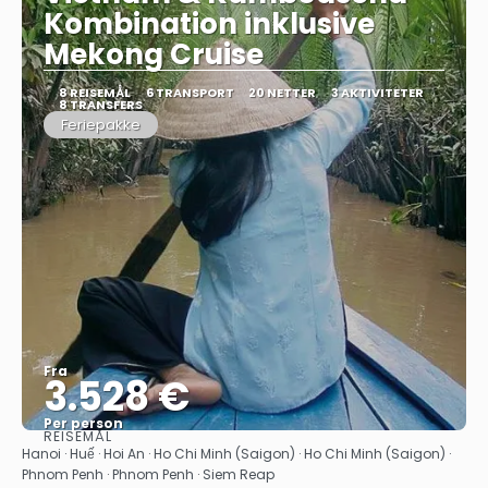
Kombination inklusive
Mekong Cruise
8 REISEMÅL
6 TRANSPORT
20 NETTER
3 AKTIVITETER
8 TRANSFERS
Feriepakke
Fra
3.528 €
Per person
REISEMÅL
Se
Hanoi · Huế · Hoi An · Ho Chi Minh (Saigon) · Ho Chi Minh (Saigon) ·
Phnom Penh · Phnom Penh · Siem Reap