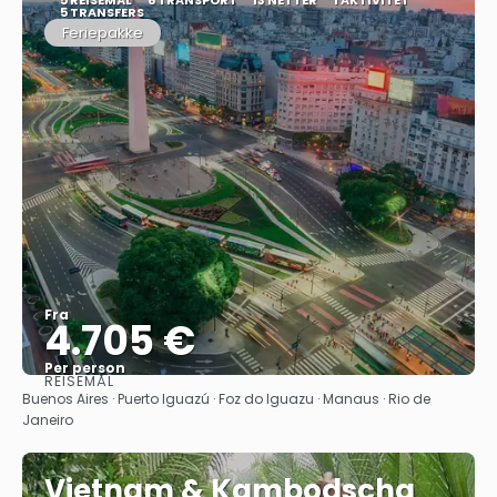
5 TRANSFERS
Feriepakke
Fra
4.705 €
Per person
REISEMÅL
Se
Buenos Aires · Puerto Iguazú · Foz do Iguazu · Manaus · Rio de
Janeiro
Vietnam & Kambodscha