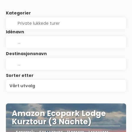
Kategorier
Idénavn
Destinasjonsnavn
Sorter etter
Vårt utvalg
Amazon Ecopark Lodge
Kurztour (3 Nächte)
5 REISEMÅL
6 TRANSPORT
13 NETTER
1 AKTIVITET