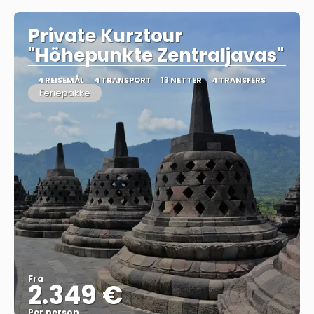
Private Kurztour
"Höhepunkte Zentraljavas"
4 REISEMÅL
4 TRANSPORT
13 NETTER
4 TRANSFERS
Feriepakke
Fra
2.349 €
Per person