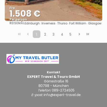
Fra
1.508 €
Per person
REISEMÅL
Edinburgh · Inverness · Thurso · Fort William · Glasgow
Se
1
2
3
4
5
Kontakt
EXPERT Travel & Tours GmbH
Görrestraße 16
80798 - München
Telefon:
089-2724505
E-post:
info@expert-travel.de