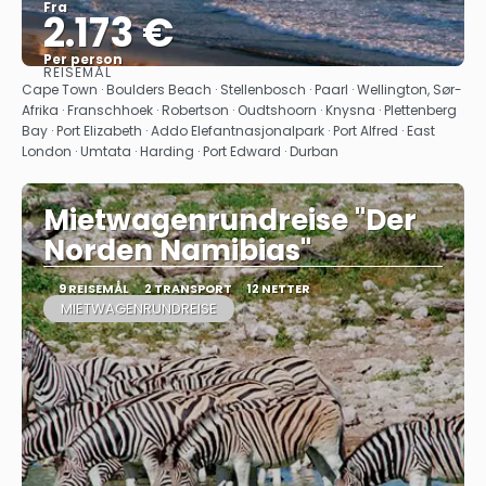
Fra
2.173 €
Per person
REISEMÅL
Se
Cape Town · Boulders Beach · Stellenbosch · Paarl · Wellington, Sør-
Afrika · Franschhoek · Robertson · Oudtshoorn · Knysna · Plettenberg
Bay · Port Elizabeth · Addo Elefantnasjonalpark · Port Alfred · East
London · Umtata · Harding · Port Edward · Durban
Mietwagenrundreise "Der
Norden Namibias"
9 REISEMÅL
2 TRANSPORT
12 NETTER
MIETWAGENRUNDREISE