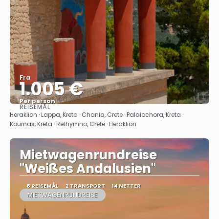
Fra
1.005 €
Per person
REISEMÅL
Se
Heraklion · Lappa, Kreta · Chania, Crete · Palaiochora, Kreta ·
Kournas, Kreta · Rethymno, Crete · Heraklion
Mietwagenrundreise
"Weißes Andalusien"
8 REISEMÅL
2 TRANSPORT
14 NETTER
MIETWAGENRUNDREISE