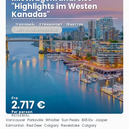
"Highlights im Westen
Kanadas"
11 REISEMÅL
2 TRANSPORT
15 NETTER
MIETWAGENRUNDREISE
Fra
2.717 €
Per person
REISEMÅL
Se
Vancouver · Parksville · Whistler · Sun Peaks · Blå Elv · Jasper ·
Edmonton · Red Deer · Calgary · Revelstoke · Calgary