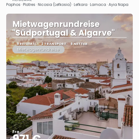
Se
Paphos · Platres · Nicosia (Lefkosia) · Lefkara · Larnaca · Ayia Napa
Mietwagenrundreise
"Südportugal & Algarve"
9 REISEMÅL
2 TRANSPORT
8 NETTER
Mietwagenrundreise
Fra