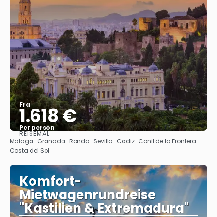
Fra
1.618 €
Per person
REISEMÅL
Se
Malaga · Granada · Ronda · Sevilla · Cadiz · Conil de la Frontera ·
Costa del Sol
Komfort-
Mietwagenrundreise
"Kastilien & Extremadura"