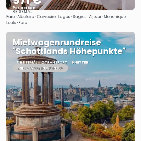
971 €
Per person
REISEMÅL
Se
Faro · Albufeira · Carvoeiro · Lagos · Sagres · Aljezur · Monchique ·
Loule · Faro
Mietwagenrundreise
"Schottlands Höhepunkte"
5 REISEMÅL
2 TRANSPORT
9 NETTER
MIETWAGENRUNDREISE