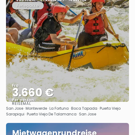
Feriepakke
Fra
3.660 €
Per person
REISEMÅL
Se
San Jose · Monteverde · La Fortuna · Boca Tapada · Puerto Viejo
Sarapiqui · Puerto Viejo De Talamanca · San Jose
Mietwagenrundreise