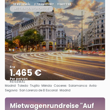
10 REISEMÅL
2 TRANSPORT
11 NETTER
MIETWAGENRUNDREISE
Fra
1.465 €
Per person
REISEMÅL
Se
Madrid · Toledo · Trujillo · Mérida · Caceres‎ · Salamanca · Avila ·
Segovia · San Lorenzo de El Escorial · Madrid
Mietwagenrundreise "Auf