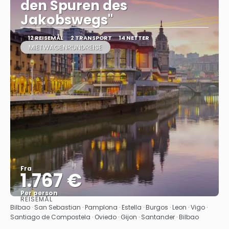
den Spuren des
Jakobswegs"
12 REISEMÅL
2 TRANSPORT
14 NETTER
MIETWAGENRUNDREISE
Fra
1.767 €
Per person
REISEMÅL
Se
Bilbao · San Sebastian · Pamplona · Estella · Burgos · Leon · Vigo ·
Santiago de Compostela · Oviedo · Gijon · Santander · Bilbao