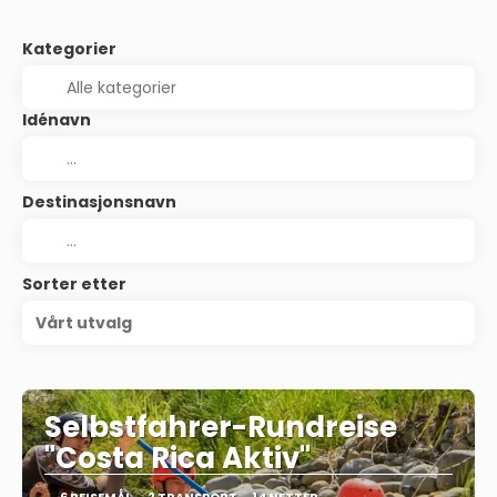
Kategorier
Idénavn
Destinasjonsnavn
Sorter etter
Vårt utvalg
Selbstfahrer-Rundreise
"Costa Rica Aktiv"
6 REISEMÅL
2 TRANSPORT
14 NETTER