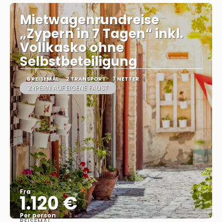
Mietwagenrundreise
„Zypern in 7 Tagen“ inkl.
Vollkasko ohne
Selbstbeteiligung
6 REISEMÅL
2 TRANSPORT
7 NETTER
ZYPERN AUF EIGENE FAUST
Fra
1.120 €
Per person
REISEMÅL