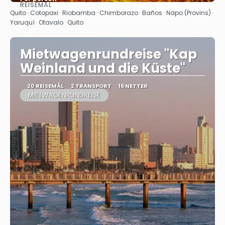
REISEMÅL
Se
Quito · Cotopaxi · Riobamba · Chimborazo · Baños · Napo (Provins) ·
Yaruquí · Otavalo · Quito
Mietwagenrundreise "Kap
Weinland und die Küste"
20 REISEMÅL
2 TRANSPORT
16 NETTER
MIETWAGENRUNDREISE