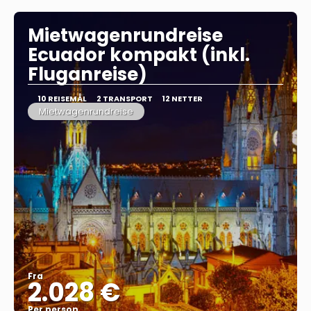
Mietwagenrundreise
Ecuador kompakt (inkl.
Fluganreise)
10 REISEMÅL
2 TRANSPORT
12 NETTER
Mietwagenrundreise
Fra
2.028 €
Per person