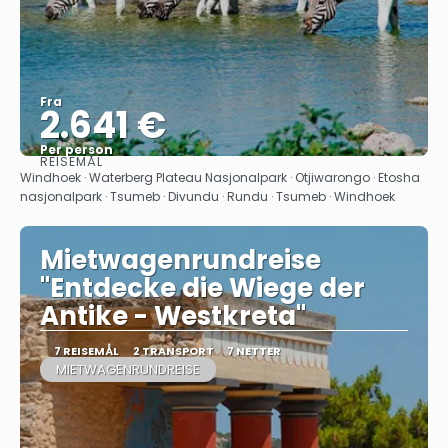
Fra
2.641 €
Per person
REISEMÅL
Se
Windhoek · Waterberg Plateau Nasjonalpark · Otjiwarongo · Etosha
nasjonalpark · Tsumeb · Divundu · Rundu · Tsumeb · Windhoek
Mietwagenrundreise
"Entdecke die Wiege der
Antike - Westkreta"
7 REISEMÅL
2 TRANSPORT
7 NETTER
MIETWAGENRUNDREISE