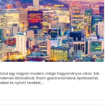
d, Szöul egy nagyon modern, mégis hagyományos város. Sok
rdemes látnivalóval, finom gasztronómiával, építészettel,
ekkel és nyitott terekkel.
ros egy természetes medencében fekszik, körülötte a Hanbuk-
nyújtanak, ami Szöul egyik fő vonzereje. Mint Korea
A legfontosabbak közé tartozik a Gyeongbok-gung, a
, amelyek a koreai dinasztiák királyi családtagjainak és a