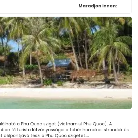
Maradjon innen:
lálható a Phu Quoc sziget (vietnamiul Phu Quoc). A
nban fő turista látványosságai a fehér homokos strandok és
út célpontjává teszi a Phu Quoc szigetet.