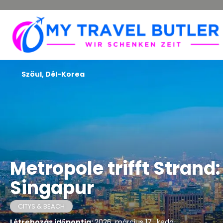
Szöul, Dél-Korea
Metropole trifft Strand
Singapur
CITYS & BEACH
Létrehozás időpontja:
2026. március 17., kedd