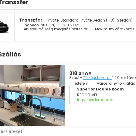
Transzfer
hizmusnak, Korea domináns buddhista ágának szenteltek. A vá
mplom. A városban számos park található, és a városközpont kör
t.
Transzfer
- Private: Standard Private Sedan (1-3) (Szedán)
s színes, hagyományos és modern - Szöul sosem unalmas.
Incheon Intl (ICN)
318 STAY
Átvételi idő: Még megerősítésre vár
Maximum várakozási i
Szállás
318 STAY
Szöul -
Térképet mutat
> 2,0 km táv
étterem
Városra nyíló kilátás
Superior Double Room
REGGELIVEL
Ingyenes lemondás
részleteket