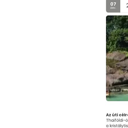
07
dec.
Az úti célr
Thaiföldi-
a kristályt