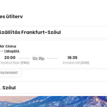
es útiterv
Szállítás Frankfurt-Szöul
Air China
1 Megálló
20:00
16:35
12ó 35p
Frankfurt Main
(FRA)
Incheon Intl
(ICN)
részleteket
1.
Szöul