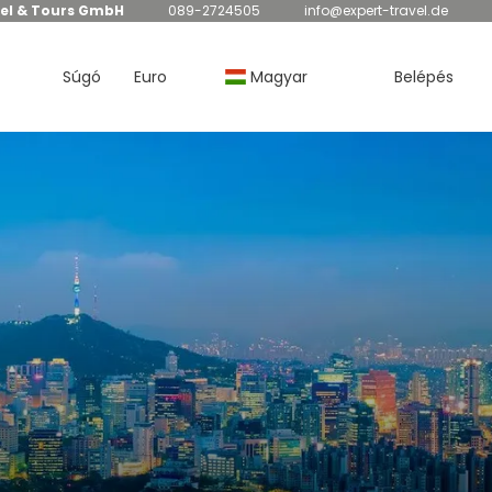
el & Tours GmbH
089-2724505
info@expert-travel.de
Súgó
Euro
Magyar
Belépés