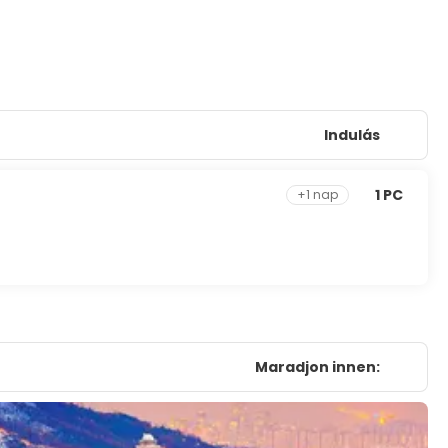
Indulás
1 PC
+1 nap
Maradjon innen: