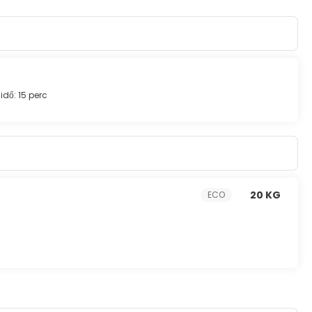
dő: 15 perc
20 KG
ECO