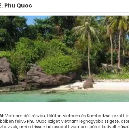
2.
Phu Quoc
ól:
Vietnam déli részén, félúton Vietnam és Kambodzsa között ta
öbölben fekvő Phu Quoc sziget Vietnam legnagyobb szigete, azo
iszta vizek, ami a frissen házasodott vietnami párok kedvelt nász