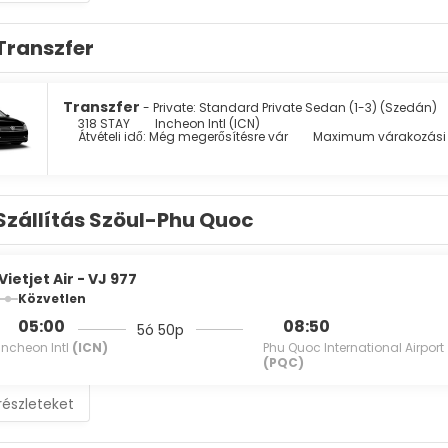
Transzfer
Transzfer
- Private: Standard Private Sedan (1-3) (Szedán)
318 STAY
Incheon Intl (ICN)
Átvételi idő: Még megerősítésre vár
Maximum várakozási i
Szállítás Szöul-Phu Quoc
Vietjet Air - VJ 977
Közvetlen
05:00
08:50
5ó 50p
Incheon Intl
(ICN)
Phu Quoc International Airport
(PQC)
részleteket