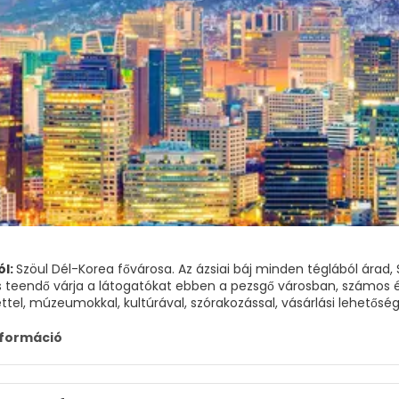
ól:
Szöul Dél-Korea fővárosa. Az ázsiai báj minden téglából ára
és teendő várja a látogatókat ebben a pezsgő városban, számos é
ettel, múzeumokkal, kultúrával, szórakozással, vásárlási lehetőség
folyó két különálló részre osztja Szöult, északra és délre. A vá
nformáció
 egy sor domb húzódik, amelyek lenyűgöző természeti szépséget 
nak ősi székhelye, számos palota és erőd található a városban. 
gung és a Deoksu-gung. Számos templom és szentély is található