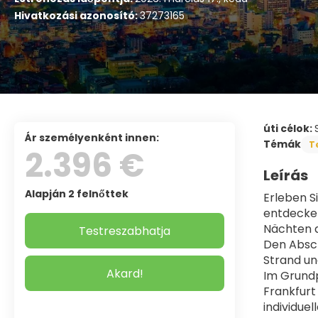
Hivatkozási azonosító:
37273165
úti célok:
ár személyenként innen:
Témák
T
2.396 €
Leírás
Alapján 2 felnőttek
Erleben S
entdecken
Nächten a
Testreszabhatja
Den Absch
Strand un
Akard!
Im Grundp
Frankfurt
individu