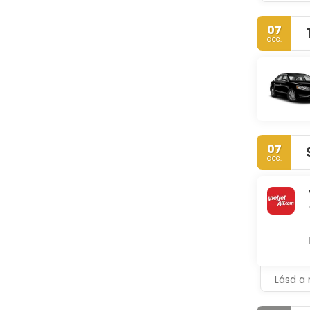
07
dec.
07
dec.
Lásd a 