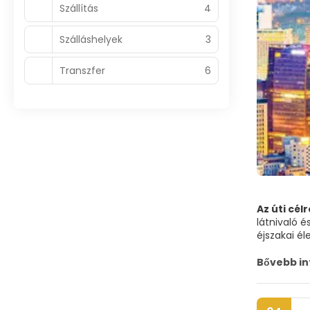
Szállítás
4
Szálláshelyek
3
Transzfer
6
Az úti célr
látnivaló 
éjszakai él
A Hangang 
Bővebb i
hegység és
királyságá
Changdeok-