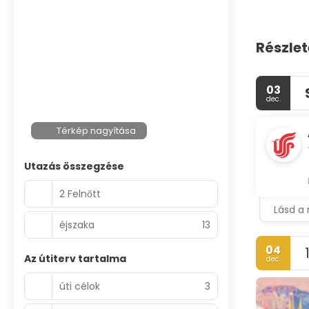
Részlet
03
dec.
Térkép nagyítása
Utazás összegzése
2 Felnőtt
Lásd a 
éjszaka
13
04
Az útiterv tartalma
dec.
úti célok
3