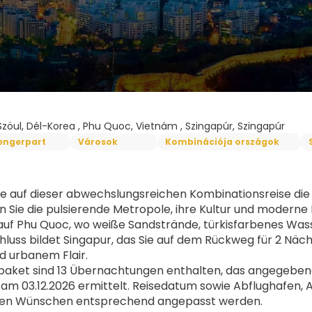
Szöul, Dél-Korea , Phu Quoc, Vietnám , Szingapúr, Szingapúr
engerpart
Városok
Kombinációja országok
ie auf dieser abwechslungsreichen Kombinationsreise die Vie
 Sie die pulsierende Metropole, ihre Kultur und moderne 
uf Phu Quoc, wo weiße Sandstrände, türkisfarbenes Wass
luss bildet Singapur, das Sie auf dem Rückweg für 2 Näch
d urbanem Flair.
aket sind 13 Übernachtungen enthalten, das angegebene 
 am 03.12.2026 ermittelt. Reisedatum sowie Abflughafen, 
ellen Wünschen entsprechend angepasst werden.