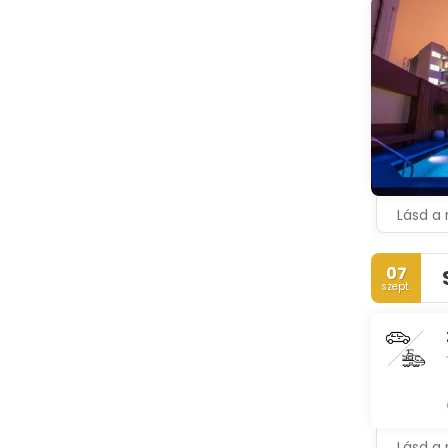
Lásd a 
07
szept.
Lásd a 