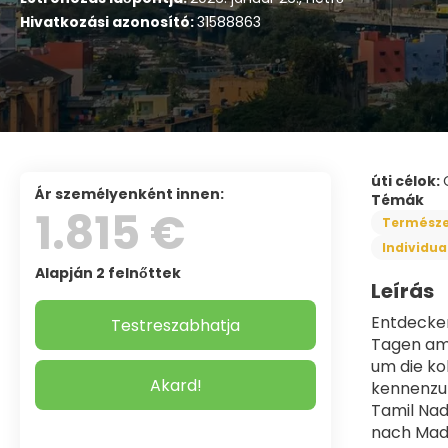
Hivatkozási azonosító:
31588863
úti célok:
ár személyenként innen:
Témák
1.815 €
Természe
Individua
Alapján 2 felnőttek
Leírás
Entdecken
Testreszabhatja
Tagen am 
um die ko
Akard!
kennenzul
Tamil Nad
nach Madu