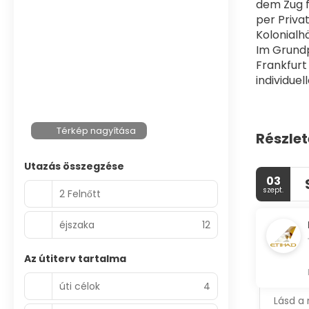
dem Zug f
per Priva
Kolonial
Im Grundp
Frankfurt
individue
Térkép nagyítása
Részlet
Utazás összegzése
03
szept.
2 Felnőtt
éjszaka
12
Az útiterv tartalma
úti célok
4
Lásd a 