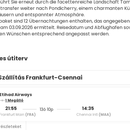
ührt Sie erneut durch die facettenreiche Landschaft Tami
ttransfer weiter nach Pondicherry, einem charmanten Küs
häusern und entspannter Atmosphäre.
aket sind 12 Übernachtungen enthalten, das angegebene 
 am 03.09.2026 ermittelt. Reisedatum und Abflughafen so
llen Wünschen entsprechend angepasst werden. 
es útiterv
Szállítás Frankfurt-Csennai
Etihad Airways
1 Megálló
21:55
14:35
13ó 10p
Frankfurt Main
(FRA)
Chennai Intl
(MAA)
részleteket