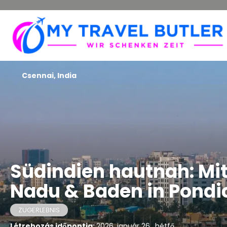
Csennai, India
Südindien hautnah: Mi
Nadu & Baden in Pondi
ZUGERLEBNIS
Létrehozás időpontja:
2026. január 26., hétfő