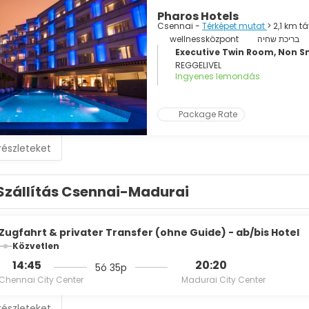
Pharos Hotels
Csennai -
Térképet mutat
> 2,1 km t
wellnessközpont
בריכת שחיה
Executive Twin Room, Non 
REGGELIVEL
Ingyenes lemondás
Package Rate
részleteket
Szállítás Csennai-Madurai
Zugfahrt & privater Transfer (ohne Guide) - ab/bis Hotel
Közvetlen
14:45
20:20
5ó 35p
Chennai City Center
Madurai City Center
részleteket