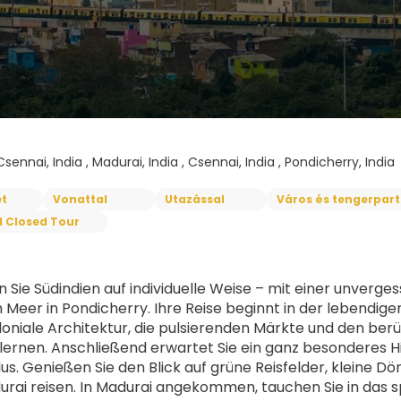
Csennai, India , Madurai, India , Csennai, India , Pondicherry, India
t
Vonattal
Utazással
Város és tengerpart
l Closed Tour
 Sie Südindien auf individuelle Weise – mit einer unverge
Meer in Pondicherry. Ihre Reise beginnt in der lebendige
loniale Architektur, die pulsierenden Märkte und den ber
ernen. Anschließend erwartet Sie ein ganz besonderes Hig
us. Genießen Sie den Blick auf grüne Reisfelder, kleine 
rai reisen. In Madurai angekommen, tauchen Sie in das spi