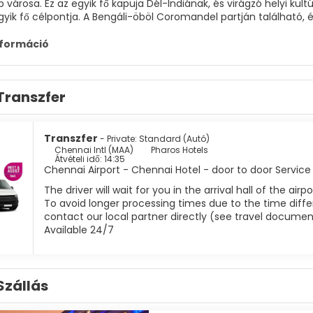
városa. Ez az egyik fő kapuja Dél-Indiának, és virágzó helyi kultú
gyik fő célpontja. A Bengáli-öböl Coromandel partján található, 
k bármely önkormányzatban.
nformáció
yszerre ortodox és modern kozmopolita város; a város kultúrája
, zene, tánc és minden más Tamilnadu művészeti formája itt növ
snak, a gyorsételeknek és a szűrt kaapinak. Ez a papok és tem
Transzfer
ókig terjed. A zene klasszikus és nyugati, a városban növekvő éjs
Transzfer
- Private: Standard (Autó)
Chennai Intl (MAA)
Pharos Hotels
Átvételi idő: 14:35
Chennai Airport - Chennai Hotel - door to door Service
The driver will wait for you in the arrival hall of the ai
To avoid longer processing times due to the time differ
contact our local partner directly (see travel documen
Available 24/7
Szállás