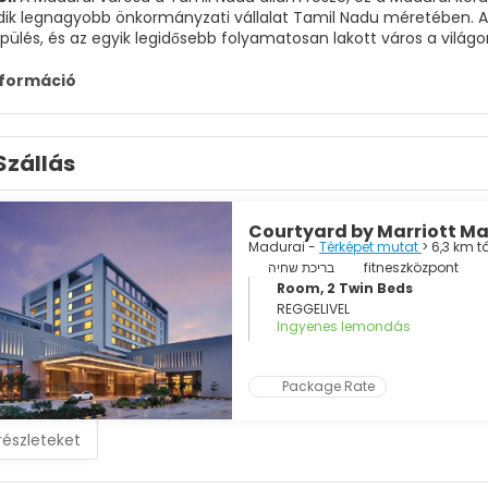
ik legnagyobb önkormányzati vállalat Tamil Nadu méretében. A Va
pülés, és az egyik legidősebb folyamatosan lakott város a világo
gy kulturális örökséget mutat, amelyet olyan nevezetességek 
nformáció
a. Bár egy másik vonzó turista kétségtelenül a Tirukalyanam feszt
artanak 10 napig, és évente egymillió látogatót vonz.
Szállás
Courtyard by Marriott M
Madurai -
Térképet mutat
> 6,3 km 
בריכת שחיה
fitneszközpont
Room, 2 Twin Beds
REGGELIVEL
Ingyenes lemondás
Package Rate
részleteket