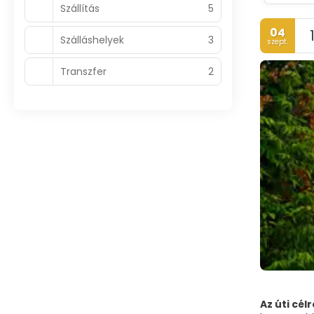
Szállítás
5
04
Szálláshelyek
3
szept.
Transzfer
2
Az úti célr