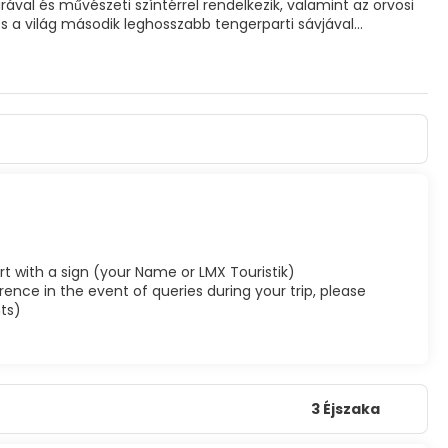
rával és művészeti színtérrel rendelkezik, valamint az orvosi
és a világ második leghosszabb tengerparti sávjával
 tükrözi annak sokszínű lakosságát. A hagyományos
ekszik és virágzik. Az ételek egyedülálló keveréke a
plomok földje. Az építészet az ősi templomoktól a modern
zakai élethez.
rport with a sign (your Name or LMX Touristik)
ence in the event of queries during your trip, please
ts)
3 Éjszaka