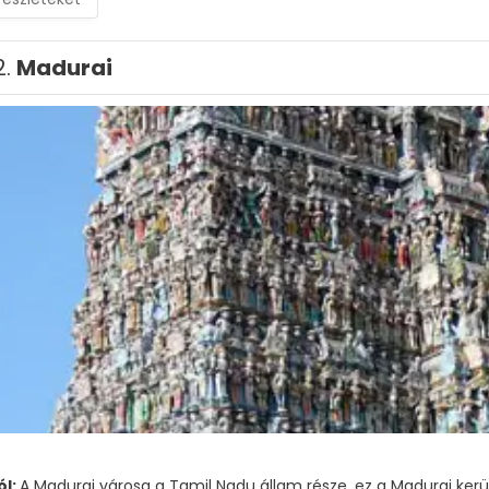
2.
Madurai
ól:
A Madurai városa a Tamil Nadu állam része, ez a Madurai kerü