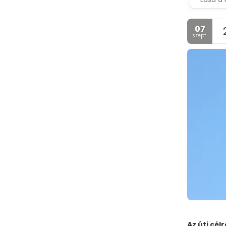
07
szept.
Az úti célr