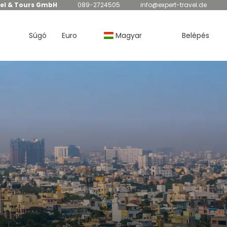
el & Tours GmbH
089-2724505
info@expert-travel.de
Súgó
Euro
Magyar
Belépés