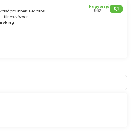
Nagyon jó
8,1
962
ávolságra innen: Belváros
fitneszközpont
Smoking