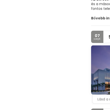
és a másod
fontos tele
A város na
Bővebb i
Nayak palot
májusban t
07
szept.
Lásd a 