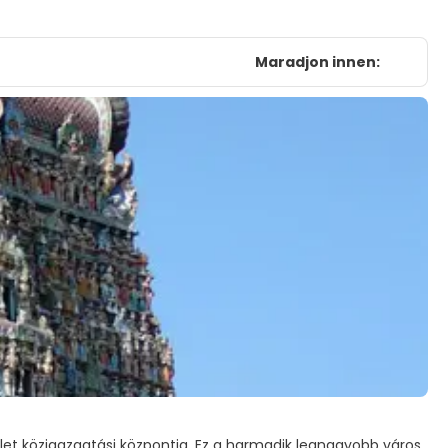
Maradjon innen:
let közigazgatási központja. Ez a harmadik legnagyobb város