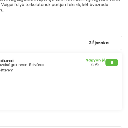
igai folyó torkolatának partján fekszik, két évezrede
n.
formáltak, mint a Meenakshi Amman templom és a Tirumalai
ivál (más néven a Chittirai fesztivál), amelyet április-
3 Éjszaka
adurai
Nagyon jó
9
2395
távolságra innen: Belváros
étterem