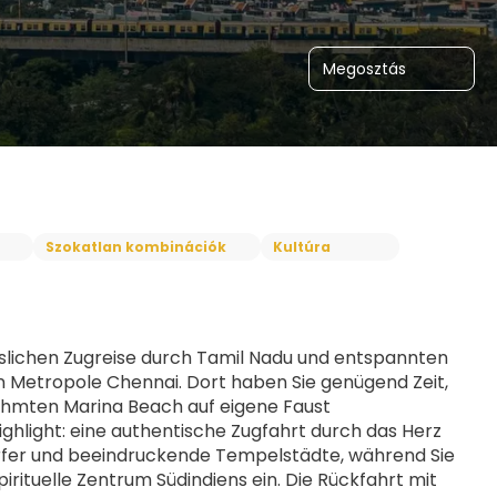
Megosztás
Szokatlan kombinációk
Kultúra
sslichen Zugreise durch Tamil Nadu und entspannten 
n Metropole Chennai. Dort haben Sie genügend Zeit, 
ühmten Marina Beach auf eigene Faust 
hlight: eine authentische Zugfahrt durch das Herz 
Dörfer und beeindruckende Tempelstädte, während Sie 
rituelle Zentrum Südindiens ein. Die Rückfahrt mit 