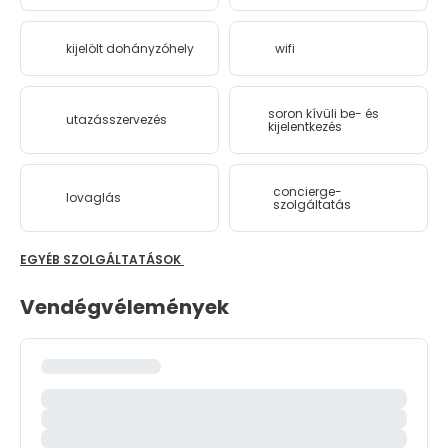
kijelölt dohányzóhely
wifi
soron kívüli be- és
utazásszervezés
kijelentkezés
concierge-
lovaglás
szolgáltatás
EGYÉB SZOLGÁLTATÁSOK
Vendégvélemények