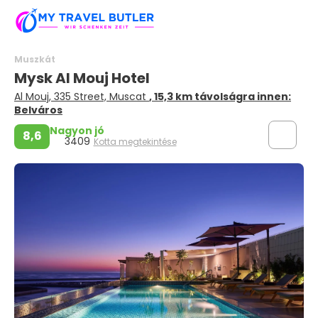
Muszkát
Mysk Al Mouj Hotel
Al Mouj, 335 Street, Muscat
, 15,3 km távolságra innen:
Belváros
Nagyon jó
8,6
3409
Kotta megtekintése