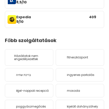
8,5/10
Expedia
409
9/10
Főbb szolgáltatások
Háziállatok nem
fitneszközpont
engedélyezettek
בריכת שחיה
ingyenes parkolás
éjjel-nappali recepció
mosoda
poggyászmegőrzés
kijelölt dohányzóhely