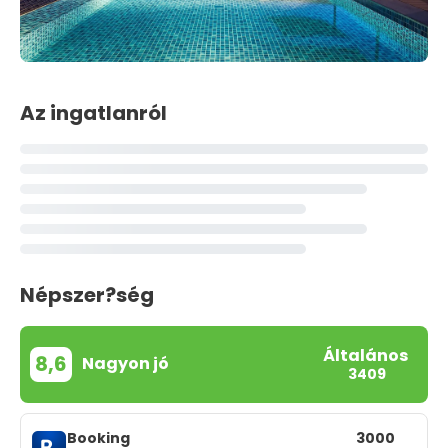
Az ingatlanról
Népszer?ség
Általános
8,6
Nagyon jó
3409
Booking
3000