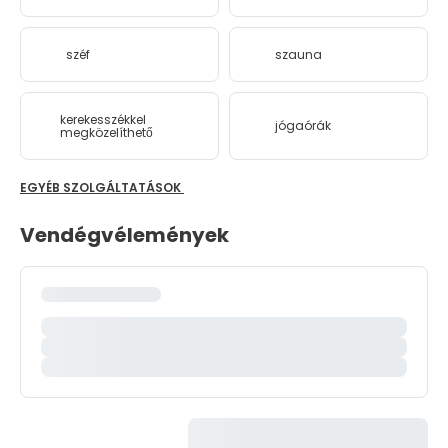
széf
szauna
kerekesszékkel
jógaórák
megközelíthető
EGYÉB SZOLGÁLTATÁSOK
Vendégvélemények