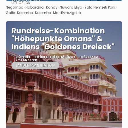
ÚTI CÉLOK
Megnézem
Negombo · Habarana · Kandy · Nuwara Eliya · Yala Nemzeti Park ·
Gallé · Kolombo · Kolombo · Maldív-szigetek
Rundreise-Kombination
"Höhepunkte Omans" &
Indiens "Goldenes Dreieck"
8 ÚTICÉL
3 KÖZLEKEDÉSI HÁLÓZAT
14 ÉJSZAKA
2 TRANSZFER
LÄNDERKOMBINATION