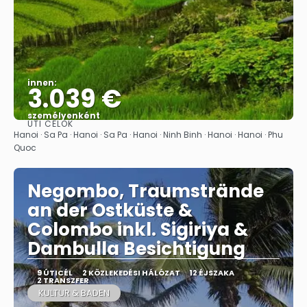
innen:
3.039 €
személyenként
ÚTI CÉLOK
Megnézem
Hanoi · Sa Pa · Hanoi · Sa Pa · Hanoi · Ninh Binh · Hanoi · Hanoi · Phu
Quoc
Negombo, Traumstrände
an der Ostküste &
Colombo inkl. Sigiriya &
Dambulla Besichtigung
9 ÚTICÉL
2 KÖZLEKEDÉSI HÁLÓZAT
12 ÉJSZAKA
2 TRANSZFER
KULTUR & BADEN