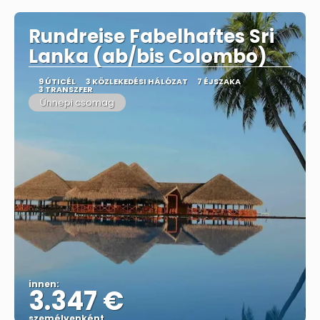
Rundreise Fabelhaftes Sri
Lanka (ab/bis Colombo)
9 ÚTICÉL
3 KÖZLEKEDÉSI HÁLÓZAT
7 ÉJSZAKA
3 TRANSZFER
Ünnepi csomag
innen:
3.347 €
személyenként