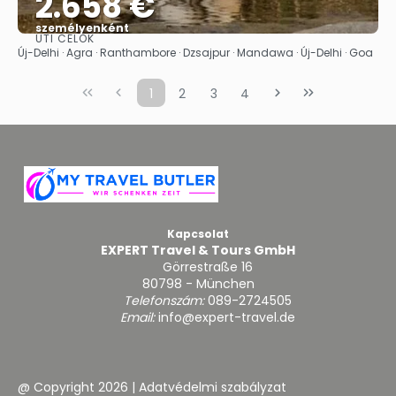
2.658 €
személyenként
ÚTI CÉLOK
Megnézem
Új-Delhi · Agra · Ranthambore · Dzsajpur · Mandawa · Új-Delhi · Goa
1
2
3
4
Kapcsolat
EXPERT Travel & Tours GmbH
Görrestraße 16
80798 - München
Telefonszám:
089-2724505
Email:
info@expert-travel.de
@ Copyright 2026
|
Adatvédelmi szabályzat