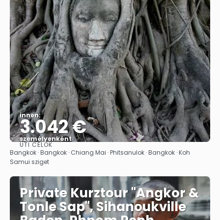
innen:
3.042 €
személyenként
ÚTI CÉLOK
Megnézem
Bangkok · Bangkok · Chiang Mai · Phitsanulok · Bangkok · Koh
Samui sziget
Private Kurztour "Angkor &
Tonle Sap", Sihanoukville