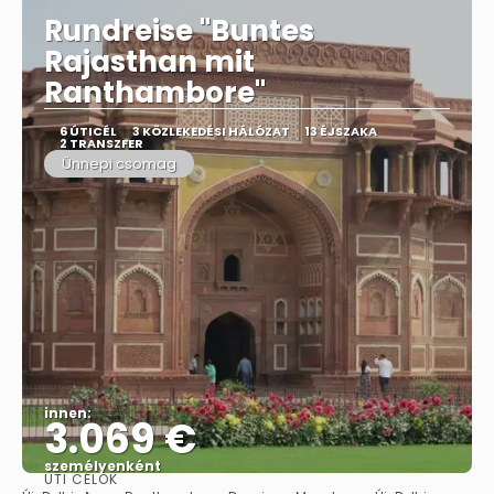
Rundreise "Buntes
Rajasthan mit
Ranthambore"
6 ÚTICÉL
3 KÖZLEKEDÉSI HÁLÓZAT
13 ÉJSZAKA
2 TRANSZFER
Ünnepi csomag
innen:
3.069 €
személyenként
ÚTI CÉLOK