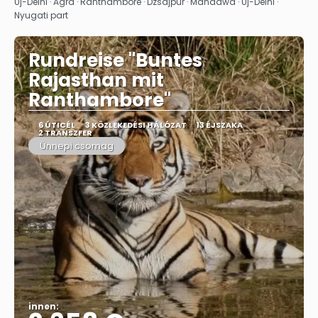
Megnézem
Új-Delhi · Agra · Ranthambore · Dzsajpur · Mandawa · Új-Delhi ·
Nyugati part
Rundreise "Buntes
Rajasthan mit
Ranthambore"
6 ÚTICÉL
3 KÖZLEKEDÉSI HÁLÓZAT
13 ÉJSZAKA
2 TRANSZFER
Ünnepi csomag
innen: