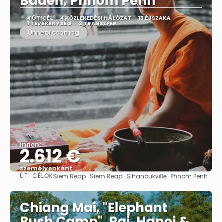
Baden, Phnom Penh
4 ÚTICÉL
4 KÖZLEKEDÉSI HÁLÓZAT
13 ÉJSZAKA
1 TEVÉKENYSÉG
3 TRANSZFER
Ünnepi csomag
innen:
2.612 €
személyenként
ÚTI CÉLOK
Siem Reap · Siem Reap · Sihanoukville · Phnom Penh
Megnézem
Chiang Mai, "Elephant
Bush Camp", Pai, Hanoi &