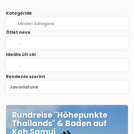
Kategóriák
Ötlet neve
Ideális úti cél
Rendezés szerint
Javaslatunk
Rundreise "Höhepunkte
Thailands" & Baden auf
Koh Samui