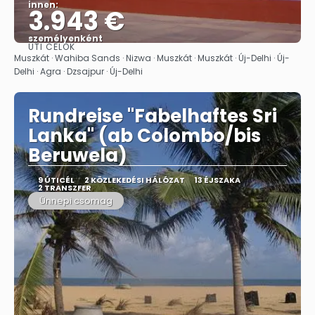
innen:
3.943 €
személyenként
ÚTI CÉLOK
Megnézem
Muszkát · Wahiba Sands · Nizwa · Muszkát · Muszkát · Új-Delhi · Új-
Delhi · Agra · Dzsajpur · Új-Delhi
Rundreise "Fabelhaftes Sri
Lanka" (ab Colombo/bis
Beruwela)
9 ÚTICÉL
2 KÖZLEKEDÉSI HÁLÓZAT
13 ÉJSZAKA
2 TRANSZFER
Ünnepi csomag