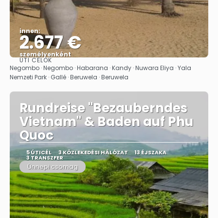
innen:
2.677 €
személyenként
ÚTI CÉLOK
Megnézem
Negombo · Negombo · Habarana · Kandy · Nuwara Eliya · Yala
Nemzeti Park · Gallé · Beruwela · Beruwela
Rundreise "Bezauberndes
Vietnam" & Baden auf Phu
Quoc
5 ÚTICÉL
3 KÖZLEKEDÉSI HÁLÓZAT
13 ÉJSZAKA
3 TRANSZFER
Ünnepi csomag