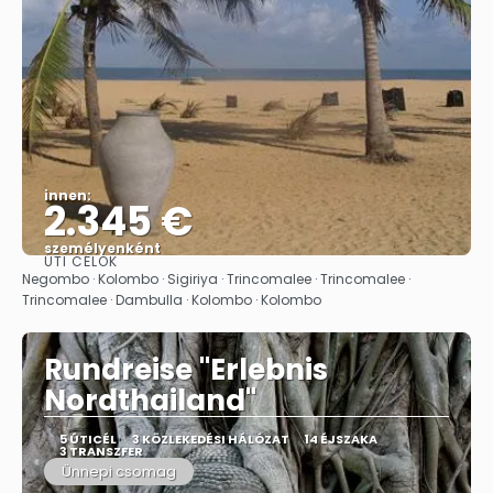
innen:
2.345 €
személyenként
ÚTI CÉLOK
Megnézem
Negombo · Kolombo · Sigiriya · Trincomalee · Trincomalee ·
Trincomalee · Dambulla · Kolombo · Kolombo
Rundreise "Erlebnis
Nordthailand"
5 ÚTICÉL
3 KÖZLEKEDÉSI HÁLÓZAT
14 ÉJSZAKA
3 TRANSZFER
Ünnepi csomag