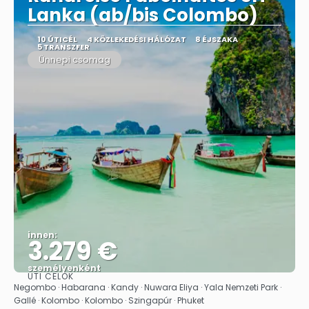
Lanka (ab/bis Colombo)
10 ÚTICÉL
4 KÖZLEKEDÉSI HÁLÓZAT
8 ÉJSZAKA
5 TRANSZFER
Ünnepi csomag
innen:
3.279 €
személyenként
ÚTI CÉLOK
Megnézem
Negombo · Habarana · Kandy · Nuwara Eliya · Yala Nemzeti Park ·
Gallé · Kolombo · Kolombo · Szingapúr · Phuket