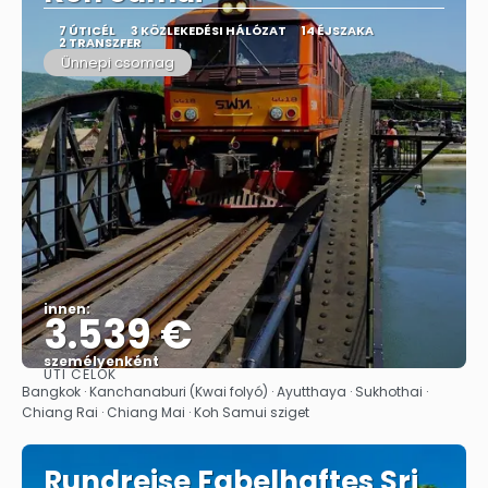
7 ÚTICÉL
3 KÖZLEKEDÉSI HÁLÓZAT
14 ÉJSZAKA
2 TRANSZFER
Ünnepi csomag
innen:
3.539 €
személyenként
ÚTI CÉLOK
Megnézem
Bangkok · Kanchanaburi (Kwai folyó) · Ayutthaya · Sukhothai ·
Chiang Rai · Chiang Mai · Koh Samui sziget
Rundreise Fabelhaftes Sri