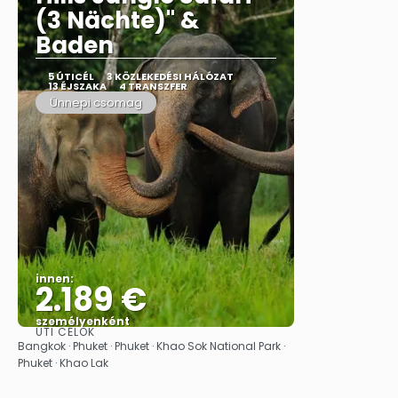
(3 Nächte)" &
Baden
5 ÚTICÉL
3 KÖZLEKEDÉSI HÁLÓZAT
13 ÉJSZAKA
4 TRANSZFER
Ünnepi csomag
innen:
2.189 €
személyenként
ÚTI CÉLOK
Megnézem
Bangkok · Phuket · Phuket · Khao Sok National Park ·
Phuket · Khao Lak