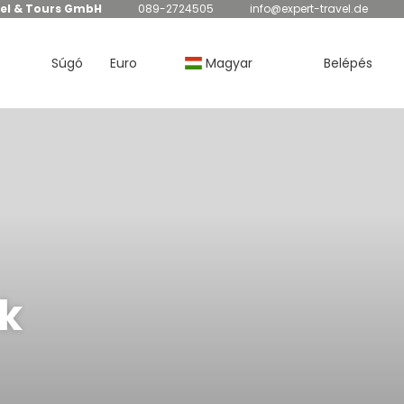
el & Tours GmbH
089-2724505
info@expert-travel.de
Súgó
Euro
Magyar
Belépés
k