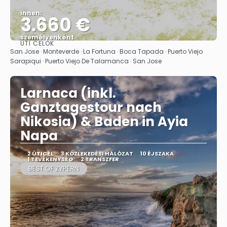
innen:
3.660 €
személyenként
ÚTI CÉLOK
Megnézem
San Jose · Monteverde · La Fortuna · Boca Tapada · Puerto Viejo
Sarapiqui · Puerto Viejo De Talamanca · San Jose
Larnaca (inkl.
Ganztagestour nach
Nikosia) & Baden in Ayia
Napa
2 ÚTICÉL
3 KÖZLEKEDÉSI HÁLÓZAT
10 ÉJSZAKA
1 TEVÉKENYSÉG
2 TRANSZFER
BEST OF ZYPERN