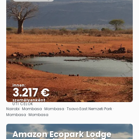
innen:
3.217 €
személyenként
ÚTI CÉLOK
Megnézem
Nairobi · Mombasa · Mombasa · Tsavo East Nemzeti Park ·
Mombasa · Mombasa
Amazon Ecopark Lodge