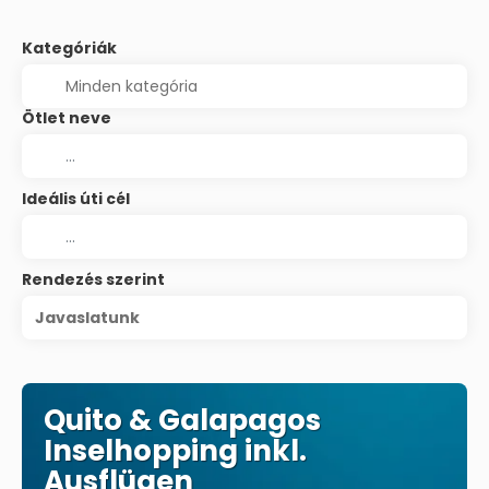
Kategóriák
Ötlet neve
Ideális úti cél
Rendezés szerint
Javaslatunk
Quito & Galapagos
Inselhopping inkl.
Ausflügen