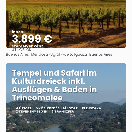
innen:
3.899 €
személyenként
ÚTI CÉLOK
Megnézem
Buenos Aires · Mendoza · Ugrál · Puerto Iguazú · Buenos Aires
Tempel und Safari im
Kulturdreieck inkl.
Ausflügen & Baden in
Trincomalee
4 ÚTICÉL
5 KÖZLEKEDÉSI HÁLÓZAT
13 ÉJSZAKA
2 TEVÉKENYSÉGEK
2 TRANSZFER