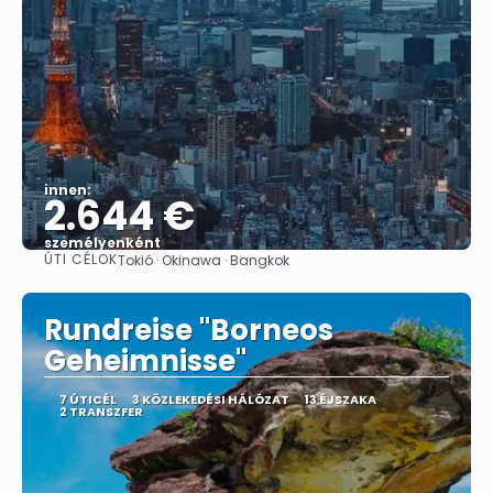
innen:
2.644 €
személyenként
ÚTI CÉLOK
Tokió · Okinawa · Bangkok
Megnézem
Rundreise "Borneos
Geheimnisse"
7 ÚTICÉL
3 KÖZLEKEDÉSI HÁLÓZAT
13 ÉJSZAKA
2 TRANSZFER