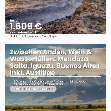
innen:
1.609 €
személyenként
ÚTI CÉLOK
Larnaca · Ayia Napa
Megnézem
Zwischen Anden, Wein &
Wasserfällen: Mendoza,
Salta, Iguazu, Buenos Aires
inkl. Ausflüge
5 ÚTICÉL
6 KÖZLEKEDÉSI HÁLÓZAT
13 ÉJSZAKA
2 TEVÉKENYSÉGEK
10 TRANSZFER
ARGENTINIENS KLASSIKER