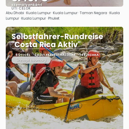
személyenként
ÚTI CÉLOK
Megnézem
Abu Dhabi · Kuala Lumpur · Kuala Lumpur · Taman Negara · Kuala
Lumpur · Kuala Lumpur · Phuket
Selbstfahrer-Rundreise
"Costa Rica Aktiv"
6 ÚTICÉL
2 KÖZLEKEDÉSI HÁLÓZAT
14 ÉJSZAKA
Ünnepi csomag