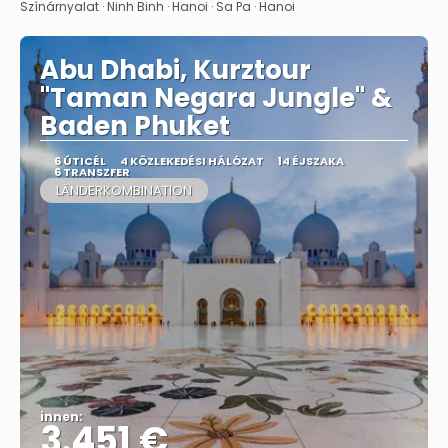
Színárnyalat · Ninh Binh · Hanoi · Sa Pa · Hanoi
Abu Dhabi, Kurztour
"Taman Negara Jungle" &
Baden Phuket
6 ÚTICÉL
4 KÖZLEKEDÉSI HÁLÓZAT
14 ÉJSZAKA
6 TRANSZFER
LÄNDERKOMBINATION
innen:
3.451 €