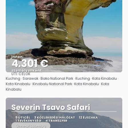
innen:
4.301 €
személyenként
ÚTI CÉLOK
Megnézem
Kuching · Sarawak · Bako National Park · Kuching · Kota Kinabalu ·
Kota Kinabalu · Kinabalu National Park · Kota Kinabalu · Kota
Kinabalu
Severin Tsavo Safari
5 ÚTICÉL
3 KÖZLEKEDÉSI HÁLÓZAT
12 ÉJSZAKA
1 TEVÉKENYSÉG
4 TRANSZFER
Ünnepi csomag