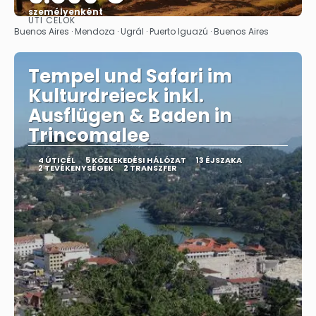
személyenként
ÚTI CÉLOK
Megnézem
Buenos Aires · Mendoza · Ugrál · Puerto Iguazú · Buenos Aires
Tempel und Safari im
Kulturdreieck inkl.
Ausflügen & Baden in
Trincomalee
4 ÚTICÉL
5 KÖZLEKEDÉSI HÁLÓZAT
13 ÉJSZAKA
2 TEVÉKENYSÉGEK
2 TRANSZFER