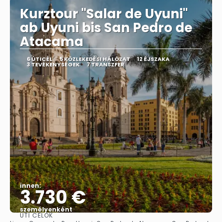
Kurztour "Salar de Uyuni"
ab Uyuni bis San Pedro de
Atacama
6 ÚTICÉL
5 KÖZLEKEDÉSI HÁLÓZAT
12 ÉJSZAKA
3 TEVÉKENYSÉGEK
7 TRANSZFER
innen:
3.730 €
személyenként
ÚTI CÉLOK