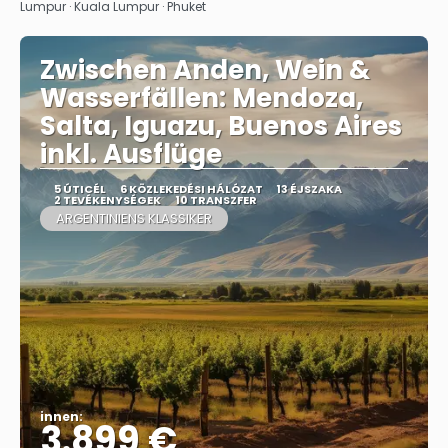
Lumpur · Kuala Lumpur · Phuket
Zwischen Anden, Wein &
Wasserfällen: Mendoza,
Salta, Iguazu, Buenos Aires
inkl. Ausflüge
5 ÚTICÉL
6 KÖZLEKEDÉSI HÁLÓZAT
13 ÉJSZAKA
2 TEVÉKENYSÉGEK
10 TRANSZFER
ARGENTINIENS KLASSIKER
innen:
3.899 €