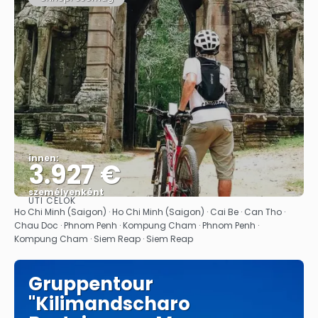
innen:
3.927 €
személyenként
ÚTI CÉLOK
Megnézem
Ho Chi Minh (Saigon) · Ho Chi Minh (Saigon) · Cai Be · Can Tho ·
Chau Doc · Phnom Penh · Kompung Cham · Phnom Penh ·
Kompung Cham · Siem Reap · Siem Reap
Gruppentour
"Kilimandscharo