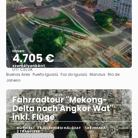
innen:
4.705 €
személyenként
ÚTI CÉLOK
Megnézem
Buenos Aires · Puerto Iguazú · Foz do Iguazú · Manaus · Rio de
Janeiro
Fahrradtour "Mekong-
Delta nach Angkor Wat"
inkl. Flüge
9 ÚTICÉL
2 KÖZLEKEDÉSI HÁLÓZAT
14 ÉJSZAKA
2 TRANSZFER
Ünnepi csomag