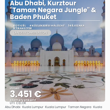
Abu Dhabi, Kurztour
"Taman Negara Jungle" &
Baden Phuket
6 ÚTICÉL
4 KÖZLEKEDÉSI HÁLÓZAT
14 ÉJSZAKA
6 TRANSZFER
LÄNDERKOMBINATION
innen:
3.451 €
személyenként
ÚTI CÉLOK
Megnézem
Abu Dhabi · Kuala Lumpur · Kuala Lumpur · Taman Negara · Kuala