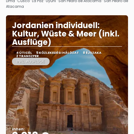
Megnézem
Lima · Cusco · La Paz · Uyuni · San Pedro de Atacama · San Pedro de
Atacama
Jordanien individuell:
Kultur, Wüste & Meer (inkl.
Ausflüge)
4 ÚTICÉL
5 KÖZLEKEDÉSI HÁLÓZAT
8 ÉJSZAKA
2 TRANSZFER
INKL. AUSFLÜGE
innen: