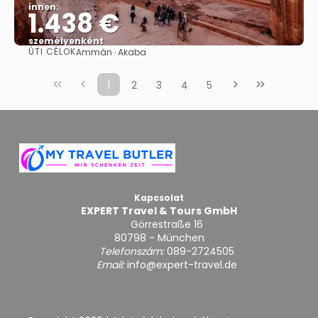
innen:
1.438 €
személyenként
ÚTI CÉLOK
Ammán · Akaba
Megnézem
1
2
3
4
5
Kapcsolat
EXPERT Travel & Tours GmbH
Görrestraße 16
80798 - München
Telefonszám:
089-2724505
Email:
info@expert-travel.de