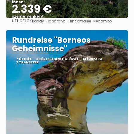
innen:
2.339 €
személyenként
ÚTI CÉLOK
Kandy · Habarana · Trincomalee · Negombo
Megnézem
Rundreise "Borneos
Geheimnisse"
7 ÚTICÉL
3 KÖZLEKEDÉSI HÁLÓZAT
13 ÉJSZAKA
2 TRANSZFER