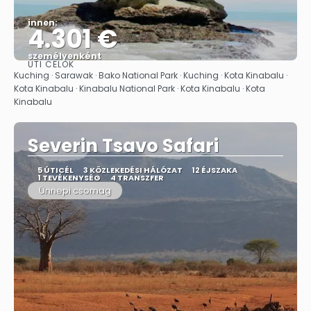
innen:
4.301 €
személyenként
ÚTI CÉLOK
Megnézem
Kuching · Sarawak · Bako National Park · Kuching · Kota Kinabalu ·
Kota Kinabalu · Kinabalu National Park · Kota Kinabalu · Kota
Kinabalu
Severin Tsavo Safari
5 ÚTICÉL
3 KÖZLEKEDÉSI HÁLÓZAT
12 ÉJSZAKA
1 TEVÉKENYSÉG
4 TRANSZFER
Ünnepi csomag