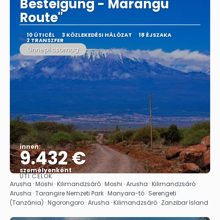
Besteigung - Marangu
Route"
10 ÚTICÉL
3 KÖZLEKEDÉSI HÁLÓZAT
18 ÉJSZAKA
2 TRANSZFER
Ünnepi csomag
innen:
9.432 €
személyenként
ÚTI CÉLOK
Megnézem
Arusha · Moshi · Kilimandzsáró · Moshi · Arusha · Kilimandzsáró ·
Arusha · Tarangire Nemzeti Park · Manyara-tó · Serengeti
(Tanzánia) · Ngorongoro · Arusha · Kilimandzsáró · Zanzibar Island