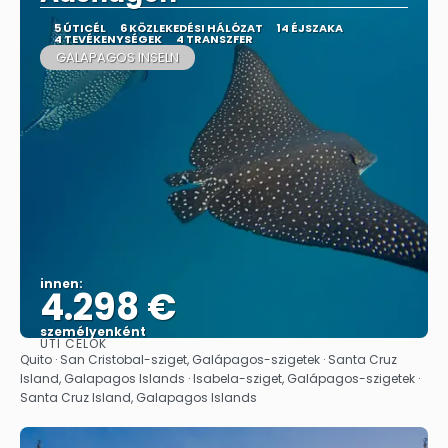
5 ÚTICÉL
6 KÖZLEKEDÉSI HÁLÓZAT
14 ÉJSZAKA
4 TEVÉKENYSÉGEK
4 TRANSZFER
GALAPAGOS INSELN
innen:
4.298 €
személyenként
ÚTI CÉLOK
Megnézem
Quito · San Cristobal-sziget, Galápagos-szigetek · Santa Cruz
Island, Galapagos Islands · Isabela-sziget, Galápagos-szigetek ·
Santa Cruz Island, Galapagos Islands