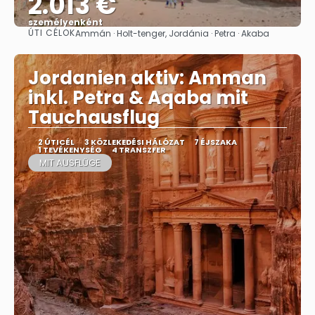
2.013 €
személyenként
ÚTI CÉLOK
Ammán · Holt-tenger, Jordánia · Petra · Akaba
Megnézem
Jordanien aktiv: Amman
inkl. Petra & Aqaba mit
Tauchausflug
2 ÚTICÉL
3 KÖZLEKEDÉSI HÁLÓZAT
7 ÉJSZAKA
1 TEVÉKENYSÉG
4 TRANSZFER
MIT AUSFLÜGE