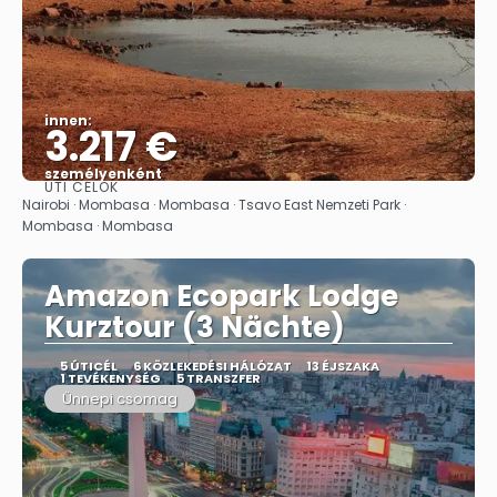
innen:
3.217 €
személyenként
ÚTI CÉLOK
Megnézem
Nairobi · Mombasa · Mombasa · Tsavo East Nemzeti Park ·
Mombasa · Mombasa
Amazon Ecopark Lodge
Kurztour (3 Nächte)
5 ÚTICÉL
6 KÖZLEKEDÉSI HÁLÓZAT
13 ÉJSZAKA
1 TEVÉKENYSÉG
5 TRANSZFER
Ünnepi csomag