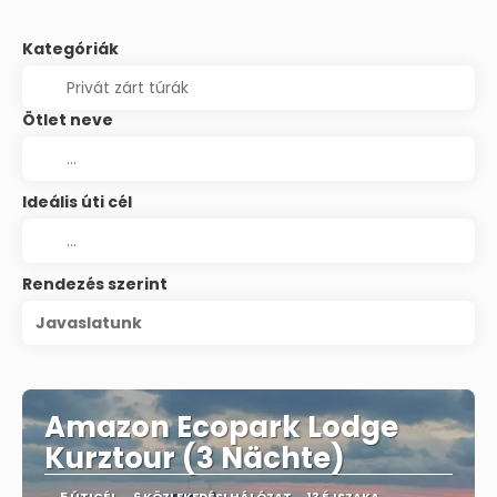
Kategóriák
Ötlet neve
Ideális úti cél
Rendezés szerint
Javaslatunk
Amazon Ecopark Lodge
Kurztour (3 Nächte)
5 ÚTICÉL
6 KÖZLEKEDÉSI HÁLÓZAT
13 ÉJSZAKA