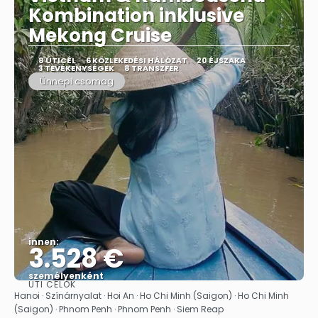
Kombination inklusive
Mekong Cruise
8 ÚTICÉL
6 KÖZLEKEDÉSI HÁLÓZAT
20 ÉJSZAKA
3 TEVÉKENYSÉGEK
8 TRANSZFER
Ünnepi csomag
innen:
3.528 €
személyenként
ÚTI CÉLOK
Megnézem
Hanoi · Színárnyalat · Hoi An · Ho Chi Minh (Saigon) · Ho Chi Minh
(Saigon) · Phnom Penh · Phnom Penh · Siem Reap