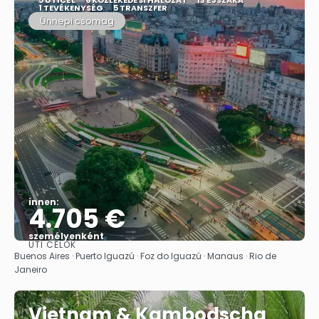
1 TEVÉKENYSÉG
5 TRANSZFER
Ünnepi csomag
innen:
4.705 €
személyenként
ÚTI CÉLOK
Megnézem
Buenos Aires · Puerto Iguazú · Foz do Iguazú · Manaus · Rio de
Janeiro
Vietnam & Kambodscha