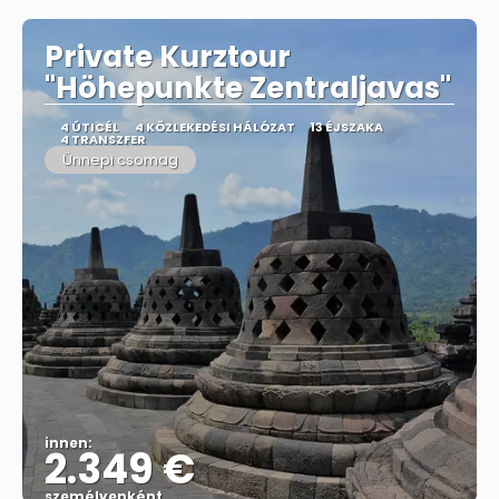
Private Kurztour
"Höhepunkte Zentraljavas"
4 ÚTICÉL
4 KÖZLEKEDÉSI HÁLÓZAT
13 ÉJSZAKA
4 TRANSZFER
Ünnepi csomag
innen:
2.349 €
személyenként