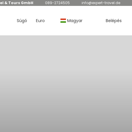
el & Tours GmbH
089-2724505
info@expert-travel.de
Súgó
Euro
Magyar
Belépés