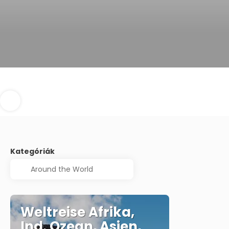
Kategóriák
Weltreise Afrika,
Ind. Ozean, Asien,