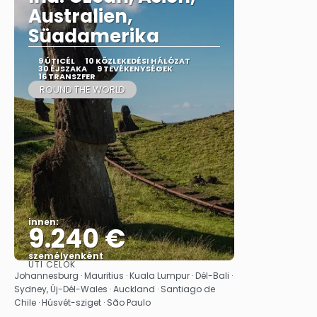
Australien,
Süadamerika
9 ÚTICÉL
10 KÖZLEKEDÉSI HÁLÓZAT
30 ÉJSZAKA
9 TEVÉKENYSÉGEK
16 TRANSZFER
ROUND THE WORLD
innen:
9.240 €
személyenként
ÚTI CÉLOK
Megnézem
Johannesburg · Mauritius · Kuala Lumpur · Dél-Bali ·
Sydney, Új-Dél-Wales · Auckland · Santiago de
Chile · Húsvét-sziget · São Paulo