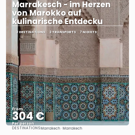
Marrakesch - im Herzen
von Marokko auf
kulinarische Entdecku
2 DESTINATIONS
2 TRANSPORTS
7 NIGHTS
From
304 €
Per person
DESTINATIONS
Marrakech · Marrakech
See