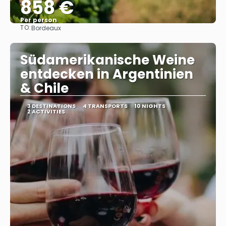
858 €
Per person
TO:
Bordeaux
See
Südamerikanische Weine
entdecken in Argentinien
& Chile
3 DESTINATIONS
4 TRANSPORTS
10 NIGHTS
2 ACTIVITIES