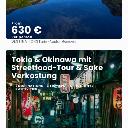
From
630 €
Per person
DESTINATIONS
Turin · Aosta · Geneva
See
Tokio & Okinawa mit
Streetfood-Tour & Sake
Verkostung
2 DESTINATIONS
3 TRANSPORTS
10 NIGHTS
3 ACTIVITIES