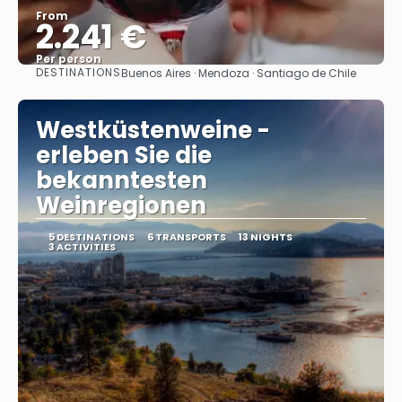
From
2.241 €
Per person
DESTINATIONS
Buenos Aires · Mendoza · Santiago de Chile
See
Westküstenweine -
erleben Sie die
bekanntesten
Weinregionen
5 DESTINATIONS
6 TRANSPORTS
13 NIGHTS
3 ACTIVITIES