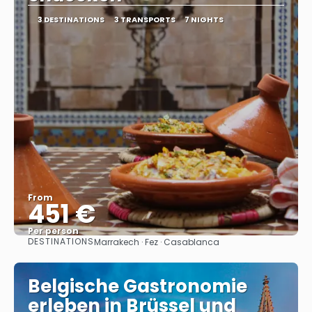
3 DESTINATIONS
3 TRANSPORTS
7 NIGHTS
From
451 €
Per person
DESTINATIONS
Marrakech · Fez · Casablanca
See
Belgische Gastronomie
erleben in Brüssel und