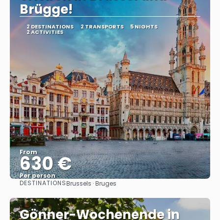
Brügge!
2 DESTINATIONS
2 TRANSPORTS
5 NIGHTS
2 ACTIVITIES
From
630 €
Per person
DESTINATIONS
Brussels · Bruges
See
Gönner-Wochenende in