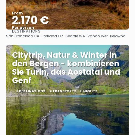
From
2.170 €
Per person
DESTINATIONS
See
San Francisco CA · Portland OR · Seattle WA · Vancouver · Kelowna
Citytrip, Natur & Winter in
den Bergen - kombinieren
Sie Turin, das Aostatal und
Genf
3 DESTINATIONS
4 TRANSPORTS
8 NIGHTS