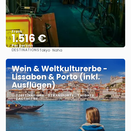
From
1.516 €
Per person
DESTINATIONS
Tokyo · Naha
See
Wein & Weltkulturerbe -
Lissabon & Porto (inkl.
Ausflügen)
2 DESTINATIONS
3 TRANSPORTS
7 NIGHTS
2 ACTIVITIES