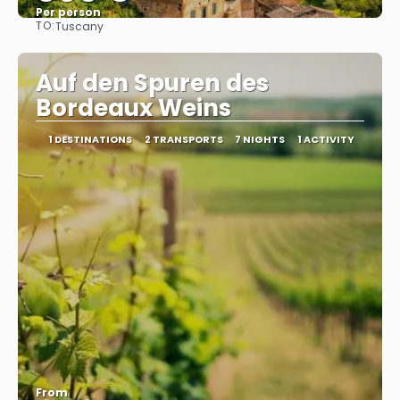
Per person
TO:
Tuscany
See
Auf den Spuren des
Bordeaux Weins
1 DESTINATIONS
2 TRANSPORTS
7 NIGHTS
1 ACTIVITY
From