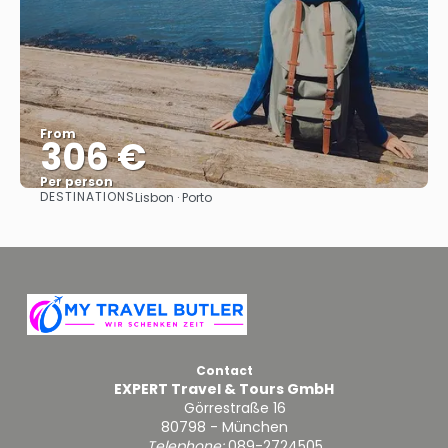
From
306 €
Per person
DESTINATIONS
Lisbon · Porto
See
Contact
EXPERT Travel & Tours GmbH
Görrestraße 16
80798 - München
Telephone:
089-2724505