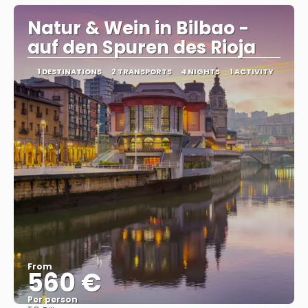
Natur & Wein in Bilbao -
auf den Spuren des Rioja
1 DESTINATIONS
2 TRANSPORTS
4 NIGHTS
1 ACTIVITY
From
560 €
Per person