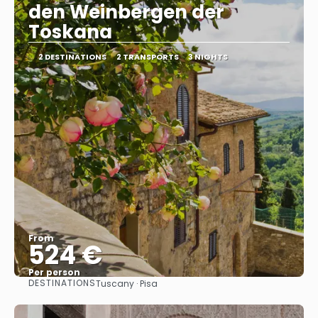
den Weinbergen der
Toskana
2 DESTINATIONS
2 TRANSPORTS
3 NIGHTS
From
524 €
Per person
DESTINATIONS
Tuscany · Pisa
See