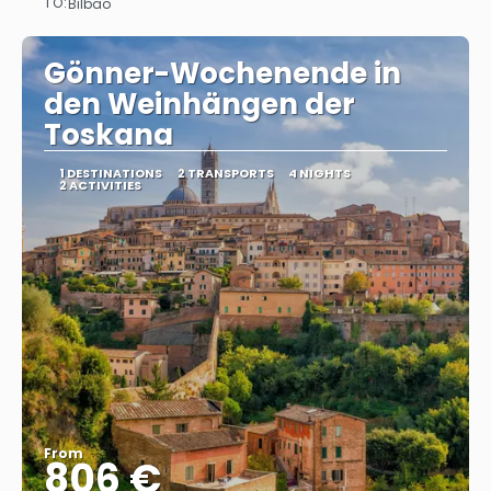
TO:
Bilbao
See
Gönner-Wochenende in
den Weinhängen der
Toskana
1 DESTINATIONS
2 TRANSPORTS
4 NIGHTS
2 ACTIVITIES
From
806 €