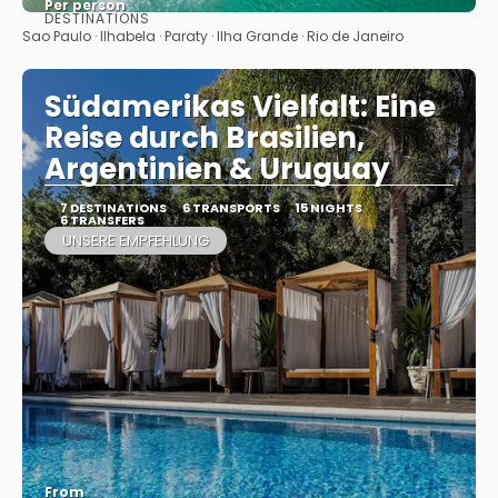
Per person
DESTINATIONS
See
Sao Paulo · Ilhabela · Paraty · Ilha Grande · Rio de Janeiro
Südamerikas Vielfalt: Eine
Reise durch Brasilien,
Argentinien & Uruguay
7 DESTINATIONS
6 TRANSPORTS
15 NIGHTS
6 TRANSFERS
UNSERE EMPFEHLUNG
From