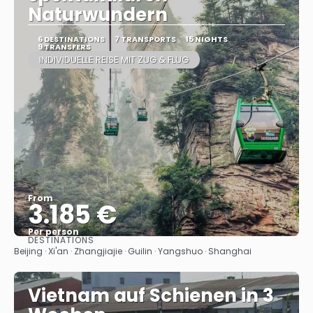
Naturwundern
6 DESTINATIONS
7 TRANSPORTS
15 NIGHTS
9 TRANSFERS
INDIVIDUELLE REISE MIT ZUG & FLUG
From
3.185 €
Per person
DESTINATIONS
See
Beijing · Xi'an · Zhangjiajie · Guilin · Yangshuo · Shanghai
Vietnam auf Schienen in 3