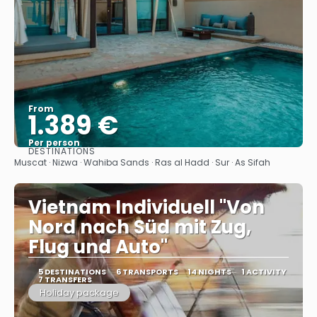
From
1.389 €
Per person
DESTINATIONS
See
Muscat · Nizwa · Wahiba Sands · Ras al Hadd · Sur · As Sifah
Vietnam Individuell "Von
Nord nach Süd mit Zug,
Flug und Auto"
5 DESTINATIONS
6 TRANSPORTS
14 NIGHTS
1 ACTIVITY
7 TRANSFERS
Holiday package