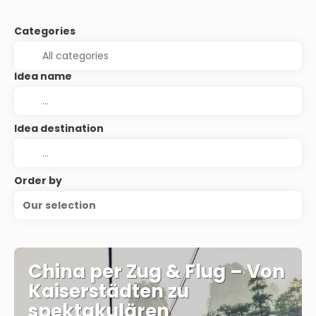
Categories
Idea name
Idea destination
Order by
Our selection
China per Zug & Flug – Von
Kaiserstädten zu
spektakulären