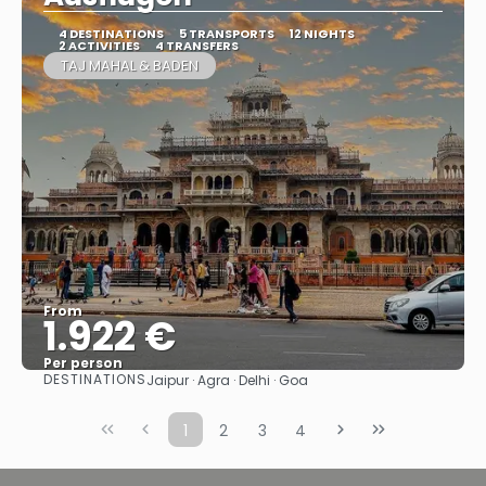
4 DESTINATIONS
5 TRANSPORTS
12 NIGHTS
2 ACTIVITIES
4 TRANSFERS
TAJ MAHAL & BADEN
From
1.922 €
Per person
DESTINATIONS
Jaipur · Agra · Delhi · Goa
See
1
2
3
4