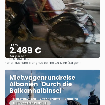
From
2.469 €
Per person
DESTINATIONS
See
Hanoi · Hue · Nha Trang · Da Lat · Ho Chi Minh (Saigon)
Mietwagenrundreise
Albanien "Durch die
Balkanhalbinsel"
14 DESTINATIONS
2 TRANSPORTS
13 NIGHTS
MIETWAGENRUNDREISE