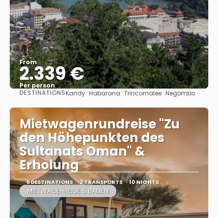
From
2.339 €
Per person
DESTINATIONS
Kandy · Habarana · Trincomalee · Negombo
See
Mietwagenrundreise "Zu
den Höhepunkten des
Sultanats Oman" &
Erholung
6 DESTINATIONS
2 TRANSPORTS
10 NIGHTS
MIETWAGENREISE & BADEN