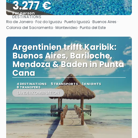
3.277 €
Per person
DESTINATIONS
See
Rio de Janeiro · Foz do Iguazu · Puerto Iguazú · Buenos Aires ·
Colonia del Sacramento · Montevideo · Punta del Este
Argentinien trifft Karibik:
Buenos Aires, Bariloche,
Mendoza & Baden in Punta
Cana
4 DESTINATIONS
5 TRANSPORTS
14 NIGHTS
8 TRANSFERS
LÄNDERKOMBINATION