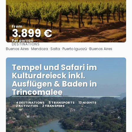
From
3.899 €
Per person
DESTINATIONS
See
Buenos Aires · Mendoza · Salta · Puerto Iguazú · Buenos Aires
Tempel und Safari im
Kulturdreieck inkl.
Ausflügen & Baden in
Trincomalee
4 DESTINATIONS
5 TRANSPORTS
13 NIGHTS
2 ACTIVITIES
2 TRANSFERS