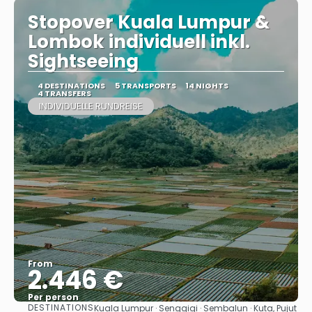
Stopover Kuala Lumpur &
Lombok individuell inkl.
Sightseeing
4 DESTINATIONS
5 TRANSPORTS
14 NIGHTS
4 TRANSFERS
INDIVIDUELLE RUNDREISE
From
2.446 €
Per person
DESTINATIONS
Kuala Lumpur · Senggigi · Sembalun · Kuta, Pujut