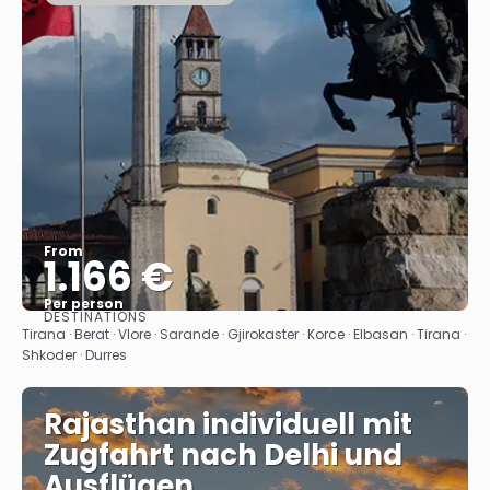
From
1.166 €
Per person
DESTINATIONS
See
Tirana · Berat · Vlore · Sarande · Gjirokaster · Korce · Elbasan · Tirana ·
Shkoder · Durres
Rajasthan individuell mit
Zugfahrt nach Delhi und
Ausflügen