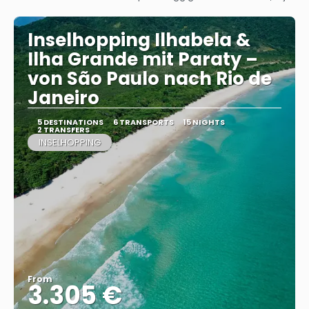
See
Inselhopping Ilhabela &
Ilha Grande mit Paraty –
von São Paulo nach Rio de
Janeiro
5 DESTINATIONS
6 TRANSPORTS
15 NIGHTS
2 TRANSFERS
INSELHOPPING
From
3.305 €