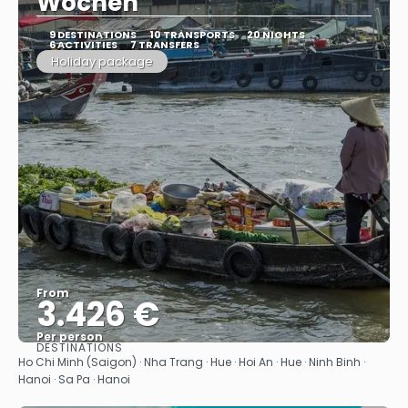
Wochen
9 DESTINATIONS
10 TRANSPORTS
20 NIGHTS
6 ACTIVITIES
7 TRANSFERS
Holiday package
From
3.426 €
Per person
DESTINATIONS
See
Ho Chi Minh (Saigon) · Nha Trang · Hue · Hoi An · Hue · Ninh Binh ·
Hanoi · Sa Pa · Hanoi