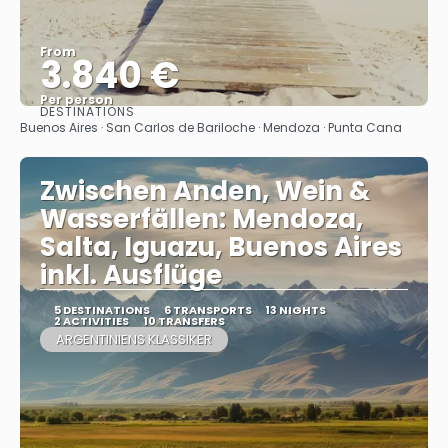
From
3.840 €
Per person
DESTINATIONS
See
Buenos Aires · San Carlos de Bariloche · Mendoza · Punta Cana
Zwischen Anden, Wein &
Wasserfällen: Mendoza,
Salta, Iguazu, Buenos Aires
inkl. Ausflüge
5 DESTINATIONS
6 TRANSPORTS
13 NIGHTS
2 ACTIVITIES
10 TRANSFERS
ARGENTINIENS KLASSIKER