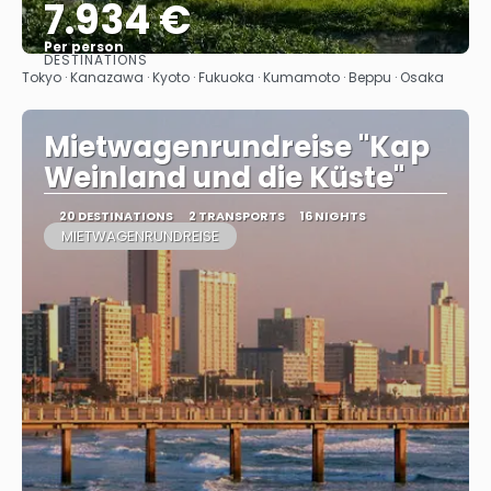
7.934 €
Per person
DESTINATIONS
See
Tokyo · Kanazawa · Kyoto · Fukuoka · Kumamoto · Beppu · Osaka
Mietwagenrundreise "Kap
Weinland und die Küste"
20 DESTINATIONS
2 TRANSPORTS
16 NIGHTS
MIETWAGENRUNDREISE