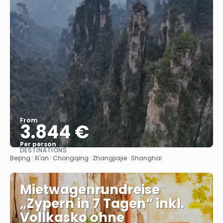
From
3.844 €
Per person
DESTINATIONS
See
Beijing · Xi'an · Chongqing · Zhangjiajie · Shanghai
Mietwagenrundreise
„Zypern in 7 Tagen“ inkl.
Vollkasko ohne