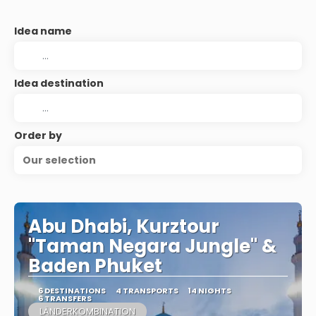
Idea name
Idea destination
Order by
Our selection
Abu Dhabi, Kurztour
"Taman Negara Jungle" &
Baden Phuket
6 DESTINATIONS
4 TRANSPORTS
14 NIGHTS
6 TRANSFERS
LÄNDERKOMBINATION