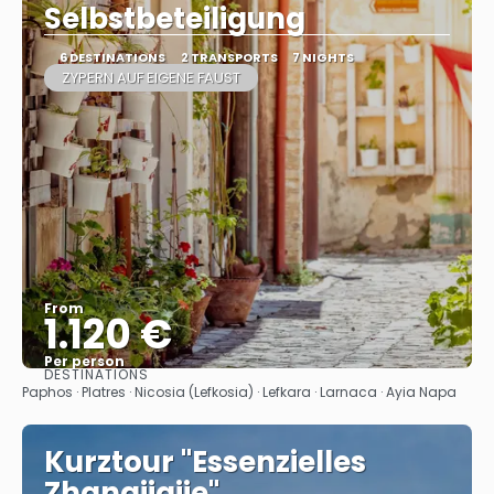
Selbstbeteiligung
6 DESTINATIONS
2 TRANSPORTS
7 NIGHTS
ZYPERN AUF EIGENE FAUST
From
1.120 €
Per person
DESTINATIONS
See
Paphos · Platres · Nicosia (Lefkosia) · Lefkara · Larnaca · Ayia Napa
Kurztour "Essenzielles
Zhangjiajie"