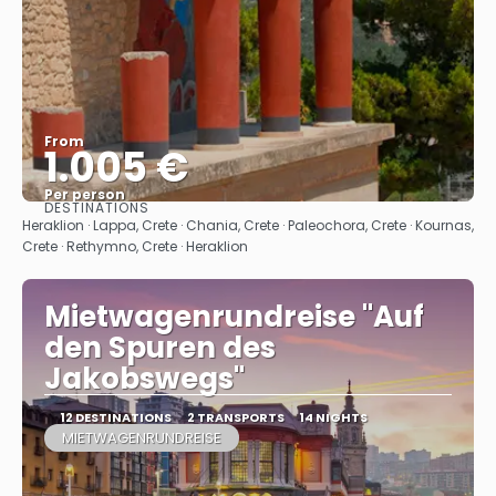
From
1.005 €
Per person
DESTINATIONS
See
Heraklion · Lappa, Crete · Chania, Crete · Paleochora, Crete · Kournas,
Crete · Rethymno, Crete · Heraklion
Mietwagenrundreise "Auf
den Spuren des
Jakobswegs"
12 DESTINATIONS
2 TRANSPORTS
14 NIGHTS
MIETWAGENRUNDREISE