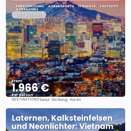
3 DESTINATIONS
4 TRANSPORTS
13 NIGHTS
1 ACTIVITY
4 TRANSFERS
CITY & BEACH
From
1.966 €
Per person
DESTINATIONS
Seoul · Da Nang · Hoi An
See
Laternen, Kalksteinfelsen
und Neonlichter: Vietnam