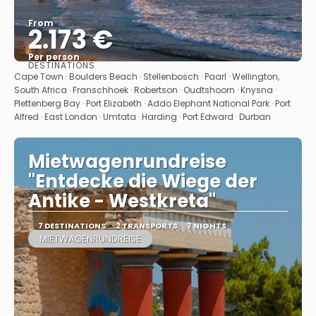
From
2.173 €
Per person
DESTINATIONS
See
Cape Town · Boulders Beach · Stellenbosch · Paarl · Wellington,
South Africa · Franschhoek · Robertson · Oudtshoorn · Knysna ·
Plettenberg Bay · Port Elizabeth · Addo Elephant National Park · Port
Alfred · East London · Umtata · Harding · Port Edward · Durban
Mietwagenrundreise
"Entdecke die Wiege der
Antike - Westkreta"
7 DESTINATIONS
2 TRANSPORTS
7 NIGHTS
MIETWAGENRUNDREISE