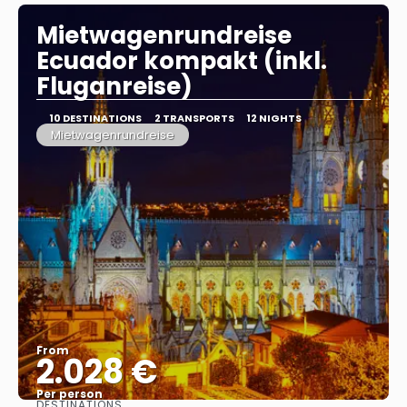
Mietwagenrundreise
Ecuador kompakt (inkl.
Fluganreise)
10 DESTINATIONS
2 TRANSPORTS
12 NIGHTS
Mietwagenrundreise
From
2.028 €
Per person
DESTINATIONS