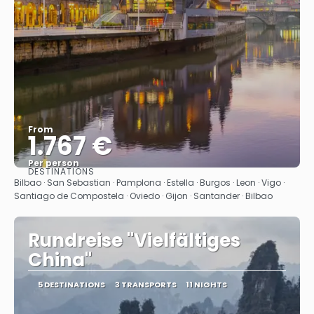
From
1.767 €
Per person
DESTINATIONS
See
Bilbao · San Sebastian · Pamplona · Estella · Burgos · Leon · Vigo ·
Santiago de Compostela · Oviedo · Gijon · Santander · Bilbao
Rundreise "Vielfältiges
China"
5 DESTINATIONS
3 TRANSPORTS
11 NIGHTS