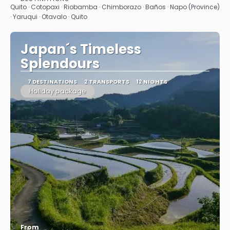
See
Quito · Cotopaxi · Riobamba · Chimborazo · Baños · Napo (Province)
· Yaruqui · Otavalo · Quito
Japan´s Timeless
Splendours
7 DESTINATIONS
2 TRANSPORTS
12 NIGHTS
Holiday package
From