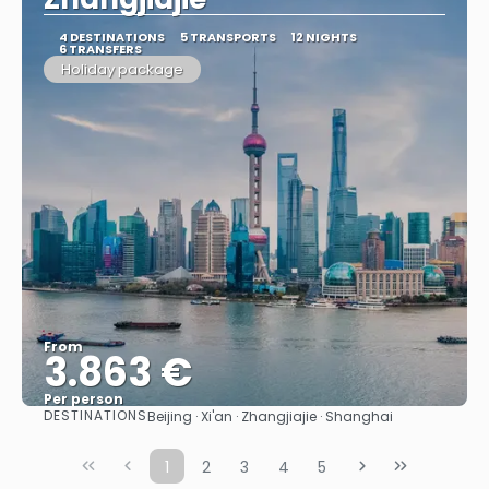
4 DESTINATIONS
5 TRANSPORTS
12 NIGHTS
6 TRANSFERS
Holiday package
From
3.863 €
Per person
DESTINATIONS
Beijing · Xi'an · Zhangjiajie · Shanghai
See
1
2
3
4
5