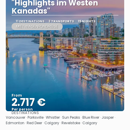
"Highlights im Westen
Kanadas"
11 DESTINATIONS
2 TRANSPORTS
15 NIGHTS
MIETWAGENRUNDREISE
From
2.717 €
Per person
DESTINATIONS
See
Vancouver · Parksville · Whistler · Sun Peaks · Blue River · Jasper ·
Edmonton · Red Deer · Calgary · Revelstoke · Calgary