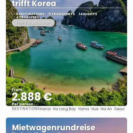
trifft Korea
5 DESTINATIONS
5 TRANSPORTS
14 NIGHTS
4 TRANSFERS
Holiday package
From
2.888 €
Per person
DESTINATIONS
Hanoi · Ha Long Bay · Hanoi · Hue · Hoi An · Seoul
See
Mietwagenrundreise